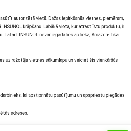
 pasūtīt autorizētā vietā. Dažas iepirkšanās vietnes, piemēram,
 INSUNOL krāpšanu. Labākā vieta, kur atrast īstu produktu, ir
šanu. Tātad, INSUNOL nevar iegādāties aptiekā, Amazon- tikai
ies uz ražotāja vietnes sākumlapu un veiciet šīs vienkāršās
 darbinieks, lai apstiprinātu pasūtījumu un apspriestu piegādes
lētās adreses.