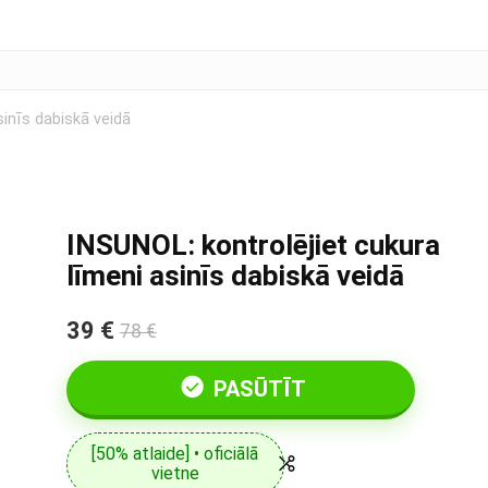
sinīs dabiskā veidā
INSUNOL: kontrolējiet cukura
līmeni asinīs dabiskā veidā
39 €
78 €
PASŪTĪT
[50% atlaide] • oficiālā
vietne