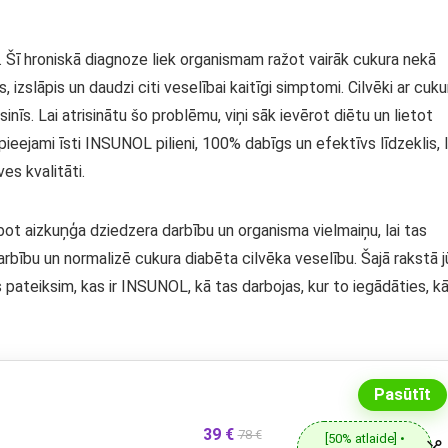
s. Šī hroniskā diagnoze liek organismam ražot vairāk cukura nekā
, izslāpis un daudzi citi veselībai kaitīgi simptomi. Cilvēki ar cuku
sinīs. Lai atrisinātu šo problēmu, viņi sāk ievērot diētu un lietot
r pieejami īsti INSUNOL pilieni, 100% dabīgs un efektīvs līdzeklis, l
es kvalitāti.
bot aizkuņģa dziedzera darbību un organisma vielmaiņu, lai tas
darbību un normalizē cukura diabēta cilvēka veselību. Šajā rakstā j
 pateiksim, kas ir INSUNOL, kā tas darbojas, kur to iegādāties, k
Pasūtīt
39 €
78 €
[50% atlaide] •