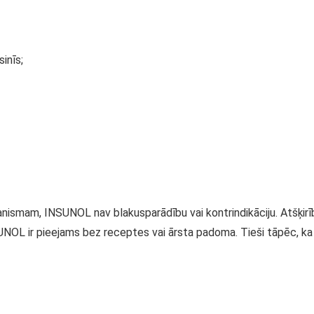
inīs;
nismam, INSUNOL nav blakusparādību vai kontrindikāciju. Atšķirī
NOL ir pieejams bez receptes vai ārsta padoma. Tieši tāpēc, ka