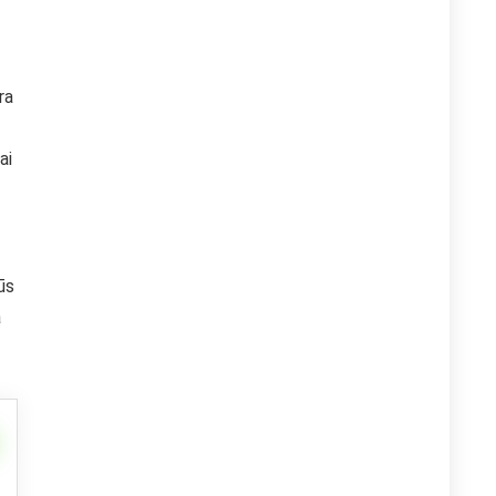
ra
ai
ūs
ā