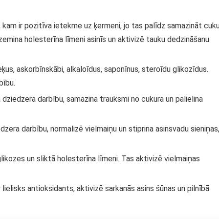
 kam ir pozitīva ietekme uz ķermeni, jo tas palīdz samazināt cuk
pazemina holesterīna līmeni asinīs un aktivizē tauku dedzināšanu
eķus, askorbīnskābi, alkaloīdus, saponīnus, steroīdu glikozīdus.
bību.
 dziedzera darbību, samazina trauksmi no cukura un palielina
zera darbību, normalizē vielmaiņu un stiprina asinsvadu sieniņas
likozes un sliktā holesterīna līmeni. Tas aktivizē vielmaiņas
 lielisks antioksidants, aktivizē sarkanās asins šūnas un pilnībā