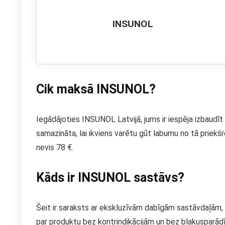
INSUNOL
Cik maksā INSUNOL?
Iegādājoties INSUNOL Latvijā, jums ir iespēja izbaudīt 
samazināta, lai ikviens varētu gūt labumu no tā priekš
nevis 78 €.
Kāds ir INSUNOL sastāvs?
Šeit ir saraksts ar ekskluzīvām dabīgām sastāvdaļām, 
par produktu bez kontrindikācijām un bez blakusparād