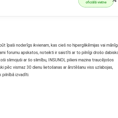
oficiālā vietne
būt īpaši noderīgs ikvienam, kas cieš no hiperglikēmijas vai mānī
mi forumu apskatos, noteikti ir saistīti ar to pilnīgi drošo dabisk
gstoši slimojuši ar šo slimību, INSUNOL pilieni mazina traucējošos
ki pēc vismaz 30 dienu lietošanas ar ārstēšanu viss uzlabojas,
pilnībā izvadīti.