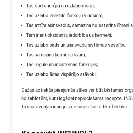
Tas dod enerģiju un uzlabo morāli;
Tas uzlabo erektilo funkciju vīriešiem;
Tas attīra asinsvadus, samazina holesterīna līmeni as
Tam ir antioksidanta iedarbība uz ķermeni;
Tas uzlabo sirds un asinsvadu sistēmas veselību;
Tas samazina ķermeņa svaru;
Tas regulē imūnsistēmas funkcijas;
Tas uzlabo ādas vispārējo stāvokli.
Dažas aptiekās pieejamās zāles var būt bīstamas orga
no tabletēm, kuru iegādei nepieciešama recepte, INSU
tā sastāvdaļas ir augu izcelsmes, tas ir tik efektīvs.