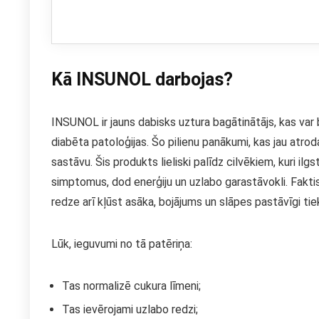
Kā INSUNOL darbojas?
INSUNOL ir jauns dabisks uztura bagātinātājs, kas var 
diabēta patoloģijas. Šo pilienu panākumi, kas jau atroda
sastāvu. Šis produkts lieliski palīdz cilvēkiem, kuri il
simptomus, dod enerģiju un uzlabo garastāvokli. Faktis
redze arī kļūst asāka, bojājums un slāpes pastāvīgi tiek 
Lūk, ieguvumi no tā patēriņa:
Tas normalizē cukura līmeni;
Tas ievērojami uzlabo redzi;