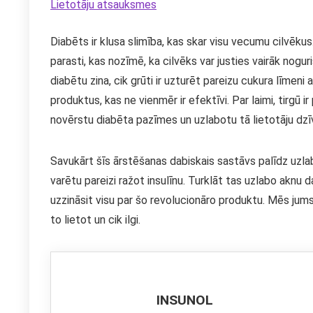
Lietotāju atsauksmes
Diabēts ir klusa slimība, kas skar visu vecumu cilvēku
parasti, kas nozīmē, ka cilvēks var justies vairāk noguris
diabētu zina, cik grūti ir uzturēt pareizu cukura līmeni a
produktus, kas ne vienmēr ir efektīvi. Par laimi, tirgū i
novērstu diabēta pazīmes un uzlabotu tā lietotāju dzīv
Savukārt šīs ārstēšanas dabiskais sastāvs palīdz uzla
varētu pareizi ražot insulīnu. Turklāt tas uzlabo aknu 
uzzināsit visu par šo revolucionāro produktu. Mēs jums
to lietot un cik ilgi.
INSUNOL