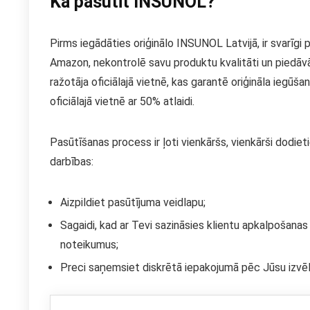
Kā pasūtīt INSUNOL?
Pirms iegādāties oriģinālo INSUNOL Latvijā, ir svarīgi
Amazon, nekontrolē savu produktu kvalitāti un piedāvā
ražotāja oficiālajā vietnē, kas garantē oriģināla iegū
oficiālajā vietnē ar 50% atlaidi.
Pasūtīšanas process ir ļoti vienkāršs, vienkārši dodiet
darbības:
Aizpildiet pasūtījuma veidlapu;
Sagaidi, kad ar Tevi sazināsies klientu apkalpošanas
noteikumus;
Preci saņemsiet diskrētā iepakojumā pēc Jūsu izvē