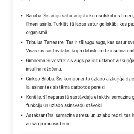
Banaba: Šis augs satur augstu korosolskābes līmeni,
līmeni asinīs. Turklāt tā lapas satur gallskābi, kas 
organismā.
Tribulus Terrestre: Tas ir zālaugu augs, kas satur sv
Visas šīs sastāvdaļas kopā dabiski imitē insulīna dar
Gimnema Silvestre: šis augs palīdz uzlabot aizkuņģa
insulīna ražošanu.
Ginkgo Biloba: Šis komponents uzlabo aizkuņģa dzied
lai asinsrites sistēma darbotos pareizi.
Kanēlis: šī neparastā sastāvdaļa efektīvi samazina g
funkciju un uzlabo asinsvadu stāvokli.
Astaksantīns: samazina stresu un uzlabo redzi; tas ir
aizsargā imūnsistēmu.