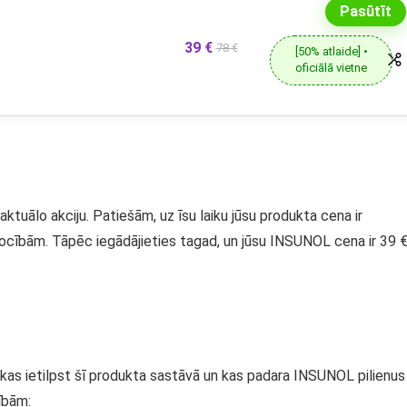
Pasūtīt
39 €
78 €
[50% atlaide] •
oficiālā vietne
aktuālo akciju. Patiešām, uz īsu laiku jūsu produkta cena ir
rocībām. Tāpēc iegādājieties tagad, un jūsu INSUNOL cena ir 39 €
kas ietilpst šī produkta sastāvā un kas padara INSUNOL pilienus
ībām: