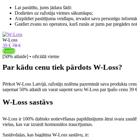
Lai pasūtītu, jums jādara šādi:
Dodieties uz ražotāja vietnes sākumlapu;
Aizpildiet pasūtījuma veidlapu, ievadot savu personīgo informāc
Gaidiet zvanu no operatora, kurš runās ar jums par piegādes n
W-Loss
39 €
78 €
Pasūtīt
[50% atlaide] • oficiālā vietne
Par kādu cenu tiek pārdots W-Loss?
Pērkot W-Loss Latvijā, ražotājs nolēma pazemināt sava produkta cenu. T
saņemat 50% atlaidi un varat saņemt savu W-Loss par īpašo cenu 39 €
W-Loss sastāvs
W-Loss ir 100% dabisks notievēšanas papildinājums ātrai svara zaudēša
vielas, kas var izraisīt hormonālos traucējumus.
Sastāvdaļas, kas bagātina W-Loss sastāvu, ir: