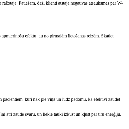
o ražotāja. Patiešām, daži klienti atstāja negatīvas atsauksmes par W-
ums apmierinošu efektu jau no pirmajām lietošanas reizēm. Skatiet
em pacientiem, kuri nāk pie viņa un lūdz padomu, kā efektīvi zaudēt
iņi ātri zaudē svaru, un liekie tauki izkūst un kļūst par tīru enerģiju,