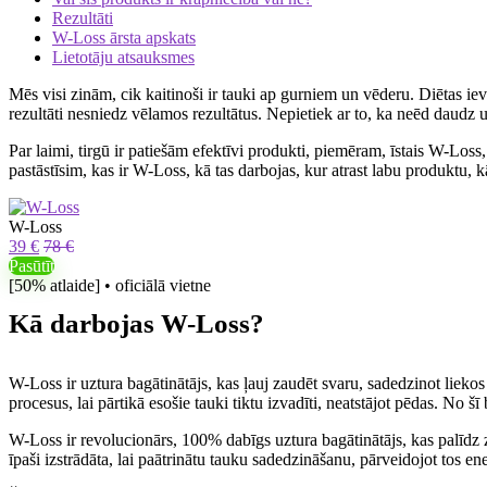
Rezultāti
W-Loss ārsta apskats
Lietotāju atsauksmes
Mēs visi zinām, cik kaitinoši ir tauki ap gurniem un vēderu. Diētas ievēro
rezultāti nesniedz vēlamos rezultātus. Nepietiek ar to, ka neēd daud
Par laimi, tirgū ir patiešām efektīvi produkti, piemēram, īstais W-Los
pastāstīsim, kas ir W-Loss, kā tas darbojas, kur atrast labu produktu, kā
W-Loss
39 €
78 €
Pasūtīt
[50% atlaide] • oficiālā vietne
Kā darbojas W-Loss?
W-Loss ir uztura bagātinātājs, kas ļauj zaudēt svaru, sadedzinot lieko
procesus, lai pārtikā esošie tauki tiktu izvadīti, neatstājot pēdas. No
W-Loss ir revolucionārs, 100% dabīgs uztura bagātinātājs, kas palīdz
īpaši izstrādāta, lai paātrinātu tauku sadedzināšanu, pārveidojot tos ene