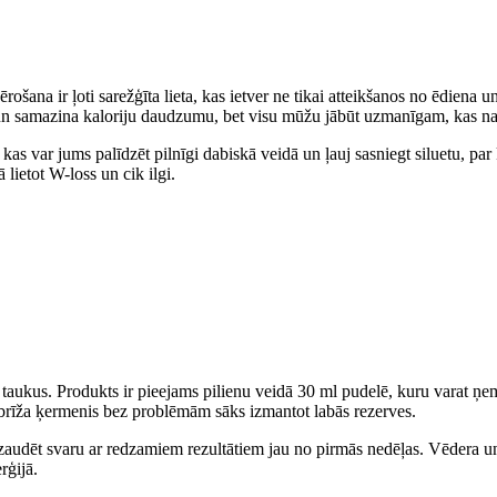
šana ir ļoti sarežģīta lieta, kas ietver ne tikai atteikšanos no ēdiena un 
z un samazina kaloriju daudzumu, bet visu mūžu jābūt uzmanīgam, kas na
s, kas var jums palīdzēt pilnīgi dabiskā veidā un ļauj sasniegt siluetu,
 lietot W-loss un cik ilgi.
s taukus. Produkts ir pieejams pilienu veidā 30 ml pudelē, kuru varat ņ
 šī brīža ķermenis bez problēmām sāks izmantot labās rezerves.
 zaudēt svaru ar redzamiem rezultātiem jau no pirmās nedēļas. Vēdera u
rģijā.