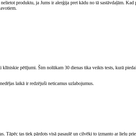
elietot produktu, ja Jums ir alerģija pret kādu no tā sastāvdaļām. Kad pu
 avotiem.
i klīniskie pētījumi. Šim nolūkam 30 dienas tika veikts tests, kurā pied
nedēļas laikā ir redzējuši neticamus uzlabojumus.
as. Tāpēc tas tiek pārdots visā pasaulē un cilvēki to izmanto ar lielu priek