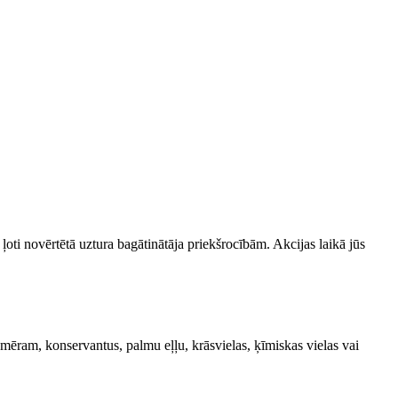
oti novērtētā uztura bagātinātāja priekšrocībām. Akcijas laikā jūs
mēram, konservantus, palmu eļļu, krāsvielas, ķīmiskas vielas vai