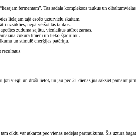
 “liesajam fermentam”. Tas sadala kompleksos taukus un olbaltumvielas 
es lielajam tajā esošo uzturvielu skaitam.
tri uzsūkties, nepārvēršot tās taukos.
etītes zuduma sajūtu, vienlaikus attīrot zarnas.
 Samazina cukura līmeni un lieko šķidrumu.
lkumu un stimulē enerģijas patēriņu.
 rezultātus.
ī ļoti viegli un droši lietot, un jau pēc 21 dienas jūs sāksiet pamanīt pir
ēc tam ciklu var atkārtot pēc vienas nedēļas pārtraukuma. Šis uztura bag