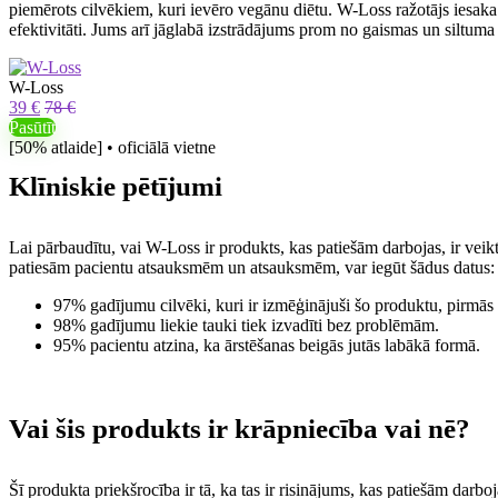
piemērots cilvēkiem, kuri ievēro vegānu diētu. W-Loss ražotājs iesaka n
efektivitāti. Jums arī jāglabā izstrādājums prom no gaismas un siltuma
W-Loss
39 €
78 €
Pasūtīt
[50% atlaide] • oficiālā vietne
Klīniskie pētījumi
Lai pārbaudītu, vai W-Loss ir produkts, kas patiešām darbojas, ir veikt
patiesām pacientu atsauksmēm un atsauksmēm, var iegūt šādus datus:
97% gadījumu cilvēki, kuri ir izmēģinājuši šo produktu, pirmās 
98% gadījumu liekie tauki tiek izvadīti bez problēmām.
95% pacientu atzina, ka ārstēšanas beigās jutās labākā formā.
Vai šis produkts ir krāpniecība vai nē?
Šī produkta priekšrocība ir tā, ka tas ir risinājums, kas patiešām darboj