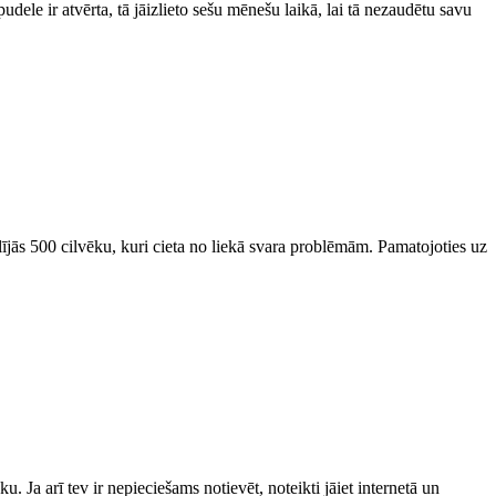
dele ir atvērta, tā jāizlieto sešu mēnešu laikā, lai tā nezaudētu savu
alījās 500 cilvēku, kuri cieta no liekā svara problēmām. Pamatojoties uz
u. Ja arī tev ir nepieciešams notievēt, noteikti jāiet internetā un