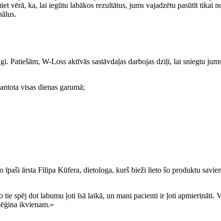
et vērā, ka, lai iegūtu labākos rezultātus, jums vajadzētu pasūtīt tikai n
nālus.
 ilgi. Patiešām, W-Loss aktīvās sastāvdaļas darbojas dziļi, lai sniegtu j
zmantota visas dienas garumā;
īpaši ārsta Filipa Kūfera, dietologa, kurš bieži lieto šo produktu savi
o tie spēj dot labumu ļoti īsā laikā, un mani pacienti ir ļoti apmierināti. V
zmēģina ikvienam.»