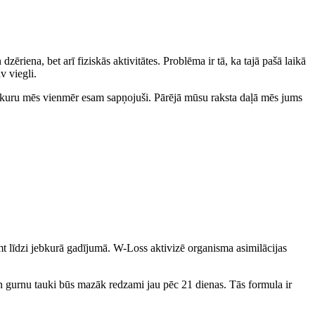
dzēriena, bet arī fiziskās aktivitātes. Problēma ir tā, ka tajā pašā laikā
v viegli.
 par kuru mēs vienmēr esam sapņojuši. Pārējā mūsu raksta daļā mēs jums
emt līdzi jebkurā gadījumā. W-Loss aktivizē organisma asimilācijas
n gurnu tauki būs mazāk redzami jau pēc 21 dienas. Tās formula ir