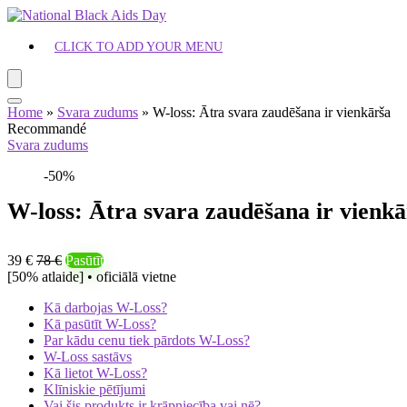
CLICK TO ADD YOUR MENU
Home
»
Svara zudums
»
W-loss: Ātra svara zaudēšana ir vienkārša
Recommandé
Svara zudums
-50%
W-loss: Ātra svara zaudēšana ir vienkā
39 €
78 €
Pasūtīt
[50% atlaide] • oficiālā vietne
Kā darbojas W-Loss?
Kā pasūtīt W-Loss?
Par kādu cenu tiek pārdots W-Loss?
W-Loss sastāvs
Kā lietot W-Loss?
Klīniskie pētījumi
Vai šis produkts ir krāpniecība vai nē?