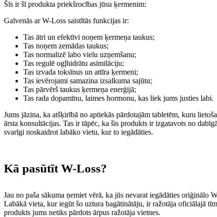
Šīs ir šī produkta priekšrocības jūsu ķermenim:
Galvenās ar W-Loss saistītās funkcijas ir:
Tas ātri un efektīvi noņem ķermeņa taukus;
Tas noņem zemādas taukus;
Tas normalizē labo vielu uzņemšanu;
Tas regulē ogļhidrātu asimilāciju;
Tas izvada toksīnus un attīra ķermeni;
Tas ievērojami samazina izsalkuma sajūtu;
Tas pārvērš taukus ķermeņa enerģijā;
Tas rada dopamīnu, laimes hormonu, kas liek jums justies labi.
Jums jāzina, ka atšķirībā no aptiekās pārdotajām tabletēm, kuru lietoš
ārsta konsultācijas. Tas ir tāpēc, ka šis produkts ir izgatavots no dab
svarīgi noskaidrot labāko vietu, kur to iegādāties.
Kā pasūtīt W-Loss?
Jau no paša sākuma ņemiet vērā, ka jūs nevarat iegādāties oriģinālo W-
Labākā vieta, kur iegūt šo uztura bagātinātāju, ir ražotāja oficiālajā tī
produkts jums netiks pārdots ārpus ražotāja vietnes.