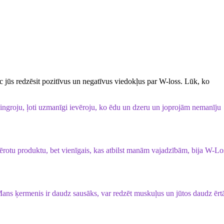
ēc jūs redzēsit pozitīvus un negatīvus viedokļus par W-loss. Lūk, ko
 vingroju, ļoti uzmanīgi ievēroju, ko ēdu un dzeru un joprojām nemanīju
ērotu produktu, bet vienīgais, kas atbilst manām vajadzībām, bija W-Lo
. Mans ķermenis ir daudz sausāks, var redzēt muskuļus un jūtos daudz ērt