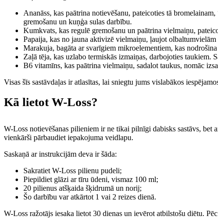
Ananāss, kas paātrina notievēšanu, pateicoties tā bromelainam,
gremošanu un kuņģa sulas darbību.
Kumkvats, kas regulē gremošanu un paātrina vielmaiņu, pateicoti
Papaija, kas no jauna aktivizē vielmaiņu, ļaujot olbaltumvielām ā
Marakuja, bagāta ar svarīgiem mikroelementiem, kas nodrošina ap
Zaļā tēja, kas uzlabo termiskās izmaiņas, darbojoties taukiem.
B6 vitamīns, kas paātrina vielmaiņu, sadalot taukus, nomāc izsa
Visas šīs sastāvdaļas ir atlasītas, lai sniegtu jums vislabākos iespējamos
Kā lietot W-Loss?
W-Loss notievēšanas pilieniem ir ne tikai pilnīgi dabisks sastāvs, bet ar
vienkārši pārbaudiet iepakojuma veidlapu.
Saskaņā ar instrukcijām deva ir šāda:
Sakratiet W-Loss pilienu pudeli;
Piepildiet glāzi ar tīru ūdeni, vismaz 100 ml;
20 pilienus atšķaida šķidrumā un norij;
Šo darbību var atkārtot 1 vai 2 reizes dienā.
W-Loss ražotājs iesaka lietot 30 dienas un ievērot atbilstošu diētu. P