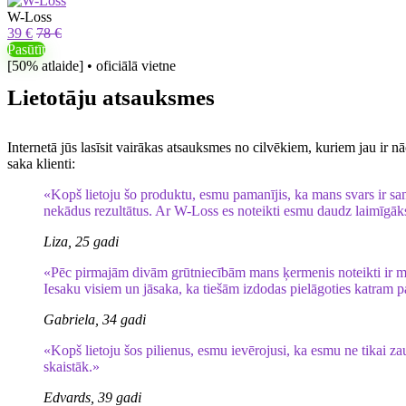
W-Loss
39 €
78 €
Pasūtīt
[50% atlaide] • oficiālā vietne
Lietotāju atsauksmes
Internetā jūs lasīsit vairākas atsauksmes no cilvēkiem, kuriem jau ir n
saka klienti:
«Kopš lietoju šo produktu, esmu pamanījis, ka mans svars ir sam
nekādus rezultātus. Ar W-Loss es noteikti esmu daudz laimīgāk
Liza, 25 gadi
«Pēc pirmajām divām grūtniecībām mans ķermenis noteikti ir mai
Iesaku visiem un jāsaka, ka tiešām izdodas pielāgoties katram p
Gabriela, 34 gadi
«Kopš lietoju šos pilienus, esmu ievērojusi, ka esmu ne tikai z
skaistāk.»
Edvards, 39 gadi