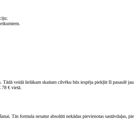
iju;
oteikumiem.
ādā veidā lielākam skaitam cilvēku būs iespēja piekļūt šī pasaulē jau ļ
 78 € vietā.
nai. Tās formula nesatur absolūti nekādas pievienotas sastāvdaļas, pie