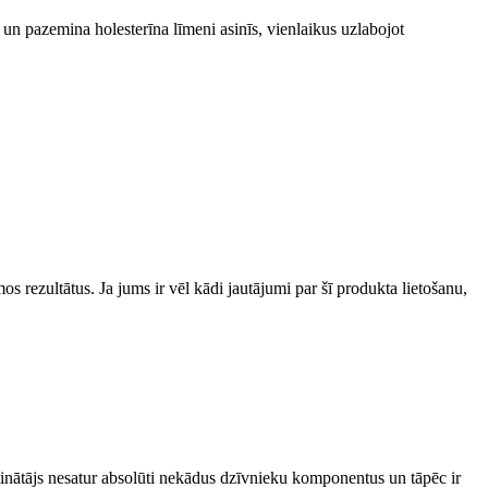
un pazemina holesterīna līmeni asinīs, vienlaikus uzlabojot
mos rezultātus. Ja jums ir vēl kādi jautājumi par šī produkta lietošanu,
ātinātājs nesatur absolūti nekādus dzīvnieku komponentus un tāpēc ir