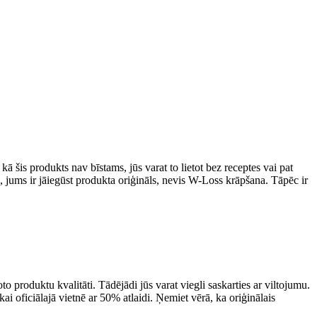
 šis produkts nav bīstams, jūs varat to lietot bez receptes vai pat
us, jums ir jāiegūst produkta oriģināls, nevis W-Loss krāpšana. Tāpēc ir
 produktu kvalitāti. Tādējādi jūs varat viegli saskarties ar viltojumu.
kai oficiālajā vietnē ar 50% atlaidi. Ņemiet vērā, ka oriģinālais