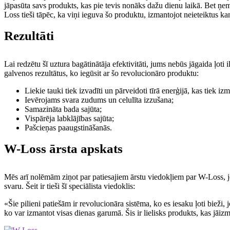
jāpasūta savs produkts, kas pie tevis nonāks dažu dienu laikā. Bet ņemi
Loss tieši tāpēc, ka viņi ieguva šo produktu, izmantojot neieteiktus ka
Rezultāti
Lai redzētu šī uztura bagātinātāja efektivitāti, jums nebūs jāgaida ļoti
galvenos rezultātus, ko iegūsit ar šo revolucionāro produktu:
Liekie tauki tiek izvadīti un pārveidoti tīrā enerģijā, kas tiek i
Ievērojams svara zudums un celulīta izzušana;
Samazināta bada sajūta;
Vispārēja labklājības sajūta;
Pašcieņas paaugstināšanās.
W-Loss ārsta apskats
Mēs arī nolēmām ziņot par patiesajiem ārstu viedokļiem par W-Loss, jo 
svaru. Šeit ir tieši šī speciālista viedoklis:
«Šie pilieni patiešām ir revolucionāra sistēma, ko es iesaku ļoti bieži, j
ko var izmantot visas dienas garumā. Šis ir lielisks produkts, kas jāi