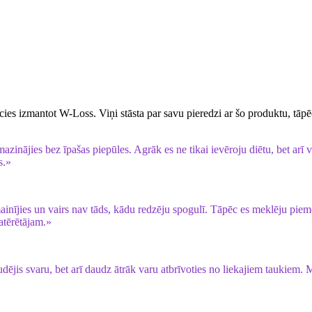
ācies izmantot W-Loss. Viņi stāsta par savu pieredzi ar šo produktu, tāp
azinājies bez īpašas piepūles. Agrāk es ne tikai ievēroju diētu, bet arī
s.»
nījies un vairs nav tāds, kādu redzēju spogulī. Tāpēc es meklēju piem
atērētājam.»
audējis svaru, bet arī daudz ātrāk varu atbrīvoties no liekajiem taukiem