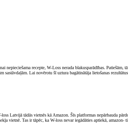
anai nepieciešama recepte, W-Loss nerada blakusparādības. Patiešām, tā kā
īgām sastāvdaļām. Lai novērotu šī uztura bagātinātāja lietošanas rezultāt
loss Latvijā tādās vietnēs kā Amazon. Šīs platformas nepārbauda pārdoto
mekļa vietnē. Tas ir tāpēc, ka W-loss nevar iegādāties aptiekā, amazon- ti