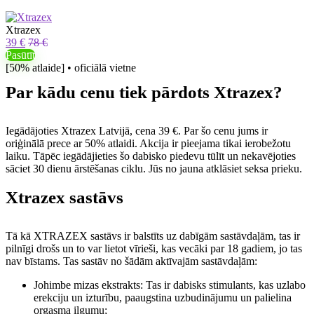
Xtrazex
39 €
78 €
Pasūtīt
[50% atlaide] • oficiālā vietne
Par kādu cenu tiek pārdots Xtrazex?
Iegādājoties Xtrazex Latvijā, cena 39 €. Par šo cenu jums ir
oriģinālā prece ar 50% atlaidi. Akcija ir pieejama tikai ierobežotu
laiku. Tāpēc iegādājieties šo dabisko piedevu tūlīt un nekavējoties
sāciet 30 dienu ārstēšanas ciklu. Jūs no jauna atklāsiet seksa prieku.
Xtrazex sastāvs
Tā kā XTRAZEX sastāvs ir balstīts uz dabīgām sastāvdaļām, tas ir
pilnīgi drošs un to var lietot vīrieši, kas vecāki par 18 gadiem, jo ​​tas
nav bīstams. Tas sastāv no šādām aktīvajām sastāvdaļām:
Johimbe mizas ekstrakts: Tas ir dabisks stimulants, kas uzlabo
erekciju un izturību, paaugstina uzbudinājumu un palielina
orgasma ilgumu;