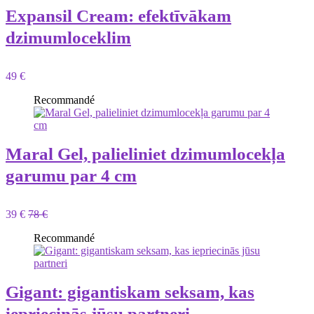
Expansil Cream: efektīvākam
dzimumloceklim
49 €
Recommandé
Maral Gel, palieliniet dzimumlocekļa
garumu par 4 cm
39 €
78 €
Recommandé
Gigant: gigantiskam seksam, kas
iepriecinās jūsu partneri