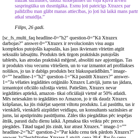
mazāk sazināties, daudz strīdējāmies un viņa kļuva arvien
saspringtāka un dusmīgāka. Esmu ļoti pateicīgs Xtrazex par
palīdzību man glābt manas attiecības, jo ļoti īsā laikā mans partn
atkal smaidīja.”
Filips, 26 gadi.
[sc_fs_multi_faq headline-0=”h2″ question-0=”Kā Xtrazex
darbojas?” answer-0=”Xtrazex ir revolucionārs visu augu
komplekss putojošās kapsulās, kas ļaus ikvienam vīrietim atgūt
seksuālo labsajūtu. Produkts tiek tirgots praktiskās putojošās
tabletēs, kas atrodas praktiskā mēģenē, absolūti nav apjomīgas. Tas
ir produkts visu vecumu vīriešiem, un to var izmantot arī profilakses
nolūkos, jo tas ir dabīgs produkts bez blakusparādībām.” image-
0=”” headline-1=”h2″ question-1=”Kā pasūtīt Xtrazex?” answer-
1=”Ja vēlaties iegādāties oriģinālo Xtrazex Latvijā, jums tas jādara,
izmantojot oficiālo ražotāja vietni. Patiešām, Xtrazex nevar
iegādāties aptiekā, amazon- tikai oficiālajā vietnē ar 50% atlaidi.
Mēs neiesakām to iegādāties no Amazon, jo ir tik daudz Xtrazex
krāpšanas, ka jūs riskējat saņemt viltotu produktu. Lai pasūtītu, tas ir
vienkārši, vienkārši aizpildiet veidlapu, un konsultants sazināsies ar
jums, lai apstiprinātu pasūtījumu. Zāles tiks piegādātas pēc iespējas
ātrāk, parasti dažu dienu laikā. Apmaksa tiks veikta pēc preces
piegādes. Tātad tagad jūs zināt, kur atrast Xtrazex.” image-1=””
headline-2=”h2″ question-2=”Par kādu cenu tiek pārdots Xtrazex?”
answer-2=”Iegādājoties Xtrazex Latvijā, cena 39 €. Par šo cenu