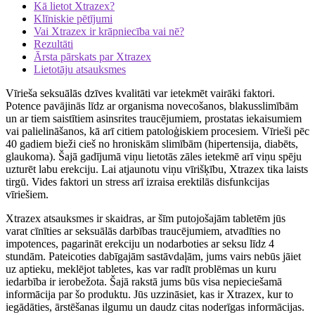
Kā lietot Xtrazex?
Klīniskie pētījumi
Vai Xtrazex ir krāpniecība vai nē?
Rezultāti
Ārsta pārskats par Xtrazex
Lietotāju atsauksmes
Vīrieša seksuālās dzīves kvalitāti var ietekmēt vairāki faktori.
Potence pavājinās līdz ar organisma novecošanos, blakusslimībām
un ar tiem saistītiem asinsrites traucējumiem, prostatas iekaisumiem
vai palielināšanos, kā arī citiem patoloģiskiem procesiem. Vīrieši pēc
40 gadiem bieži cieš no hroniskām slimībām (hipertensija, diabēts,
glaukoma). Šajā gadījumā viņu lietotās zāles ietekmē arī viņu spēju
uzturēt labu erekciju. Lai atjaunotu viņu vīrišķību, Xtrazex tika laists
tirgū. Vides faktori un stress arī izraisa erektilās disfunkcijas
vīriešiem.
Xtrazex atsauksmes ir skaidras, ar šīm putojošajām tabletēm jūs
varat cīnīties ar seksuālās darbības traucējumiem, atvadīties no
impotences, pagarināt erekciju un nodarboties ar seksu līdz 4
stundām. Pateicoties dabīgajām sastāvdaļām, jums vairs nebūs jāiet
uz aptieku, meklējot tabletes, kas var radīt problēmas un kuru
iedarbība ir ierobežota. Šajā rakstā jums būs visa nepieciešamā
informācija par šo produktu. Jūs uzzināsiet, kas ir Xtrazex, kur to
iegādāties, ārstēšanas ilgumu un daudz citas noderīgas informācijas.