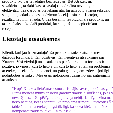
produktu, ko var iegādāties bez receptes. Bet Xtrazex m.
savaldzināts, tā dabiskās sastāvdaļas nodrošina nevainojamu
efektivitāti. Tas darbojas pietiekami ātri, lai uzlabotu vīrieša seksuālo
sniegumu, iedarbojoties uz dzimumlocekļa asinsriti. Lietojot,
rezultāti nav ilgi jāgaida. C Tas tiešām ir revolucionārs produkts, un
tas ir labāks nekā daži produkti, kuru iegūšanai nepieciešama
recepte.”
Lietotāju atsauksmes
Klienti, kuri jau ir izmantojuši šo produktu, sniedz atsauksmes
dažādos forumos. Ir gan pozitīvas, gan negatīvas atsauksmes par
Xtrazex. Visi viedokļi un atsauksmes par šo produktu forumos ir
pozitīvi, jo vīrieši, kuri to lietoja un kuri to lieto, atrisināja problēmas
ar erekciju, seksuālo impotenci, un galu galā viņiem izdevās ļoti ilgi
nodarboties ar seksu. Mēs esam apkopojuši dažas no šīm patiesajām
atsauksmēm:
“Kopš Xtrazex lietošanas esmu atrisinājis savas problēmas gultā
Pirms mēneša mums ar sievu gandrīz draudēja šķiršanās, jo es v
nevarēju uzturēt spēcīgu erekciju, viņa nebija laimīga. Viņa ma
neko neteica, bet es sapratu, ka problēma ir manī. Pateicoties š
tabletēm, mana erekcija ilgst tik ilgi, ka sieva bieži man lūdz
kompensēt zaudēto laiku. Es to iesaku.”