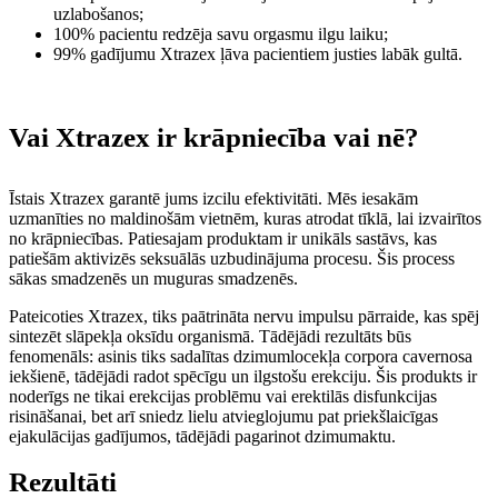
uzlabošanos;
100% pacientu redzēja savu orgasmu ilgu laiku;
99% gadījumu Xtrazex ļāva pacientiem justies labāk gultā.
Vai Xtrazex ir krāpniecība vai nē?
Īstais Xtrazex garantē jums izcilu efektivitāti. Mēs iesakām
uzmanīties no maldinošām vietnēm, kuras atrodat tīklā, lai izvairītos
no krāpniecības. Patiesajam produktam ir unikāls sastāvs, kas
patiešām aktivizēs seksuālās uzbudinājuma procesu. Šis process
sākas smadzenēs un muguras smadzenēs.
Pateicoties Xtrazex, tiks paātrināta nervu impulsu pārraide, kas spēj
sintezēt slāpekļa oksīdu organismā. Tādējādi rezultāts būs
fenomenāls: asinis tiks sadalītas dzimumlocekļa corpora cavernosa
iekšienē, tādējādi radot spēcīgu un ilgstošu erekciju. Šis produkts ir
noderīgs ne tikai erekcijas problēmu vai erektilās disfunkcijas
risināšanai, bet arī sniedz lielu atvieglojumu pat priekšlaicīgas
ejakulācijas gadījumos, tādējādi pagarinot dzimumaktu.
Rezultāti