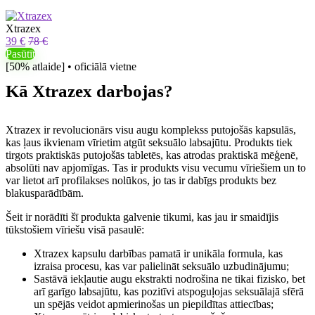
Xtrazex
39 €
78 €
Pasūtīt
[50% atlaide] • oficiālā vietne
Kā Xtrazex darbojas?
Xtrazex ir revolucionārs visu augu komplekss putojošās kapsulās,
kas ļaus ikvienam vīrietim atgūt seksuālo labsajūtu. Produkts tiek
tirgots praktiskās putojošās tabletēs, kas atrodas praktiskā mēģenē,
absolūti nav apjomīgas. Tas ir produkts visu vecumu vīriešiem un to
var lietot arī profilakses nolūkos, jo tas ir dabīgs produkts bez
blakusparādībām.
Šeit ir norādīti šī produkta galvenie tikumi, kas jau ir smaidījis
tūkstošiem vīriešu visā pasaulē:
Xtrazex kapsulu darbības pamatā ir unikāla formula, kas
izraisa procesu, kas var palielināt seksuālo uzbudinājumu;
Sastāvā iekļautie augu ekstrakti nodrošina ne tikai fizisko, bet
arī garīgo labsajūtu, kas pozitīvi atspoguļojas seksuālajā sfērā
un spējās veidot apmierinošas un piepildītas attiecības;