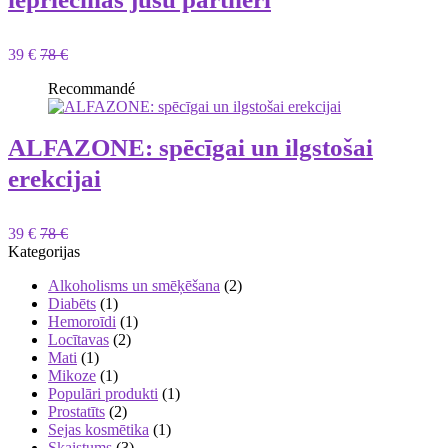
39 €
78 €
Recommandé
ALFAZONE: spēcīgai un ilgstošai
erekcijai
39 €
78 €
Kategorijas
Alkoholisms un smēķēšana
(2)
Diabēts
(1)
Hemoroīdi
(1)
Locītavas
(2)
Mati
(1)
Mikoze
(1)
Populāri produkti
(1)
Prostatīts
(2)
Sejas kosmētika
(1)
Skaistums
(3)