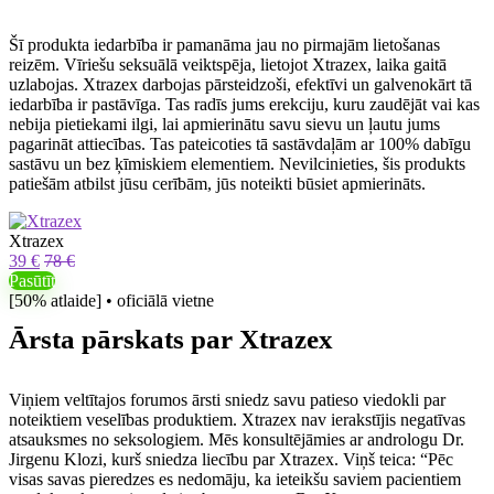
Šī produkta iedarbība ir pamanāma jau no pirmajām lietošanas
reizēm. Vīriešu seksuālā veiktspēja, lietojot Xtrazex, laika gaitā
uzlabojas. Xtrazex darbojas pārsteidzoši, efektīvi un galvenokārt tā
iedarbība ir pastāvīga. Tas radīs jums erekciju, kuru zaudējāt vai kas
nebija pietiekami ilgi, lai apmierinātu savu sievu un ļautu jums
pagarināt attiecības. Tas pateicoties tā sastāvdaļām ar 100% dabīgu
sastāvu un bez ķīmiskiem elementiem. Nevilcinieties, šis produkts
patiešām atbilst jūsu cerībām, jūs noteikti būsiet apmierināts.
Xtrazex
39 €
78 €
Pasūtīt
[50% atlaide] • oficiālā vietne
Ārsta pārskats par Xtrazex
Viņiem veltītajos forumos ārsti sniedz savu patieso viedokli par
noteiktiem veselības produktiem. Xtrazex nav ierakstījis negatīvas
atsauksmes no seksologiem. Mēs konsultējāmies ar andrologu Dr.
Jirgenu Klozi, kurš sniedza liecību par Xtrazex. Viņš teica: “Pēc
visas savas pieredzes es nedomāju, ka ieteikšu saviem pacientiem