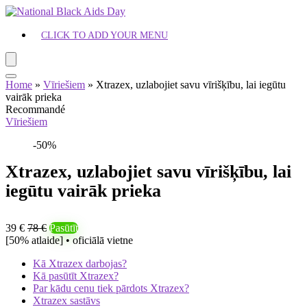
CLICK TO ADD YOUR MENU
Home
»
Vīriešiem
»
Xtrazex, uzlabojiet savu vīrišķību, lai iegūtu
vairāk prieka
Recommandé
Vīriešiem
-50%
Xtrazex, uzlabojiet savu vīrišķību, lai
iegūtu vairāk prieka
39 €
78 €
Pasūtīt
[50% atlaide] • oficiālā vietne
Kā Xtrazex darbojas?
Kā pasūtīt Xtrazex?
Par kādu cenu tiek pārdots Xtrazex?
Xtrazex sastāvs