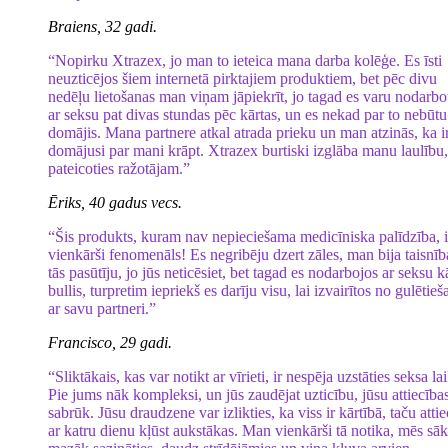
Braiens, 32 gadi.
“Nopirku Xtrazex, jo man to ieteica mana darba kolēģe. Es īsti
neuzticējos šiem internetā pirktajiem produktiem, bet pēc divu
nedēļu lietošanas man viņam jāpiekrīt, jo tagad es varu nodarbo
ar seksu pat divas stundas pēc kārtas, un es nekad par to nebūtu
domājis. Mana partnere atkal atrada prieku un man atzinās, ka i
domājusi par mani krāpt. Xtrazex burtiski izglāba manu laulību,
pateicoties ražotājam.”
Ēriks, 40 gadus vecs.
“Šis produkts, kuram nav nepieciešama medicīniska palīdzība, i
vienkārši fenomenāls! Es negribēju dzert zāles, man bija taisnīb
tās pasūtīju, jo jūs neticēsiet, bet tagad es nodarbojos ar seksu k
bullis, turpretim iepriekš es darīju visu, lai izvairītos no gulētieš
ar savu partneri.”
Francisco, 29 gadi.
“Sliktākais, kas var notikt ar vīrieti, ir nespēja uzstāties seksa la
Pie jums nāk kompleksi, un jūs zaudējat uzticību, jūsu attiecība
sabrūk. Jūsu draudzene var izlikties, ka viss ir kārtībā, taču atti
ar katru dienu kļūst aukstākas. Man vienkārši tā notika, mēs sā