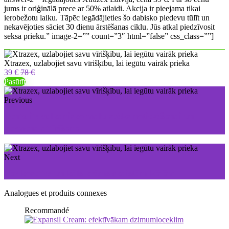
jums ir oriģinālā prece ar 50% atlaidi. Akcija ir pieejama tikai
ierobežotu laiku. Tāpēc iegādājieties šo dabisko piedevu tūlīt un
nekavējoties sāciet 30 dienu ārstēšanas ciklu. Jūs atkal piedzīvosit
seksa prieku.” image-2=”” count=”3″ html=”false” css_class=””]
Xtrazex, uzlabojiet savu vīrišķību, lai iegūtu vairāk prieka
39 €
78 €
Pasūtīt
Previous
Bentolit: vulkānisko mālu spēks notievēšanai un
ķermeņa attīrīšanai
Next
Varikosette: unikāls krēms skaistām kājām
Analogues et produits connexes
Recommandé