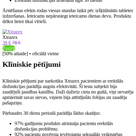
Erektilās disfunkcijas ārstēšana ilgst 30 dienas
Ārstēšanas efekts rodas vienas stundas laikā pēc izšķīdinātās tabletes
izdzeršanas. Ieteicams nepārsniegt ieteicamo dienas devu. Produktu
drīkst lietot tikai vīrieši.
Xtrazex
39 €
78 €
Pasūtīt
[50% atlaide] • oficiālā vietne
Klīniskie pētījumi
Klīniskie pētījumi par narkotiku Xtrazex pacientiem ar erektilās
disfunkcijas parādīja augstu efektivitāti. Šī testa subjekti bija
zaudējuši jaunības kaislību. Daži dažreiz cieta no gultā, viņi nevarēja
apmierināt savas sievas, viņiem bija attīstījušās fobijas un zaudēja
pašapziņu.
Pārbaudes 30 dienu periodā parādīja šādus skaitļus:
97% gadījumu produkts atrisināja pacientu erektilās
disfunkcijas problēmu;
92% pacientu novēroja ievērojamu seksuālās veiktspējas