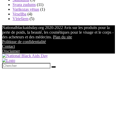
Svara zudums
(11)
Varikozas vēnas
(1)
Veselība
(4)
Vīriešiem
(5)
Nationalblackaidsday.org 2020-2022 Avis sur les produits pour la
perte de poids, la beauté, les cosmétiques pour le visage et le corps -
des acheteurs et des médecins.
Plan du site
Politique de confidentialité
Contact
Disclaimer