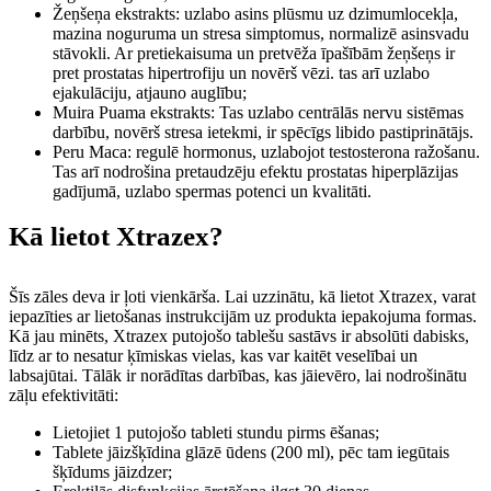
Žeņšeņa ekstrakts: uzlabo asins plūsmu uz dzimumlocekļa,
mazina noguruma un stresa simptomus, normalizē asinsvadu
stāvokli. Ar pretiekaisuma un pretvēža īpašībām žeņšeņs ir
pret prostatas hipertrofiju un novērš vēzi. tas arī uzlabo
ejakulāciju, atjauno auglību;
Muira Puama ekstrakts: Tas uzlabo centrālās nervu sistēmas
darbību, novērš stresa ietekmi, ir spēcīgs libido pastiprinātājs.
Peru Maca: regulē hormonus, uzlabojot testosterona ražošanu.
Tas arī nodrošina pretaudzēju efektu prostatas hiperplāzijas
gadījumā, uzlabo spermas potenci un kvalitāti.
Kā lietot Xtrazex?
Šīs zāles deva ir ļoti vienkārša. Lai uzzinātu, kā lietot Xtrazex, varat
iepazīties ar lietošanas instrukcijām uz produkta iepakojuma formas.
Kā jau minēts, Xtrazex putojošo tablešu sastāvs ir absolūti dabisks,
līdz ar to nesatur ķīmiskas vielas, kas var kaitēt veselībai un
labsajūtai. Tālāk ir norādītas darbības, kas jāievēro, lai nodrošinātu
zāļu efektivitāti:
Lietojiet 1 putojošo tableti stundu pirms ēšanas;
Tablete jāizšķīdina glāzē ūdens (200 ml), pēc tam iegūtais
šķīdums jāizdzer;