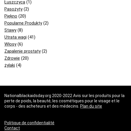
Łuszczyca
(1)
Pasożyty
(2)
Piękno
(20)
Popularne Produkty
(2)
Stawy
(8)
Utrata wagi
(41)
Włosy
(6)
Zapalenie prostaty
(2)
Zdrowie
(20)
żylaki
(4)
Nationalblackaidsday.org 2020-2022 Avis sur les produits pour la
perte de poids, la beauté, les cosmétiques pour le visage et le
corps - des acheteurs et des médecins.
Plan du site
Politique de confidentialité
Contact