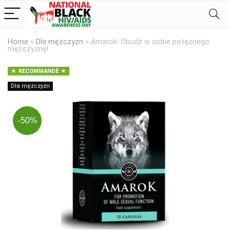
Home
»
Dla mężczyzn
»
Amarok: Obudź w sobie potężnego
mężczyznę!
RECOMMANDÉ
Dla mężczyzn
-50%