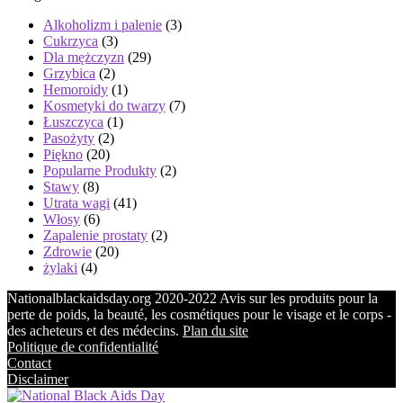
Alkoholizm i palenie
(3)
Cukrzyca
(3)
Dla mężczyzn
(29)
Grzybica
(2)
Hemoroidy
(1)
Kosmetyki do twarzy
(7)
Łuszczyca
(1)
Pasożyty
(2)
Piękno
(20)
Popularne Produkty
(2)
Stawy
(8)
Utrata wagi
(41)
Włosy
(6)
Zapalenie prostaty
(2)
Zdrowie
(20)
żylaki
(4)
Nationalblackaidsday.org 2020-2022 Avis sur les produits pour la
perte de poids, la beauté, les cosmétiques pour le visage et le corps -
des acheteurs et des médecins.
Plan du site
Politique de confidentialité
Contact
Disclaimer