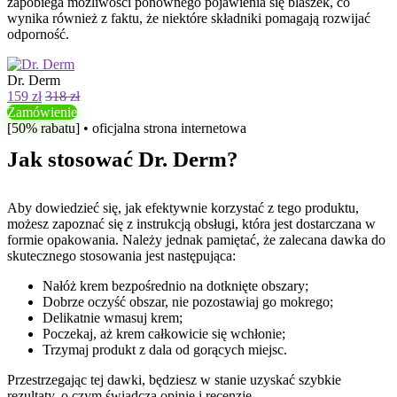
zapobiega możliwości ponownego pojawienia się blaszek, co
wynika również z faktu, że niektóre składniki pomagają rozwijać
odporność.
Dr. Derm
159 zł
318 zł
Zamówienie
[50% rabatu] • oficjalna strona internetowa
Jak stosować Dr. Derm?
Aby dowiedzieć się, jak efektywnie korzystać z tego produktu,
możesz zapoznać się z instrukcją obsługi, która jest dostarczana w
formie opakowania. Należy jednak pamiętać, że zalecana dawka do
skutecznego stosowania jest następująca:
Nałóż krem ​​bezpośrednio na dotknięte obszary;
Dobrze oczyść obszar, nie pozostawiaj go mokrego;
Delikatnie wmasuj krem;
Poczekaj, aż krem ​​całkowicie się wchłonie;
Trzymaj produkt z dala od gorących miejsc.
Przestrzegając tej dawki, będziesz w stanie uzyskać szybkie
rezultaty, o czym świadczą opinie i recenzje.