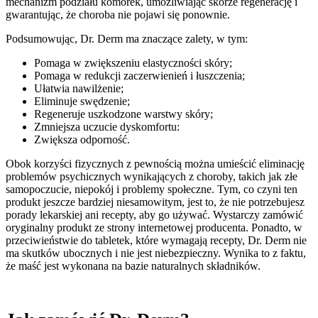
mechanizm podziału komórek, umożliwiając skórze regenerację i
gwarantując, że choroba nie pojawi się ponownie.
Podsumowując, Dr. Derm ma znaczące zalety, w tym:
Pomaga w zwiększeniu elastyczności skóry;
Pomaga w redukcji zaczerwienień i łuszczenia;
Ułatwia nawilżenie;
Eliminuje swędzenie;
Regeneruje uszkodzone warstwy skóry;
Zmniejsza uczucie dyskomfortu:
Zwiększa odporność.
Obok korzyści fizycznych z pewnością można umieścić eliminację
problemów psychicznych wynikających z choroby, takich jak złe
samopoczucie, niepokój i problemy społeczne. Tym, co czyni ten
produkt jeszcze bardziej niesamowitym, jest to, że nie potrzebujesz
porady lekarskiej ani recepty, aby go używać. Wystarczy zamówić
oryginalny produkt ze strony internetowej producenta. Ponadto, w
przeciwieństwie do tabletek, które wymagają recepty, Dr. Derm nie
ma skutków ubocznych i nie jest niebezpieczny. Wynika to z faktu,
że maść jest wykonana na bazie naturalnych składników.