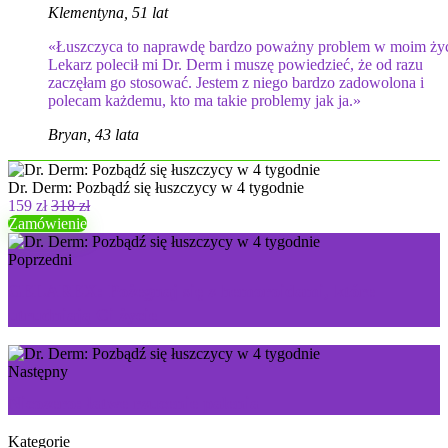
Klementyna, 51 lat
«Łuszczyca to naprawdę bardzo poważny problem w moim życ
Lekarz polecił mi Dr. Derm i muszę powiedzieć, że od razu
zaczęłam go stosować. Jestem z niego bardzo zadowolona i
polecam każdemu, kto ma takie problemy jak ja.»
Bryan, 43 lata
Dr. Derm: Pozbądź się łuszczycy w 4 tygodnie
159 zł
318 zł
Zamówienie
Poprzedni
GELAREX: Pożegnaj się z hemoroidami, które
utrudniają Ci życie
Następny
Nicozero: łatwe rzucenie palenia
Kategorie