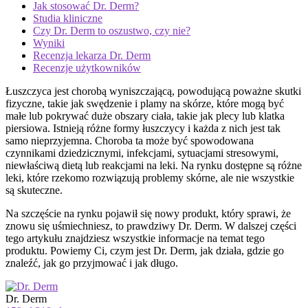
Jak stosować Dr. Derm?
Studia kliniczne
Czy Dr. Derm to oszustwo, czy nie?
Wyniki
Recenzja lekarza Dr. Derm
Recenzje użytkowników
Łuszczyca jest chorobą wyniszczającą, powodującą poważne skutki
fizyczne, takie jak swędzenie i plamy na skórze, które mogą być
małe lub pokrywać duże obszary ciała, takie jak plecy lub klatka
piersiowa. Istnieją różne formy łuszczycy i każda z nich jest tak
samo nieprzyjemna. Choroba ta może być spowodowana
czynnikami dziedzicznymi, infekcjami, sytuacjami stresowymi,
niewłaściwą dietą lub reakcjami na leki. Na rynku dostępne są różne
leki, które rzekomo rozwiązują problemy skórne, ale nie wszystkie
są skuteczne.
Na szczęście na rynku pojawił się nowy produkt, który sprawi, że
znowu się uśmiechniesz, to prawdziwy Dr. Derm. W dalszej części
tego artykułu znajdziesz wszystkie informacje na temat tego
produktu. Powiemy Ci, czym jest Dr. Derm, jak działa, gdzie go
znaleźć, jak go przyjmować i jak długo.
Dr. Derm