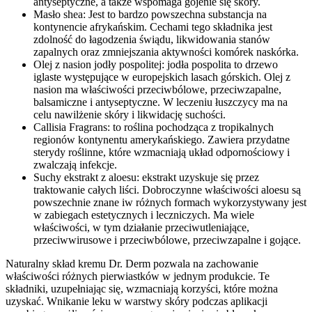
antyseptyczne, a także wspomaga gojenie się skóry.
Masło shea: Jest to bardzo powszechna substancja na
kontynencie afrykańskim. Cechami tego składnika jest
zdolność do łagodzenia świądu, likwidowania stanów
zapalnych oraz zmniejszania aktywności komórek naskórka.
Olej z nasion jodły pospolitej: jodła pospolita to drzewo
iglaste występujące w europejskich lasach górskich. Olej z
nasion ma właściwości przeciwbólowe, przeciwzapalne,
balsamiczne i antyseptyczne. W leczeniu łuszczycy ma na
celu nawilżenie skóry i likwidację suchości.
Callisia Fragrans: to roślina pochodząca z tropikalnych
regionów kontynentu amerykańskiego. Zawiera przydatne
sterydy roślinne, które wzmacniają układ odpornościowy i
zwalczają infekcje.
Suchy ekstrakt z aloesu: ekstrakt uzyskuje się przez
traktowanie całych liści. Dobroczynne właściwości aloesu są
powszechnie znane iw różnych formach wykorzystywany jest
w zabiegach estetycznych i leczniczych. Ma wiele
właściwości, w tym działanie przeciwutleniające,
przeciwwirusowe i przeciwbólowe, przeciwzapalne i gojące.
Naturalny skład kremu Dr. Derm pozwala na zachowanie
właściwości różnych pierwiastków w jednym produkcie. Te
składniki, uzupełniając się, wzmacniają korzyści, które można
uzyskać. Wnikanie leku w warstwy skóry podczas aplikacji