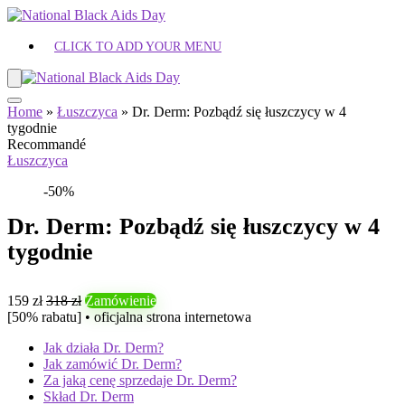
CLICK TO ADD YOUR MENU
Home
»
Łuszczyca
»
Dr. Derm: Pozbądź się łuszczycy w 4
tygodnie
Recommandé
Łuszczyca
-50%
Dr. Derm: Pozbądź się łuszczycy w 4
tygodnie
159 zł
318 zł
Zamówienie
[50% rabatu] • oficjalna strona internetowa
Jak działa Dr. Derm?
Jak zamówić Dr. Derm?
Za jaką cenę sprzedaje Dr. Derm?
Skład Dr. Derm