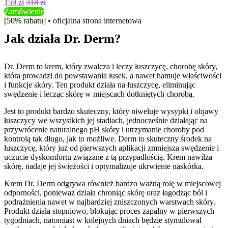
159 zł
318 zł
Zamówienie
[50% rabatu] • oficjalna strona internetowa
Jak działa Dr. Derm?
Dr. Derm to krem, który zwalcza i leczy łuszczycę, chorobę skóry,
która prowadzi do powstawania łusek, a nawet hamuje właściwości
i funkcje skóry. Ten produkt działa na łuszczycę, eliminując
swędzenie i lecząc skórę w miejscach dotkniętych chorobą.
Jest to produkt bardzo skuteczny, który niweluje wysypki i objawy
łuszczycy we wszystkich jej stadiach, jednocześnie działając na
przywrócenie naturalnego pH skóry i utrzymanie choroby pod
kontrolą tak długo, jak to możliwe. Derm to skuteczny środek na
łuszczycę, który już od pierwszych aplikacji zmniejsza swędzenie i
uczucie dyskomfortu związane z tą przypadłością. Krem nawilża
skórę, nadaje jej świeżości i optymalizuje ukrwienie naskórka.
Krem Dr. Derm odgrywa również bardzo ważną rolę w miejscowej
odporności, ponieważ działa chroniąc skórę oraz łagodząc ból i
podrażnienia nawet w najbardziej zniszczonych warstwach skóry.
Produkt działa stopniowo, blokując proces zapalny w pierwszych
tygodniach, natomiast w kolejnych dniach będzie stymulował