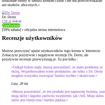
doskonałe efekty w bardzo krótkim czasie i nie ma przeciwwskazań
ani skutków ubocznych.»
Dr. Derm
159 zł
318 zł
Zamówienie
[50% rabatu] • oficjalna strona internetowa
Recenzje użytkowników
Możesz przeczytać opinie użytkowników tego kremu w Internecie.
Zobaczysz pozytywne i negatywne recenzje Dr. Derm, ale
pozytywne recenzje przewyższają je. Tu jest kilka :
«Odkąd byłem mały, muszę powiedzieć, że mam problemy ze
skórą. Wypróbowałem wiele produktów, ale tylko z Dr. Derm
mogłem wszystko rozwiązać bardzo szybko i skutecznie.»
Liza, 28 lat
«Muszę powiedzieć, że ten produkt jest naprawdę świetny, sza
moją skórę i łagodzi zarówno swędzenie, jak i ból. Moja skóra
znów jest elastyczna i bardzo piękna.»