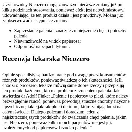
Użytkownicy Nicozero mogą zauważyć pierwsze zmiany już po
kilku godzinach stosowania, ponieważ efekt jest natychmiastowy,
udowadniając, że ten produkt działa i jest prawdziwy. Można już
zaobserwować następujące zmiany:
Zaprzestanie palenia i znaczne zmniejszenie chęci i potrzeby
palenia;
Niewrażliwość na widok papierosa;
Odporność na zapach tytoniu.
Recenzja lekarska Nicozero
Opinie specjalisty są bardzo brane pod uwagę przez konsumentów
różnych produktów, ponieważ świadczą o ich skuteczności. Jeśli
chodzi o Nicozero, lekarze mówią same dobre rzeczy i przepisują
ten produkt każdemu, kto ma problem z rzuceniem palenia. Jak
stwierdza dr Adolf Finke: „Palenie i papierosy to plagi, które należy
bezwzględnie rzucić, ponieważ powodują straszne choroby fizyczne
i psychiczne, takie jak rak płuc i delirium, które zabijają ludzi na
całym świecie. Dlatego polecam i doradzam jeden z
najskuteczniejszych produktów do zwalczania chęci palenia, jakim
jest Nicozero, ponieważ kilku moich pacjentów nie jest już
uzależnionych od papierosów i rzuciło palenie.”