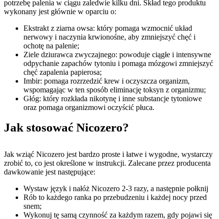
potrzebę palenia w ciągu zaledwie kilku dni. Skład tego produktu
wykonany jest głównie w oparciu o:
Ekstrakt z ziarna owsa: który pomaga wzmocnić układ
nerwowy i naczynia krwionośne, aby zmniejszyć chęć i
ochotę na palenie;
Ziele dziurawca zwyczajnego: powoduje ciągłe i intensywne
odpychanie zapachów tytoniu i pomaga mózgowi zmniejszyć
chęć zapalenia papierosa;
Imbir: pomaga rozrzedzić krew i oczyszcza organizm,
wspomagając w ten sposób eliminację toksyn z organizmu;
Głóg: który rozkłada nikotynę i inne substancje tytoniowe
oraz pomaga organizmowi oczyścić płuca.
Jak stosować Nicozero?
Jak wziąć Nicozero jest bardzo proste i łatwe i wygodne, wystarczy
zrobić to, co jest określone w instrukcji. Zalecane przez producenta
dawkowanie jest następujące:
Wystaw język i nałóż Nicozero 2-3 razy, a następnie połknij
Rób to każdego ranka po przebudzeniu i każdej nocy przed
snem;
Wykonuj tę samą czynność za każdym razem, gdy pojawi się