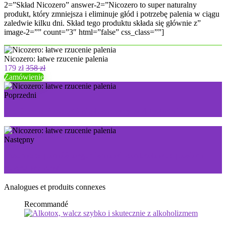
2=”Skład Nicozero” answer-2=”Nicozero to super naturalny
produkt, który zmniejsza i eliminuje głód i potrzebę palenia w ciągu
zaledwie kilku dni. Skład tego produktu składa się głównie z”
image-2=”” count=”3″ html=”false” css_class=””]
Nicozero: łatwe rzucenie palenia
179 zł
358 zł
Zamówienie
Poprzedni
Dr. Derm: Pozbądź się łuszczycy w 4 tygodnie
Następny
Insumed: pomóż organizmowi kontrolować poziom
cukru we krwi
Analogues et produits connexes
Recommandé