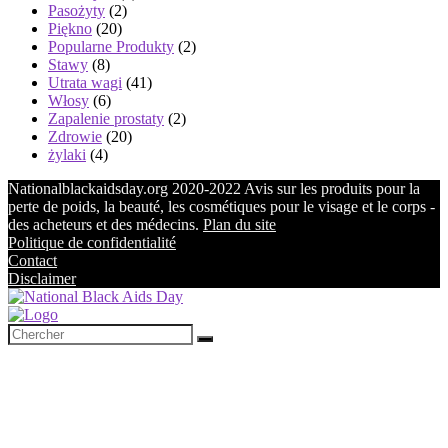
Pasożyty
(2)
Piękno
(20)
Popularne Produkty
(2)
Stawy
(8)
Utrata wagi
(41)
Włosy
(6)
Zapalenie prostaty
(2)
Zdrowie
(20)
żylaki
(4)
Nationalblackaidsday.org 2020-2022 Avis sur les produits pour la
perte de poids, la beauté, les cosmétiques pour le visage et le corps -
des acheteurs et des médecins.
Plan du site
Politique de confidentialité
Contact
Disclaimer