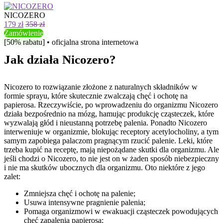
NICOZERO
179 zł
358 zł
Zamówienie
[50% rabatu] • oficjalna strona internetowa
Jak działa Nicozero?
Nicozero to rozwiązanie złożone z naturalnych składników w
formie sprayu, które skutecznie zwalczają chęć i ochotę na
papierosa. Rzeczywiście, po wprowadzeniu do organizmu Nicozero
działa bezpośrednio na mózg, hamując produkcję cząsteczek, które
wyzwalają głód i nieustanną potrzebę palenia. Ponadto Nicozero
interweniuje w organizmie, blokując receptory acetylocholiny, a tym
samym zapobiega palaczom pragnącym rzucić palenie. Leki, które
trzeba kupić na receptę, mają niepożądane skutki dla organizmu. Ale
jeśli chodzi o Nicozero, to nie jest on w żaden sposób niebezpieczny
i nie ma skutków ubocznych dla organizmu. Oto niektóre z jego
zalet:
Zmniejsza chęć i ochotę na palenie;
Usuwa intensywne pragnienie palenia;
Pomaga organizmowi w ewakuacji cząsteczek powodujących
chęć zapalenia papierosa;