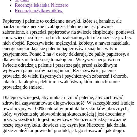
Recenzja lekarska Nicozero
Recenzje użytkowników
Papierosy i palenie to codzienne nawyki, które są banalne, ale
bardzo niebezpieczne i zabójcze. Palenie nie jest prawnie
zabronione, a sprzedaż papierosów na świecie eksploduje, ponieważ
coraz więcej osób jest od nich uzależnionych i nie może się już bez
nich obejść. Rzeczywiście, mężczyźni, kobiety, a nawet nastolatki
energicznie oddają się paleniu papierosów i znajdują w tym
przyjemność. Ponad 2 na 4 osoby deklarują, że paliły papierosy, a
dla wielu z nich stało się to nałogiem. Wszyscy specjaliści na
świecie odradzają palenie i przestrzegają przed szkodliwym
wpływem papierosów na organizm. Rzeczywiście, palenie
prowadzi do wielu fizycznych i psychicznych zaburzeń i chorób,
takich jak rak płuc, delirium i szaleństwo, które nieuchronnie
prowadzą do śmierci.
Dlatego ważne jest, aby unikać i rzucić palenie, aby zachować
zdrowie i zagwarantować długowieczność. W szczególności istnieje
rewolucyjny w 100% naturalny produkt bez skutków ubocznych,
który wyróżnia się udowodnioną skutecznością i jest doceniany
przez wszystkich, to jest prawdziwy Nicozero. Śledząc uważnie
resztę tego artykułu, dowiesz się, czym jest Nicozero, jak działa,
gdzie znaleźć odpowiedni produkt, jak go stosować i jak długo.