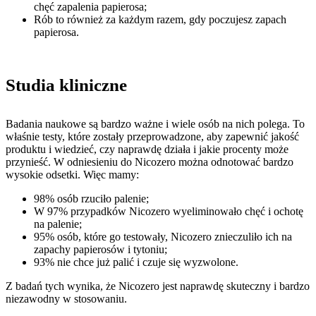
chęć zapalenia papierosa;
Rób to również za każdym razem, gdy poczujesz zapach
papierosa.
Studia kliniczne
Badania naukowe są bardzo ważne i wiele osób na nich polega. To
właśnie testy, które zostały przeprowadzone, aby zapewnić jakość
produktu i wiedzieć, czy naprawdę działa i jakie procenty może
przynieść. W odniesieniu do Nicozero można odnotować bardzo
wysokie odsetki. Więc mamy:
98% osób rzuciło palenie;
W 97% przypadków Nicozero wyeliminowało chęć i ochotę
na palenie;
95% osób, które go testowały, Nicozero znieczuliło ich na
zapachy papierosów i tytoniu;
93% nie chce już palić i czuje się wyzwolone.
Z badań tych wynika, że ​​Nicozero jest naprawdę skuteczny i bardzo
niezawodny w stosowaniu.