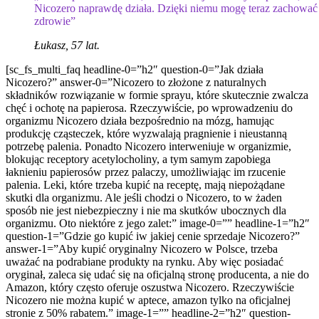
Nicozero naprawdę działa. Dzięki niemu mogę teraz zachować
zdrowie”
Łukasz, 57 lat.
[sc_fs_multi_faq headline-0=”h2″ question-0=”Jak działa
Nicozero?” answer-0=”Nicozero to złożone z naturalnych
składników rozwiązanie w formie sprayu, które skutecznie zwalcza
chęć i ochotę na papierosa. Rzeczywiście, po wprowadzeniu do
organizmu Nicozero działa bezpośrednio na mózg, hamując
produkcję cząsteczek, które wyzwalają pragnienie i nieustanną
potrzebę palenia. Ponadto Nicozero interweniuje w organizmie,
blokując receptory acetylocholiny, a tym samym zapobiega
łaknieniu papierosów przez palaczy, umożliwiając im rzucenie
palenia. Leki, które trzeba kupić na receptę, mają niepożądane
skutki dla organizmu. Ale jeśli chodzi o Nicozero, to w żaden
sposób nie jest niebezpieczny i nie ma skutków ubocznych dla
organizmu. Oto niektóre z jego zalet:” image-0=”” headline-1=”h2″
question-1=”Gdzie go kupić iw jakiej cenie sprzedaje Nicozero?”
answer-1=”Aby kupić oryginalny Nicozero w Polsce, trzeba
uważać na podrabiane produkty na rynku. Aby więc posiadać
oryginał, zaleca się udać się na oficjalną stronę producenta, a nie do
Amazon, który często oferuje oszustwa Nicozero. Rzeczywiście
Nicozero nie można kupić w aptece, amazon tylko na oficjalnej
stronie z 50% rabatem.” image-1=”” headline-2=”h2″ question-