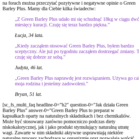
na forach można przeczytać pozytywne i negatywne opinie o Green
Barley Plus. Mamy dla Ciebie kilka świadectw:
„Z Green Barley Plus udało mi się schudnąć 18kg w ciągu dw
miesięcy kuracji. Czuję się teraz bardzo piękna.”
Łucja, 34 lata.
„Kiedy zacząłem stosować Green Barley Plus, byłem bardzo
sceptyczny. Ale już po tygodniu zacząłem dostrzegać zmiany. 
czuję się dobrze ze sobą.”
Judyta, 46 lat.
„Green Barley Plus naprawdę jest rozwiązaniem. Używa go ca
moja rodzina i jesteśmy zadowoleni.”
Bryan, 51 lat.
[sc_fs_multi_faq headline-0=”h2″ question-0=”Jak działa Green
Barley Plus” answer-0=”Green Barley Plus to preparat w
kapsułkach oparty na naturalnych składnikach i bez chemikaliów.
Może być stosowany zarówno pomocniczo podczas diety
niskokalorycznej, jak i jako produkt stymulujący naturalną utratę
wagi. Zawarte w nim składniki aktywne usprawniają niektóre
naturalne procesy zachodzące w organizmie oraz pozwalają wrócić