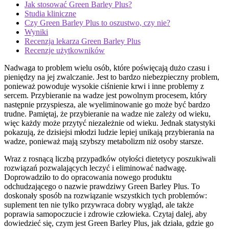
Jak stosować Green Barley Plus?
Studia kliniczne
Czy Green Barley Plus to oszustwo, czy nie?
Wyniki
Recenzja lekarza Green Barley Plus
Recenzje użytkowników
Nadwaga to problem wielu osób, które poświęcają dużo czasu i
pieniędzy na jej zwalczanie. Jest to bardzo niebezpieczny problem,
ponieważ powoduje wysokie ciśnienie krwi i inne problemy z
sercem. Przybieranie na wadze jest powolnym procesem, który
następnie przyspiesza, ale wyeliminowanie go może być bardzo
trudne. Pamiętaj, że przybieranie na wadze nie zależy od wieku,
więc każdy może przytyć niezależnie od wieku. Jednak statystyki
pokazują, że dzisiejsi młodzi ludzie lepiej unikają przybierania na
wadze, ponieważ mają szybszy metabolizm niż osoby starsze.
Wraz z rosnącą liczbą przypadków otyłości dietetycy poszukiwali
rozwiązań pozwalających leczyć i eliminować nadwagę.
Doprowadziło to do opracowania nowego produktu
odchudzającego o nazwie prawdziwy Green Barley Plus. To
doskonały sposób na rozwiązanie wszystkich tych problemów:
suplement ten nie tylko przywraca dobry wygląd, ale także
poprawia samopoczucie i zdrowie człowieka. Czytaj dalej, aby
dowiedzieć się, czym jest Green Barley Plus, jak działa, gdzie go