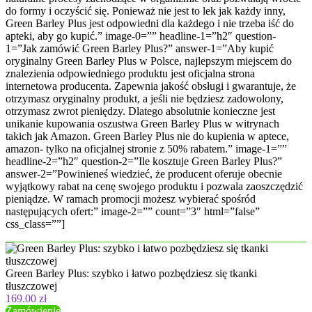
do formy i oczyścić się. Ponieważ nie jest to lek jak każdy inny,
Green Barley Plus jest odpowiedni dla każdego i nie trzeba iść do
apteki, aby go kupić.” image-0=”” headline-1=”h2″ question-
1=”Jak zamówić Green Barley Plus?” answer-1=”Aby kupić
oryginalny Green Barley Plus w Polsce, najlepszym miejscem do
znalezienia odpowiedniego produktu jest oficjalna strona
internetowa producenta. Zapewnia jakość obsługi i gwarantuje, że
otrzymasz oryginalny produkt, a jeśli nie będziesz zadowolony,
otrzymasz zwrot pieniędzy. Dlatego absolutnie konieczne jest
unikanie kupowania oszustwa Green Barley Plus w witrynach
takich jak Amazon. Green Barley Plus nie do kupienia w aptece,
amazon- tylko na oficjalnej stronie z 50% rabatem.” image-1=””
headline-2=”h2″ question-2=”Ile kosztuje Green Barley Plus?”
answer-2=”Powinieneś wiedzieć, że producent oferuje obecnie
wyjątkowy rabat na cenę swojego produktu i pozwala zaoszczędzić
pieniądze. W ramach promocji możesz wybierać spośród
następujących ofert:” image-2=”” count=”3″ html=”false”
css_class=””]
Green Barley Plus: szybko i łatwo pozbędziesz się tkanki
tłuszczowej
169.00 zł
Zamówienie