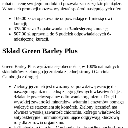
rabat na cenę swojego produktu i pozwala zaoszczędzić pieniądze.
W ramach promocji możesz wybierać spośród następujących ofert:
169.00 zł za opakowanie odpowiadające 1 miesiącowi
kuracji;
338.00 zł za 3 opakowania na 3-miesięczną kurację;
507.00 zł uprawnia do 6 pudełek odpowiadających 6-
miesięcznej kuracji.
Skład Green Barley Plus
Green Barley Plus wyróżnia się obecnością w 100% naturalnych
składników: zielonego jęczmienia z jednej strony i Garcinia
Cambogia z drugiej.
Zielony jęczmień jest uważany za prawdziwą esencję dla
naszego organizmu. Jedną z jego głównych właściwości jest
działanie przeciwzapalne: odtruwanie organizmu. Dzięki
wysokiej zawartości minerałów, witamin i enzymów pomaga
walczyć ze starzeniem się komórek. Zielony jęczmień ma
również wysoką zawartość chlorofilu, którego właściwości
antybakteryjne i immunostymulujące odgrywają kluczową
rolę dla zdrowia organizmu.
Jeśli chodzi o Garcinia Cambogia, jest to roślina pochodząca