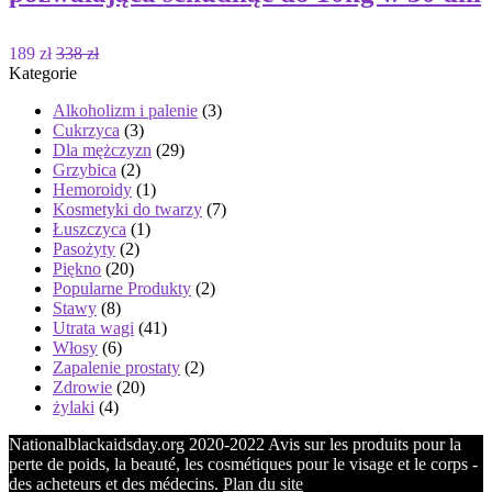
189 zł
338 zł
Kategorie
Alkoholizm i palenie
(3)
Cukrzyca
(3)
Dla mężczyzn
(29)
Grzybica
(2)
Hemoroidy
(1)
Kosmetyki do twarzy
(7)
Łuszczyca
(1)
Pasożyty
(2)
Piękno
(20)
Popularne Produkty
(2)
Stawy
(8)
Utrata wagi
(41)
Włosy
(6)
Zapalenie prostaty
(2)
Zdrowie
(20)
żylaki
(4)
Nationalblackaidsday.org 2020-2022 Avis sur les produits pour la
perte de poids, la beauté, les cosmétiques pour le visage et le corps -
des acheteurs et des médecins.
Plan du site