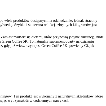
 po wiele produktów dostępnych na odchudzanie, jednak stracony
 sylwetkę. Szybka i skuteczna redukcja zbędnych kilogramów jest
miast martwić się dietami, które przynoszą jedynie frustrację, nudę
 Green Coffee 5K. To naturalny suplement oparty na działaniu
raz, gdy już wiesz, czym jest Green Coffee 5K, powiemy Ci, jak
eningów. Ten produkt jest wykonany z naturalnych składników, które
ększając wytrzymałość w codziennych nawykach.