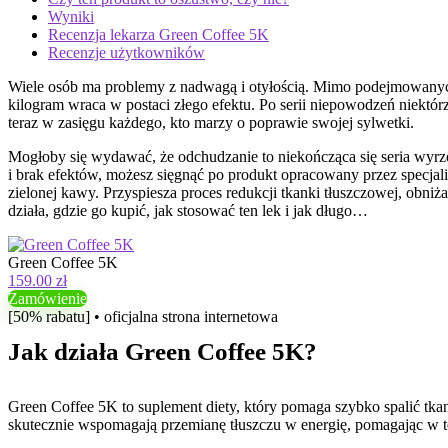
Wyniki
Recenzja lekarza Green Coffee 5K
Recenzje użytkowników
Wiele osób ma problemy z nadwagą i otyłością. Mimo podejmowanych 
kilogram wraca w postaci złego efektu. Po serii niepowodzeń niektó
teraz w zasięgu każdego, kto marzy o poprawie swojej sylwetki.
Mogłoby się wydawać, że odchudzanie to niekończąca się seria wyrzec
i brak efektów, możesz sięgnąć po produkt opracowany przez specjal
zielonej kawy. Przyspiesza proces redukcji tkanki tłuszczowej, obni
działa, gdzie go kupić, jak stosować ten lek i jak długo…
Green Coffee 5K
159.00 zł
Zamówienie
[50% rabatu] • oficjalna strona internetowa
Jak działa Green Coffee 5K?
Green Coffee 5K to suplement diety, który pomaga szybko spalić tk
skutecznie wspomagają przemianę tłuszczu w energię, pomagając w t