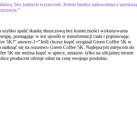
eciństwa, bez żadnych wyrzeczeń. Jestem bardzo zadowolona z uzyskan
poczucia.”
a szybko spalić tkankę tłuszczową bez konieczności wykonywania
ergię, pomagając w ten sposób w transformacji ciała i poprawiając
ee 5K?” answer-1=”Jeśli chcesz kupić oryginał Green Coffee 5K w
na natknąć się na oszustwo Green Coffee 5K. Najlepszym miejscem do
fee 5K nie można kupić w aptece, amazon- tylko na oficjalnej stronie
sce producent oferuje rabat na cenę swojego produktu.