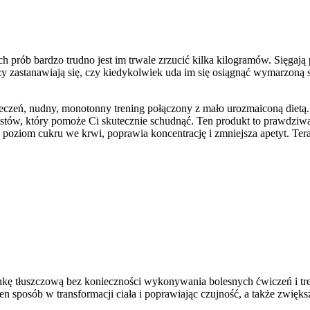
prób bardzo trudno jest im trwale zrzucić kilka kilogramów. Sięgają
rzy zastanawiają się, czy kiedykolwiek uda im się osiągnąć wymarzoną
zeń, nudny, monotonny trening połączony z mało urozmaiconą dietą. Za
istów, który pomoże Ci skutecznie schudnąć. Ten produkt to prawdziwa
ża poziom cukru we krwi, poprawia koncentrację i zmniejsza apetyt. Te
ankę tłuszczową bez konieczności wykonywania bolesnych ćwiczeń i tr
en sposób w transformacji ciała i poprawiając czujność, a także zwi