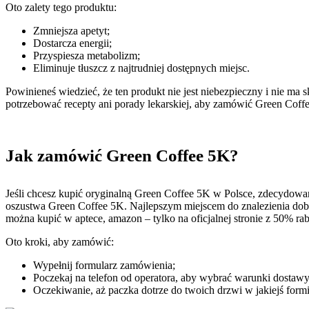
Oto zalety tego produktu:
Zmniejsza apetyt;
Dostarcza energii;
Przyspiesza metabolizm;
Eliminuje tłuszcz z najtrudniej dostępnych miejsc.
Powinieneś wiedzieć, że ten produkt nie jest niebezpieczny i nie m
potrzebować recepty ani porady lekarskiej, aby zamówić Green Coff
Jak zamówić Green Coffee 5K?
Jeśli chcesz kupić oryginalną Green Coffee 5K w Polsce, zdecydowan
oszustwa Green Coffee 5K. Najlepszym miejscem do znalezienia dobreg
można kupić w aptece, amazon – tylko na oficjalnej stronie z 50% ra
Oto kroki, aby zamówić:
Wypełnij formularz zamówienia;
Poczekaj na telefon od operatora, aby wybrać warunki dostawy
Oczekiwanie, aż paczka dotrze do twoich drzwi w jakiejś fo