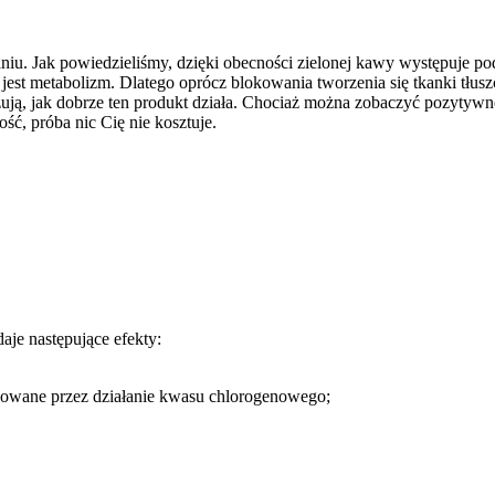
Jak powiedzieliśmy, dzięki obecności zielonej kawy występuje podwó
est metabolizm. Dlatego oprócz blokowania tworzenia się tkanki tłusz
ą, jak dobrze ten produkt działa. Chociaż można zobaczyć pozytywne
ść, próba nic Cię nie kosztuje.
je następujące efekty:
ukowane przez działanie kwasu chlorogenowego;