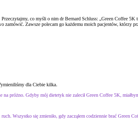
a. Przeczytajmy, co myśli o nim dr Bernard Schluss: „Green Coffee 5K
łatwo zamówić. Zawsze polecam go każdemu moich pacjentów, którzy p
mieniliśmy dla Ciebie kilka.
ale na próżno. Gdyby mój dietetyk nie zalecił Green Coffee 5K, miałby
 ruch. Wszystko się zmieniło, gdy zacząłem codziennie brać Green 