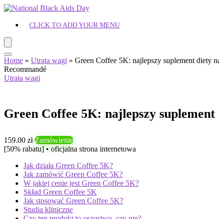
CLICK TO ADD YOUR MENU
Home
»
Utrata wagi
»
Green Coffee 5K: najlepszy suplement diety 
Recommandé
Utrata wagi
Green Coffee 5K: najlepszy suplement 
159.00 zł
Zamówienie
[50% rabatu] • oficjalna strona internetowa
Jak działa Green Coffee 5K?
Jak zamówić Green Coffee 5K?
W jakiej cenie jest Green Coffee 5K?
Skład Green Coffee 5K
Jak stosować Green Coffee 5K?
Studia kliniczne
Czy ten produkt to oszustwo, czy nie?