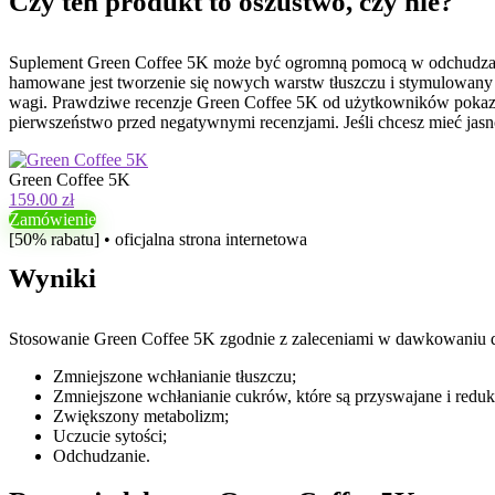
Czy ten produkt to oszustwo, czy nie?
Suplement Green Coffee 5K może być ogromną pomocą w odchudzaniu. 
hamowane jest tworzenie się nowych warstw tłuszczu i stymulowany j
wagi. Prawdziwe recenzje Green Coffee 5K od użytkowników pokazuj
pierwszeństwo przed negatywnymi recenzjami. Jeśli chcesz mieć jasno
Green Coffee 5K
159.00 zł
Zamówienie
[50% rabatu] • oficjalna strona internetowa
Wyniki
Stosowanie Green Coffee 5K zgodnie z zaleceniami w dawkowaniu da
Zmniejszone wchłanianie tłuszczu;
Zmniejszone wchłanianie cukrów, które są przyswajane i red
Zwiększony metabolizm;
Uczucie sytości;
Odchudzanie.