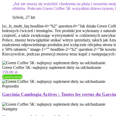
„Już nie muszę się wstydzić chodzenia na plażę i noszenia m
efektów. Polecam Green Coffee 5K wszystkim dziewczynom, któr
Sylwia, 27 lat.
[sc_fs_multi_faq headline-0=”h2″ question-0=”Jak działa Green Cof
bolesnych ćwiczeń i treningów. Ten produkt jest wykonany z natural
czujność, a także zwiększając wytrzymałość w codziennych nawykac
Polsce, musisz bezwzględnie unikać witryn sprzedaży, takich jak A
znalezienia odpowiedniego produktu jest wyłącznie oficjalna strona i
z 50% rabatem.” image-1=”” headline-2=”h2″ question-2=”Ile kosztu
Rzeczywiście, podczas promocji możesz teraz kupić z następujących 
Green Coffee 5K: najlepszy suplement diety na odchudzanie
159.00 zł
Zamówienie
Poprzedni
Garcinia Cambogia Actives : Toutes les vertus du Garci
Następny