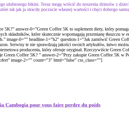
ojego ulubionego bikini. Teraz mogę wrócić do noszenia dżinsów z dzi
e tak jak ja straciły poczucie własnej wartości i chęci dobrego samo
fee 5K?” answer-0=”Green Coffee 5K to suplement diety, który pomag
nych składników, które skutecznie wspomagają przemianę tłuszczu w en
h.” image-0=”” headline-1=”h2″ question-1=”Jak zamówić Green Coff
mazon. Serwisy te nie sprawdzają jakości swoich artykułów, łatwo moż
nternetowa producenta, który oferuje oryginał. Rzeczywiście Green Cof
je Green Coffee 5K? ” answer-2=”Przy zakupie Green Coffee 5K w Pol
ofert” image-2=”” count=”3″ html=”false” css_class=””]
nia Cambogia pour vous faire perdre du poids