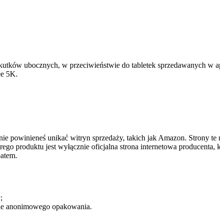
a skutków ubocznych, w przeciwieństwie do tabletek sprzedawanych w 
ee 5K.
ie powinieneś unikać witryn sprzedaży, takich jak Amazon. Strony te 
o produktu jest wyłącznie oficjalna strona internetowa producenta, któ
batem.
;
rmie anonimowego opakowania.