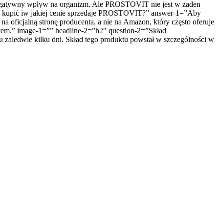
 negatywny wpływ na organizm. Ale PROSTOVIT nie jest w żaden
o kupić iw jakiej cenie sprzedaje PROSTOVIT?” answer-1=”Aby
 oficjalną stronę producenta, a nie na Amazon, który często oferuje
tem.” image-1=”” headline-2=”h2″ question-2=”Skład
aledwie kilku dni. Skład tego produktu powstał w szczególności w