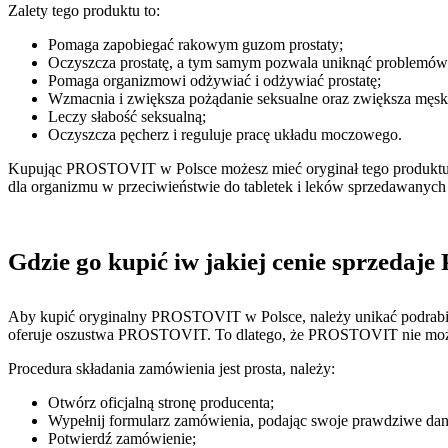
Zalety tego produktu to:
Pomaga zapobiegać rakowym guzom prostaty;
Oczyszcza prostatę, a tym samym pozwala uniknąć problemów 
Pomaga organizmowi odżywiać i odżywiać prostatę;
Wzmacnia i zwiększa pożądanie seksualne oraz zwiększa męsk
Leczy słabość seksualną;
Oczyszcza pęcherz i reguluje pracę układu moczowego.
Kupując PROSTOVIT w Polsce możesz mieć oryginał tego produktu i m
dla organizmu w przeciwieństwie do tabletek i leków sprzedawany
Gdzie go kupić iw jakiej cenie sprzed
Aby kupić oryginalny PROSTOVIT w Polsce, należy unikać podrabianyc
oferuje oszustwa PROSTOVIT. To dlatego, że PROSTOVIT nie można k
Procedura składania zamówienia jest prosta, należy:
Otwórz oficjalną stronę producenta;
Wypełnij formularz zamówienia, podając swoje prawdziwe dan
Potwierdź zamówienie;