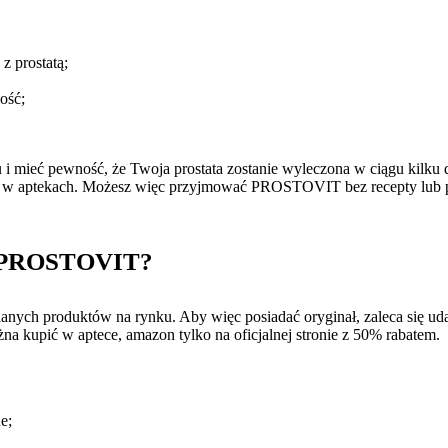
z prostatą;
ość;
ieć pewność, że Twoja prostata zostanie wyleczona w ciągu kilku dn
ch w aptekach. Możesz więc przyjmować PROSTOVIT bez recepty lub po
aje PROSTOVIT?
h produktów na rynku. Aby więc posiadać oryginał, zaleca się udać s
upić w aptece, amazon tylko na oficjalnej stronie z 50% rabatem.
e;