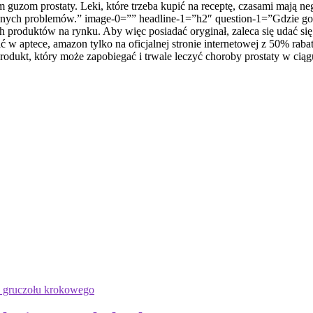
guzom prostaty. Leki, które trzeba kupić na receptę, czasami mają
dnych problemów.” image-0=”” headline-1=”h2″ question-1=”Gdzie g
oduktów na rynku. Aby więc posiadać oryginał, zaleca się udać się na
tece, amazon tylko na oficjalnej stronie internetowej z 50% raba
 który może zapobiegać i trwale leczyć choroby prostaty w ciągu z