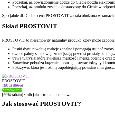
Poczekaj, aż powiadomienie dotrze do Ciebie pocztą elektronic
Poczekaj, aż produkt zostanie dostarczony do Ciebie w odpow
Specjalnie dla Ciebie cena PROSTOVIT została obniżona w ramach ak
Skład PROSTOVIT
PROSTOVIT to niesamowity naturalny produkt, który może zapobiegać 
Pestki dyni: niwelują reakcje zapalne i pomagają usunąć zato
owoce palmy sabałowej: zmniejszają przerost prostaty, zmni
trawa tygrysia: która zwiększa męskość i męską potencję oraz 
Żurawina: pobudza krążenie i pomaga usuwać toksyny i komór
Pokrzywa: która jest rośliną zapobiegającą powstawaniu grucz
PROSTOVIT
190 zł
380 zł
Zamówienie
[50% rabatu] • oficjalna strona internetowa
Jak stosować PROSTOVIT?