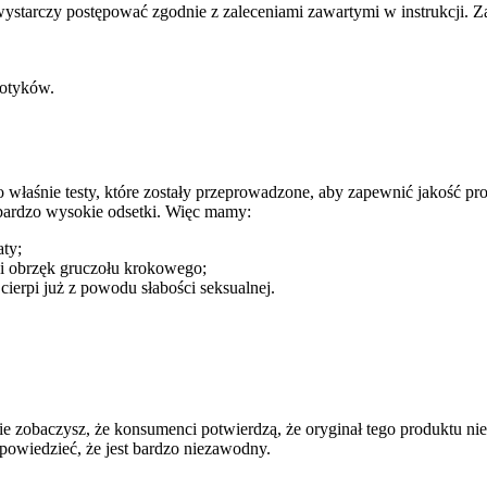
starczy postępować zgodnie z zaleceniami zawartymi w instrukcji. Za
kotyków.
właśnie testy, które zostały przeprowadzone, aby zapewnić jakość pro
ardzo wysokie odsetki. Więc mamy:
ty;
 obrzęk gruczołu krokowego;
cierpi już z powodu słabości seksualnej.
 zobaczysz, że konsumenci potwierdzą, że oryginał tego produktu n
wiedzieć, że jest bardzo niezawodny.