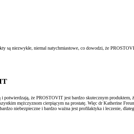
efekty są niezwykłe, niemal natychmiastowe, co dowodzi, że PROST
IT
ą i potwierdzają, że PROSTOVIT jest bardzo skutecznym produktem, że
zystkim mężczyznom cierpiącym na prostatę. Więc dr Katherine Freun
 bardzo niebezpieczne i bardzo ważna jest profilaktyka i leczenie, 