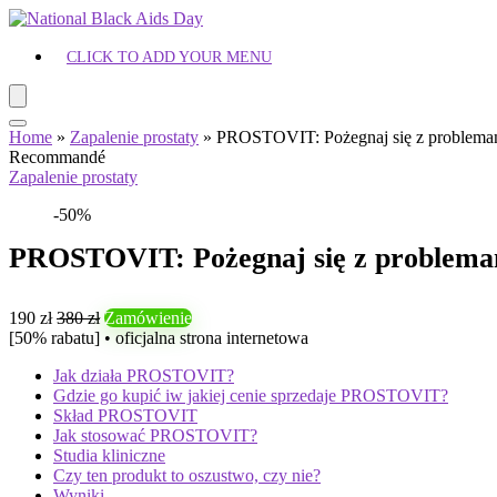
CLICK TO ADD YOUR MENU
Home
»
Zapalenie prostaty
»
PROSTOVIT: Pożegnaj się z problemami
Recommandé
Zapalenie prostaty
-50%
PROSTOVIT: Pożegnaj się z problemam
190 zł
380 zł
Zamówienie
[50% rabatu] • oficjalna strona internetowa
Jak działa PROSTOVIT?
Gdzie go kupić iw jakiej cenie sprzedaje PROSTOVIT?
Skład PROSTOVIT
Jak stosować PROSTOVIT?
Studia kliniczne
Czy ten produkt to oszustwo, czy nie?
Wyniki