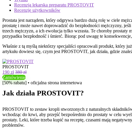
Recenzja lekarska preparatu PROSTOVIT
Recenzje użytkowników
Prostata jest narządem, który odgrywa bardzo dużą rolę w ciele mężc
prostatę i może nawet doprowadzić do bezpłodności mężczyzny, jeśli 
trzech mężczyzn, a ich ewolucja tylko wzrasta. Te choroby prostat
przypadku bezpłodność i śmierć. Biorąc pod uwagę te konsekwencje,
Właśnie z tą myślą niektórzy specjaliści opracowali produkt, który
artykułu dowiesz się, czym jest PROSTOVIT, jak działa, gdzie znaleź
PROSTOVIT
190 zł
380 zł
Zamówienie
[50% rabatu] • oficjalna strona internetowa
Jak działa PROSTOVIT?
PROSTOVIT to zestaw kropli stworzonych z naturalnych składników, k
wchodząc do krwi, aby przejść bezpośrednio do prostaty w celu wy
prostaty. Leki, które trzeba kupić na receptę, czasami mają nega
problemów.