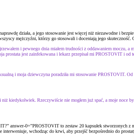
prawdę działa, a jego stosowanie jest więcej niż niezawodne i bezpiec
wszyscy mężczyźni, którzy go stosowali i doceniają jego skuteczność. O
jrzewałem i pewnego dnia miałem trudności z oddawaniem moczu, a mo
oja prostata jest zainfekowana i lekarz przepisał mi PROSTOVIT i od t
seksualną i moja dziewczyna poradziła mi stosowanie PROSTOVIT. Od te
ski niż kiedykolwiek. Rzeczywiście nie mogłem już spać, a moje noc
VIT?” answer-0=”PROSTOVIT to zestaw 20 kapsułek stworzonych z nat
cie interweniuje, wchodząc do krwi, aby przejść bezpośrednio do prost