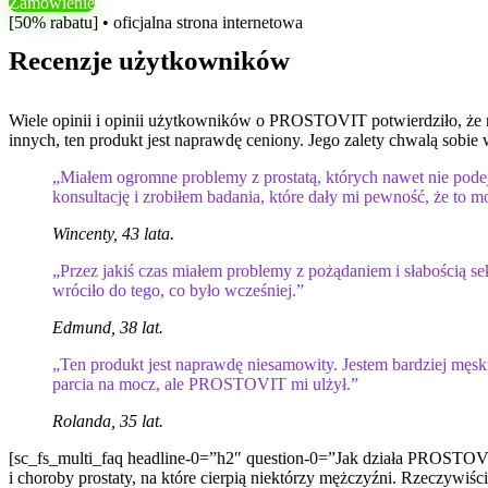
Zamówienie
[50% rabatu] • oficjalna strona internetowa
Recenzje użytkowników
Wiele opinii i opinii użytkowników o PROSTOVIT potwierdziło, że na
innych, ten produkt jest naprawdę ceniony. Jego zalety chwalą sobie 
„Miałem ogromne problemy z prostatą, których nawet nie pode
konsultację i zrobiłem badania, które dały mi pewność, że to m
Wincenty, 43 lata.
„Przez jakiś czas miałem problemy z pożądaniem i słabością 
wróciło do tego, co było wcześniej.”
Edmund, 38 lat.
„Ten produkt jest naprawdę niesamowity. Jestem bardziej mę
parcia na mocz, ale PROSTOVIT mi ulżył.”
Rolanda, 35 lat.
[sc_fs_multi_faq headline-0=”h2″ question-0=”Jak działa PROSTO
i choroby prostaty, na które cierpią niektórzy mężczyźni. Rzeczywiś