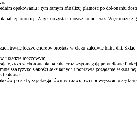
zną;
iednim opakowaniu i tym samym sfinalizuj płatność po dokonaniu dost
tualnej promocji. Aby skorzystać, musisz kupić teraz. Więc możesz 
i trwale leczyć choroby prostaty w ciągu zaledwie kilku dni. Skład 
ry w układzie moczowym;
ejszają ryzyko zachorowania na raka oraz wspomagają prawidłowe fun
zmniejsza ryzyko słabości seksualnych i poprawia pożądanie seksualne;
ki rakowe;
olaków prostaty, zapobiega również rozwojowi i powiększaniu się kom