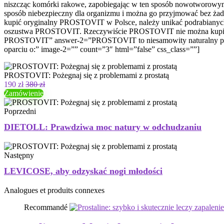
niszcząc komórki rakowe, zapobiegając w ten sposób nowotworowym 
sposób niebezpieczny dla organizmu i można go przyjmować bez ża
kupić oryginalny PROSTOVIT w Polsce, należy unikać podrabianych pr
oszustwa PROSTOVIT. Rzeczywiście PROSTOVIT nie można kupić w ap
PROSTOVIT” answer-2=”PROSTOVIT to niesamowity naturalny produkt,
oparciu o:” image-2=”” count=”3″ html=”false” css_class=””]
PROSTOVIT: Pożegnaj się z problemami z prostatą
190 zł
380 zł
Zamówienie
Poprzedni
DIETOLL: Prawdziwa moc natury w odchudzaniu
Następny
LEVICOSE, aby odzyskać nogi młodości
Analogues et produits connexes
Recommandé