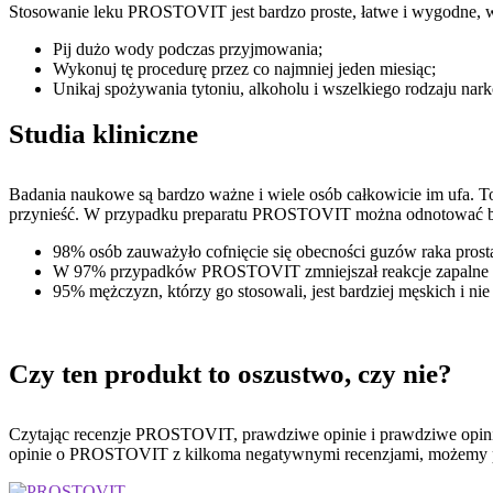
Stosowanie leku PROSTOVIT jest bardzo proste, łatwe i wygodne, wy
Pij dużo wody podczas przyjmowania;
Wykonuj tę procedurę przez co najmniej jeden miesiąc;
Unikaj spożywania tytoniu, alkoholu i wszelkiego rodzaju nar
Studia kliniczne
Badania naukowe są bardzo ważne i wiele osób całkowicie im ufa. To 
przynieść. W przypadku preparatu PROSTOVIT można odnotować b
98% osób zauważyło cofnięcie się obecności guzów raka prosta
W 97% przypadków PROSTOVIT zmniejszał reakcje zapalne i
95% mężczyzn, którzy go stosowali, jest bardziej męskich i nie 
Czy ten produkt to oszustwo, czy nie?
Czytając recenzje PROSTOVIT, prawdziwe opinie i prawdziwe opinie
opinie o PROSTOVIT z kilkoma negatywnymi recenzjami, możemy po