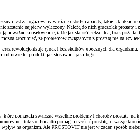
zyzny i jest zaangażowany w różne układy i aparaty, takie jak układ 
nie zostanie najpierw wyleczony. Należą do nich gruczolak prostaty i 
y mają poważne konsekwencje, takie jak słabość seksualna, brak pożą
 można zrozumieć, że problemów związanych z prostatą nie należy le
 już teraz rewolucjonizuje rynek i bez skutków ubocznych dla organiz
ć odpowiedni produkt, jak stosować i jak długo.
tóre pomagają zwalczać wszelkie problemy i choroby prostaty, na któ
eliminowania toksyn. Ponadto pomaga oczyścić prostatę, niszcząc k
tywny wpływ na organizm. Ale PROSTOVIT nie jest w żaden sposób nie