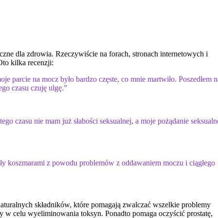
zne dla zdrowia. Rzeczywiście na forach, stronach internetowych i
to kilka recenzji:
je parcie na mocz było bardzo częste, co mnie martwiło. Poszedłem n
ego czasu czuję ulgę.”
go czasu nie mam już słabości seksualnej, a moje pożądanie seksualn
e były koszmarami z powodu problemów z oddawaniem moczu i ciągłego
uralnych składników, które pomagają zwalczać wszelkie problemy
aty w celu wyeliminowania toksyn. Ponadto pomaga oczyścić prostatę,