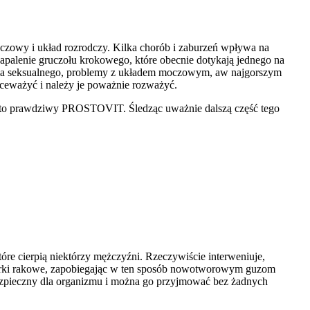
moczowy i układ rozrodczy. Kilka chorób i zaburzeń wpływa na
zapalenie gruczołu krokowego, które obecnie dotykają jednego na
dania seksualnego, problemy z układem moczowym, aw najgorszym
kceważyć i należy je poważnie rozważyć.
mu, to prawdziwy PROSTOVIT. Śledząc uważnie dalszą część tego
re cierpią niektórzy mężczyźni. Rzeczywiście interweniuje,
omórki rakowe, zapobiegając w ten sposób nowotworowym guzom
bezpieczny dla organizmu i można go przyjmować bez żadnych