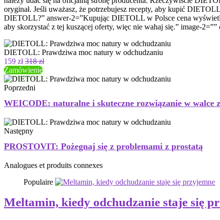
należy udać się na oficjalną stronę producenta. Rzeczywiście DIETO
oryginał. Jeśli uważasz, że potrzebujesz recepty, aby kupić DIETOLL,
DIETOLL?” answer-2=”Kupując DIETOLL w Polsce cena wyświetlana prz
aby skorzystać z tej kuszącej oferty, więc nie wahaj się.” image-2=”
DIETOLL: Prawdziwa moc natury w odchudzaniu
159 zł
318 zł
Zamówienie
Poprzedni
WEICODE: naturalne i skuteczne rozwiązanie w walce z 
Następny
PROSTOVIT: Pożegnaj się z problemami z prostatą
Analogues et produits connexes
Populaire
Meltamin, kiedy odchudzanie staje się p