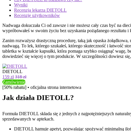
Wyniki
Recenzja lekarza DIETOLL
Recenzje użytkowników
Nadwaga dokuczała Ci od zawsze i nie możesz cały czas być na dieci
wypróbowałeś w swoim życiu bez uzyskania pożądanego rezultatu i kt
Zanim rozważysz drastyczną procedurę, taką jak opaska żołądkow
nadwagą. To lek, którego szukałeś, którego skuteczność i łatwość 
tabletka w kształcie kapsułki, która pomaga szybko osiągnąć wagę, 
dowiedzieć się więcej o tym produkcie. W szczególności dowiesz się, 
DIETOLL
159 zł
318 zł
Zamówienie
[50% rabatu] • oficjalna strona internetowa
Jak działa DIETOLL?
Formuła DIETOLL składa się z jednych z najpotężniejszych natural
sprzedawanych w aptekach.
DIETOLL hamuje apetyt, pozwalając spożywać minimalną ilość 