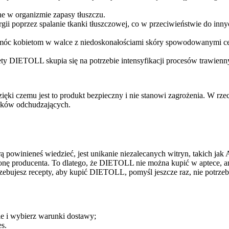
e w organizmie zapasy tłuszczu.
rgii poprzez spalanie tkanki tłuszczowej, co w przeciwieństwie do in
óc kobietom w walce z niedoskonałościami skóry spowodowanymi cel
ty DIETOLL skupia się na potrzebie intensyfikacji procesów trawienn
ęki czemu jest to produkt bezpieczny i nie stanowi zagrożenia. W rzecz
łków odchudzających.
tórą powinieneś wiedzieć, jest unikanie niezalecanych witryn, takic
onę producenta. To dlatego, że DIETOLL nie można kupić w aptece, am
zebujesz recepty, aby kupić DIETOLL, pomyśl jeszcze raz, nie potrzebu
nie i wybierz warunki dostawy;
s.