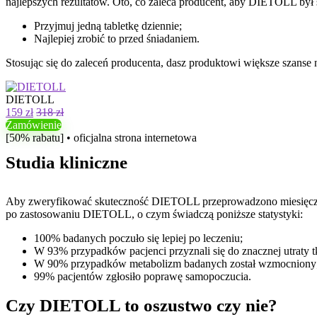
najlepszych rezultatów. Oto, co zaleca producent, aby DIETOLL był 
Przyjmuj jedną tabletkę dziennie;
Najlepiej zrobić to przed śniadaniem.
Stosując się do zaleceń producenta, dasz produktowi większe szanse
DIETOLL
159 zł
318 zł
Zamówienie
[50% rabatu] • oficjalna strona internetowa
Studia kliniczne
Aby zweryfikować skuteczność DIETOLL przeprowadzono miesięczny t
po zastosowaniu DIETOLL, o czym świadczą poniższe statystyki:
100% badanych poczuło się lepiej po leczeniu;
W 93% przypadków pacjenci przyznali się do znacznej utraty t
W 90% przypadków metabolizm badanych został wzmocniony
99% pacjentów zgłosiło poprawę samopoczucia.
Czy DIETOLL to oszustwo czy nie?