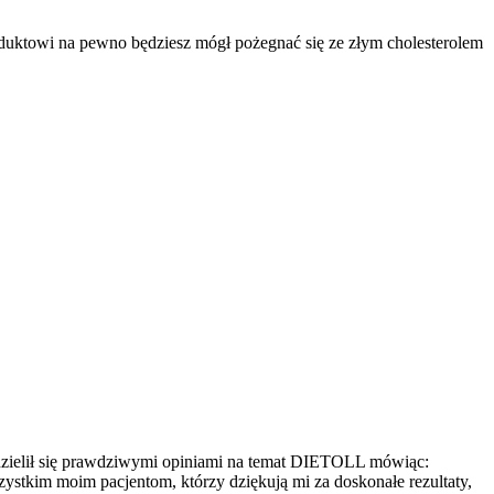
oduktowi na pewno będziesz mógł pożegnać się ze złym cholesterolem
podzielił się prawdziwymi opiniami na temat DIETOLL mówiąc:
stkim moim pacjentom, którzy dziękują mi za doskonałe rezultaty,