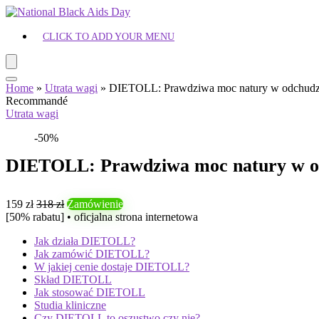
CLICK TO ADD YOUR MENU
Home
»
Utrata wagi
»
DIETOLL: Prawdziwa moc natury w odchudz
Recommandé
Utrata wagi
-50%
DIETOLL: Prawdziwa moc natury w o
159 zł
318 zł
Zamówienie
[50% rabatu] • oficjalna strona internetowa
Jak działa DIETOLL?
Jak zamówić DIETOLL?
W jakiej cenie dostaje DIETOLL?
Skład DIETOLL
Jak stosować DIETOLL
Studia kliniczne
Czy DIETOLL to oszustwo czy nie?