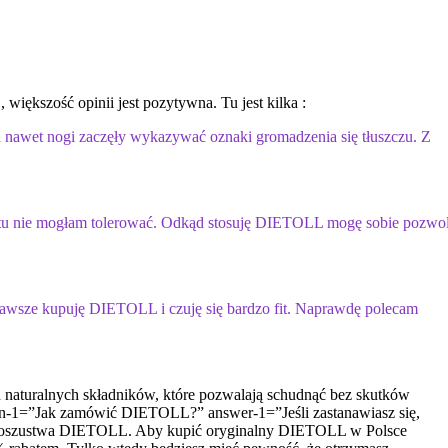
większość opinii jest pozytywna. Tu jest kilka :
, a nawet nogi zaczęły wykazywać oznaki gromadzenia się tłuszczu. Z
ostu nie mogłam tolerować. Odkąd stosuję DIETOLL mogę sobie pozwol
Zawsze kupuję DIETOLL i czuję się bardzo fit. Naprawdę polecam
 naturalnych składników, które pozwalają schudnąć bez skutków
on-1=”Jak zamówić DIETOLL?” answer-1=”Jeśli zastanawiasz się,
eźć oszustwa DIETOLL. Aby kupić oryginalny DIETOLL w Polsce