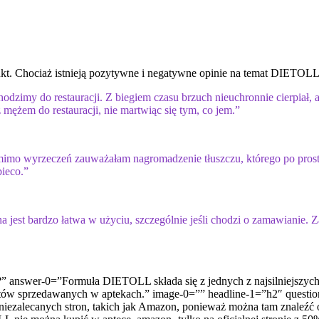
dukt. Chociaż istnieją pozytywne i negatywne opinie na temat DIETOLL, 
 chodzimy do restauracji. Z biegiem czasu brzuch nieuchronnie cierpiał
ężem do restauracji, nie martwiąc się tym, co jem.”
o mimo wyrzeczeń zauważałam nagromadzenie tłuszczu, którego po pr
bieco.”
est bardzo łatwa w użyciu, szczególnie jeśli chodzi o zamawianie. 
” answer-0=”Formuła DIETOLL składa się z jednych z najsilniejszych
któw sprzedawanych w aptekach.” image-0=”” headline-1=”h2″ questi
 niezalecanych stron, takich jak Amazon, ponieważ można tam znal