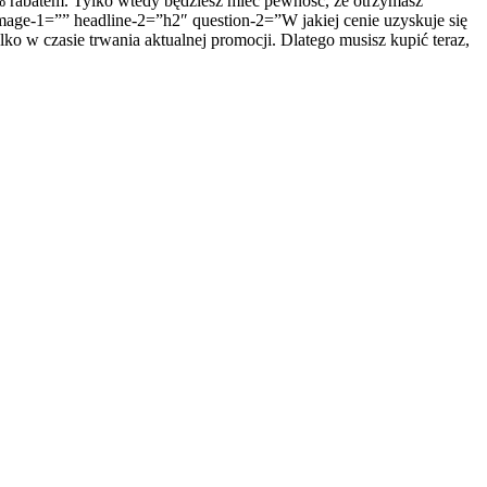
0% rabatem. Tylko wtedy będziesz mieć pewność, że otrzymasz
 image-1=”” headline-2=”h2″ question-2=”W jakiej cenie uzyskuje się
w czasie trwania aktualnej promocji. Dlatego musisz kupić teraz,