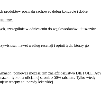
nych produktów pozwala zachować dobrą kondycję i dobre
lulitem.
ych, szczególnie w odniesieniu do węglowodanów i tłuszczów.
ywistości, nawet według recenzji i opinii tych, którzy go
h jak Amazon, ponieważ możesz tam znaleźć oszustwo DIETOLL. Aby
azon- tylko na oficjalnej stronie z 50% rabatem. Tylko wtedy
jesz recepty ani porady lekarskiej.