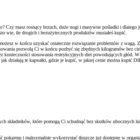
e? Czy masz rosnący brzuch, duże nogi i masywne pośladki i dlatego j
o wie, ile drogich i bezużytecznych produktów musiałeś kupić.
a, możesz w końcu uzyskać ostateczne rozwiązanie problemów z wag
stosowania pozwolą Ci w końcu pozbyć się zbędnych kilogramów bez cie
bez konieczności stosowania restrykcyjnych diet powodujących głód. 
jak działają te kapsułki, gdzie je kupić, w jakiej cenie można kupić 
nych składników, które pomogą Ci schudnąć bez skutków ubocznych l
pokarmu i maksymalnie wykorzystać tłuszcze już dostępne w organizmi