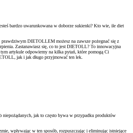
esteś bardzo uwarunkowana w doborze sukienki? Kto wie, ile diet
ą. Z prawdziwym DIETOLLEM możesz na zawsze pożegnać się z
rpienia. Zastanawiasz się, co to jest DIETOLL? To innowacyjna
W tym artykule odpowiemy na kilka pytań, które pomogą Ci
DIETOLL, jak i jak długo przyjmować ten lek.
ub niepożądanych, jak to często bywa w przypadku produktów
e, wpływając w ten sposób, rozpuszczając i eliminując istniejące