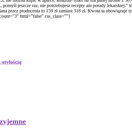
LL nie można kupić w aptece, amazon- tylko na oficjalnej stronie z 5
 pomyśl jeszcze raz, nie potrzebujesz recepty ani porady lekarskiej.”
ez producenta to 159 zł zamiast 318 zł. Kwota ta obowiązuje tylko 
” count=”3″ html=”false” css_class=””]
otyłością
rzyjemne