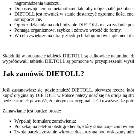
nagromadzenia tłuszczu.
Dopasowuje tempo metabolizmu tak, aby mógł spalić już obecn
DIETOLL jest również w stanie dostarczyć ogromne ilości ene
samopoczucie.
Oprócz działania na odchudzanie DIETOLL ma za zadanie pom
Pomaga organizmowi szybko i zdrowo wrócić do formy.
W celu zwiększenia utraty zbędnych kilogramów suplement die
Składniki w preparacie tabletek DIETOLL są całkowicie naturalne, dzi
wypróbowali, tabletki DIETOLL są pomocne w przyspieszeniu wysi
Jak zamówić DIETOLL?
Jeśli zastanawiasz się, gdzie znaleźć DIETOLL, pierwszą rzeczą, k
kupić oryginalny DIETOLL w Polsce należy udać się na oficjalną str
będziesz mieć pewność, że otrzymasz oryginał. Jeśli uważasz, że potr
Zamawianie jest bardzo proste:
Wypełnij formularz zamówienia;
Poczekaj na telefon obsługi klienta, który sfinalizuje zamówie
Twoja paczka zostanie wkrótce dostarczona pod wskazany adre