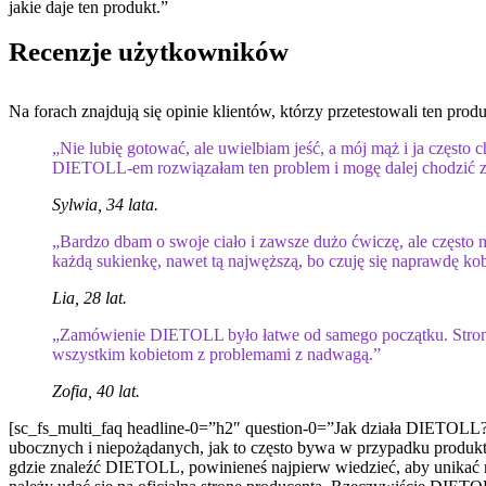
jakie daje ten produkt.”
Recenzje użytkowników
Na forach znajdują się opinie klientów, którzy przetestowali ten pro
„Nie lubię gotować, ale uwielbiam jeść, a mój mąż i ja często
DIETOLL-em rozwiązałam ten problem i mogę dalej chodzić z m
Sylwia, 34 lata.
„Bardzo dbam o swoje ciało i zawsze dużo ćwiczę, ale częst
każdą sukienkę, nawet tą najwęższą, bo czuję się naprawdę ko
Lia, 28 lat.
„Zamówienie DIETOLL było łatwe od samego początku. Strona j
wszystkim kobietom z problemami z nadwagą.”
Zofia, 40 lat.
[sc_fs_multi_faq headline-0=”h2″ question-0=”Jak działa DIETOLL?
ubocznych i niepożądanych, jak to często bywa w przypadku produ
gdzie znaleźć DIETOLL, powinieneś najpierw wiedzieć, aby unikać