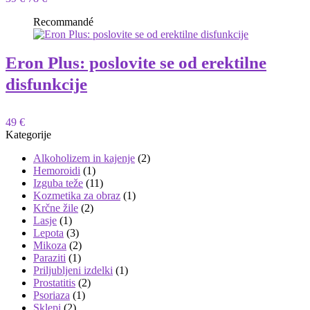
Recommandé
Eron Plus: poslovite se od erektilne
disfunkcije
49 €
Kategorije
Alkoholizem in kajenje
(2)
Hemoroidi
(1)
Izguba teže
(11)
Kozmetika za obraz
(1)
Krčne žile
(2)
Lasje
(1)
Lepota
(3)
Mikoza
(2)
Paraziti
(1)
Priljubljeni izdelki
(1)
Prostatitis
(2)
Psoriaza
(1)
Sklepi
(2)