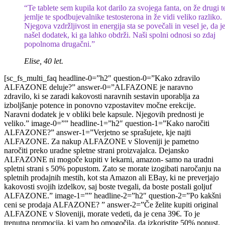
“Te tablete sem kupila kot darilo za svojega fanta, on že drugi 
jemlje te spodbujevalnike testosterona in že vidi veliko razliko.
Njegova vzdržljivost in energija sta se povečali in vesel je, da j
našel dodatek, ki ga lahko obdrži. Naši spolni odnosi so zdaj
popolnoma drugačni.”
Elise, 40 let.
[sc_fs_multi_faq headline-0=”h2″ question-0=”Kako zdravilo
ALFAZONE deluje?” answer-0=”ALFAZONE je naravno
zdravilo, ki se zaradi kakovosti naravnih sestavin uporablja za
izboljšanje potence in ponovno vzpostavitev močne erekcije.
Naravni dodatek je v obliki bele kapsule. Njegovih prednosti je
veliko.” image-0=”” headline-1=”h2″ question-1=”Kako naročiti
ALFAZONE?” answer-1=”Verjetno se sprašujete, kje najti
ALFAZONE. Za nakup ALFAZONE v Sloveniji je pametno
naročiti preko uradne spletne strani proizvajalca. Dejansko
ALFAZONE ni mogoče kupiti v lekarni, amazon- samo na uradni
spletni strani s 50% popustom. Zato se morate izogibati naročanju na
spletnih prodajnih mestih, kot sta Amazon ali EBay, ki ne preverjajo
kakovosti svojih izdelkov, saj boste tvegali, da boste postali goljuf
ALFAZONE.” image-1=”” headline-2=”h2″ question-2=”Po kakšni
ceni se prodaja ALFAZONE? ” answer-2=”Če želite kupiti original
ALFAZONE v Sloveniji, morate vedeti, da je cena 39€. To je
trenutna promocija, ki vam bo omogočila, da izkoristite 50% popust.