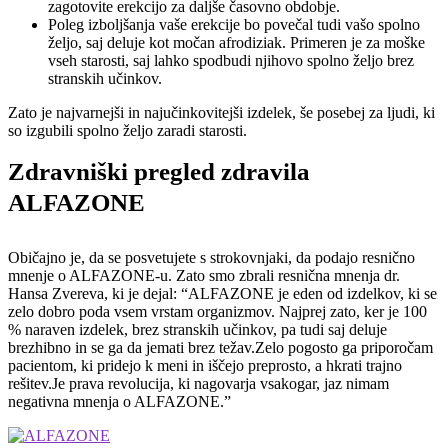
zagotovite erekcijo za daljše časovno obdobje.
Poleg izboljšanja vaše erekcije bo povečal tudi vašo spolno
željo, saj deluje kot močan afrodiziak. Primeren je za moške
vseh starosti, saj lahko spodbudi njihovo spolno željo brez
stranskih učinkov.
Zato je najvarnejši in najučinkovitejši izdelek, še posebej za ljudi, ki
so izgubili spolno željo zaradi starosti.
Zdravniški pregled zdravila
ALFAZONE
Običajno je, da se posvetujete s strokovnjaki, da podajo resnično
mnenje o ALFAZONE-u. Zato smo zbrali resnična mnenja dr.
Hansa Zvereva, ki je dejal: “ALFAZONE je eden od izdelkov, ki se
zelo dobro poda vsem vrstam organizmov. Najprej zato, ker je 100
% naraven izdelek, brez stranskih učinkov, pa tudi saj deluje
brezhibno in se ga da jemati brez težav.Zelo pogosto ga priporočam
pacientom, ki pridejo k meni in iščejo preprosto, a hkrati trajno
rešitev.Je prava revolucija, ki nagovarja vsakogar, jaz nimam
negativna mnenja o ALFAZONE.”