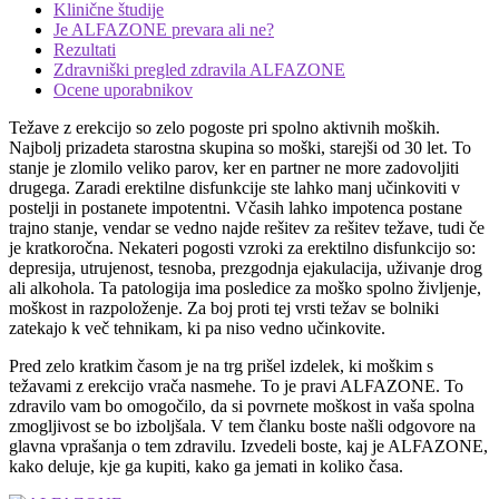
Klinične študije
Je ALFAZONE prevara ali ne?
Rezultati
Zdravniški pregled zdravila ALFAZONE
Ocene uporabnikov
Težave z erekcijo so zelo pogoste pri spolno aktivnih moških.
Najbolj prizadeta starostna skupina so moški, starejši od 30 let. To
stanje je zlomilo veliko parov, ker en partner ne more zadovoljiti
drugega. Zaradi erektilne disfunkcije ste lahko manj učinkoviti v
postelji in postanete impotentni. Včasih lahko impotenca postane
trajno stanje, vendar se vedno najde rešitev za rešitev težave, tudi če
je kratkoročna. Nekateri pogosti vzroki za erektilno disfunkcijo so:
depresija, utrujenost, tesnoba, prezgodnja ejakulacija, uživanje drog
ali alkohola. Ta patologija ima posledice za moško spolno življenje,
moškost in razpoloženje. Za boj proti tej vrsti težav se bolniki
zatekajo k več tehnikam, ki pa niso vedno učinkovite.
Pred zelo kratkim časom je na trg prišel izdelek, ki moškim s
težavami z erekcijo vrača nasmehe. To je pravi ALFAZONE. To
zdravilo vam bo omogočilo, da si povrnete moškost in vaša spolna
zmogljivost se bo izboljšala. V tem članku boste našli odgovore na
glavna vprašanja o tem zdravilu. Izvedeli boste, kaj je ALFAZONE,
kako deluje, kje ga kupiti, kako ga jemati in koliko časa.