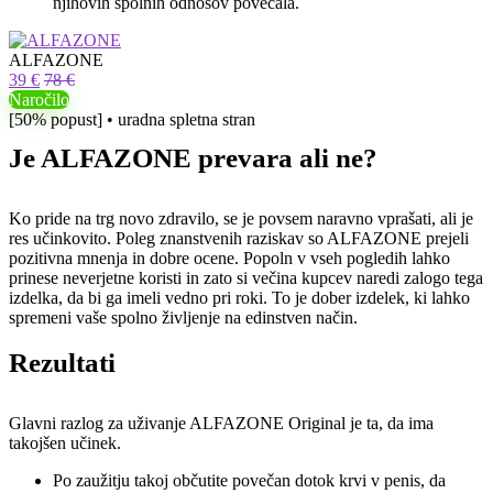
njihovih spolnih odnosov povečala.
ALFAZONE
39 €
78 €
Naročilo
[50% popust] • uradna spletna stran
Je ALFAZONE prevara ali ne?
Ko pride na trg novo zdravilo, se je povsem naravno vprašati, ali je
res učinkovito. Poleg znanstvenih raziskav so ALFAZONE prejeli
pozitivna mnenja in dobre ocene. Popoln v vseh pogledih lahko
prinese neverjetne koristi in zato si večina kupcev naredi zalogo tega
izdelka, da bi ga imeli vedno pri roki. To je dober izdelek, ki lahko
spremeni vaše spolno življenje na edinstven način.
Rezultati
Glavni razlog za uživanje ALFAZONE Original je ta, da ima
takojšen učinek.
Po zaužitju takoj občutite povečan dotok krvi v penis, da