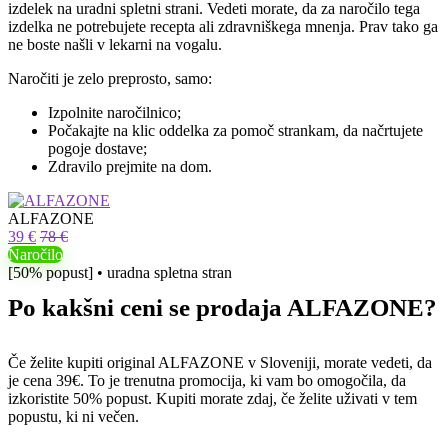
izdelek na uradni spletni strani. Vedeti morate, da za naročilo tega
izdelka ne potrebujete recepta ali zdravniškega mnenja. Prav tako ga
ne boste našli v lekarni na vogalu.
Naročiti je zelo preprosto, samo:
Izpolnite naročilnico;
Počakajte na klic oddelka za pomoč strankam, da načrtujete
pogoje dostave;
Zdravilo prejmite na dom.
ALFAZONE
39 €
78 €
Naročilo
[50% popust] • uradna spletna stran
Po kakšni ceni se prodaja ALFAZONE?
Če želite kupiti original ALFAZONE v Sloveniji, morate vedeti, da
je cena 39€. To je trenutna promocija, ki vam bo omogočila, da
izkoristite 50% popust. Kupiti morate zdaj, če želite uživati ​​v tem
popustu, ki ni večen.