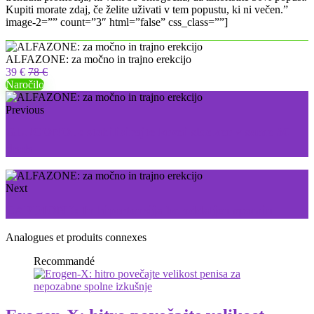
Kupiti morate zdaj, če želite uživati ​​v tem popustu, ki ni večen.”
image-2=”” count=”3″ html=”false” css_class=””]
ALFAZONE: za močno in trajno erekcijo
39 €
78 €
Naročilo
Previous
GLUCONOL: stabilizirajte krvni sladkor v samo 30
dneh
Next
CARDIONE: In hipertenzija bo oddaljen spomin
Analogues et produits connexes
Recommandé