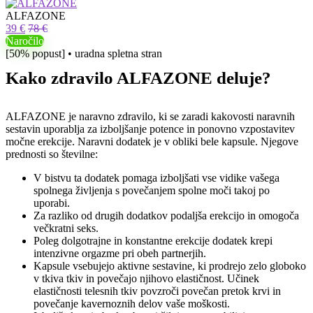
ALFAZONE
39 €
78 €
Naročilo
[50% popust] • uradna spletna stran
Kako zdravilo ALFAZONE deluje?
ALFAZONE je naravno zdravilo, ki se zaradi kakovosti naravnih
sestavin uporablja za izboljšanje potence in ponovno vzpostavitev
močne erekcije. Naravni dodatek je v obliki bele kapsule. Njegove
prednosti so številne:
V bistvu ta dodatek pomaga izboljšati vse vidike vašega
spolnega življenja s povečanjem spolne moči takoj po
uporabi.
Za razliko od drugih dodatkov podaljša erekcijo in omogoča
večkratni seks.
Poleg dolgotrajne in konstantne erekcije dodatek krepi
intenzivne orgazme pri obeh partnerjih.
Kapsule vsebujejo aktivne sestavine, ki prodrejo zelo globoko
v tkiva tkiv in povečajo njihovo elastičnost. Učinek
elastičnosti telesnih tkiv povzroči povečan pretok krvi in ​​
povečanje kavernoznih delov vaše moškosti.