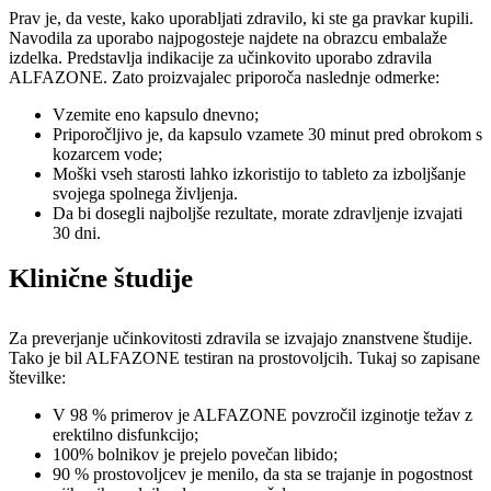
Prav je, da veste, kako uporabljati zdravilo, ki ste ga pravkar kupili.
Navodila za uporabo najpogosteje najdete na obrazcu embalaže
izdelka. Predstavlja indikacije za učinkovito uporabo zdravila
ALFAZONE. Zato proizvajalec priporoča naslednje odmerke:
Vzemite eno kapsulo dnevno;
Priporočljivo je, da kapsulo vzamete 30 minut pred obrokom s
kozarcem vode;
Moški vseh starosti lahko izkoristijo to tableto za izboljšanje
svojega spolnega življenja.
Da bi dosegli najboljše rezultate, morate zdravljenje izvajati
30 dni.
Klinične študije
Za preverjanje učinkovitosti zdravila se izvajajo znanstvene študije.
Tako je bil ALFAZONE testiran na prostovoljcih. Tukaj so zapisane
številke:
V 98 % primerov je ALFAZONE povzročil izginotje težav z
erektilno disfunkcijo;
100% bolnikov je prejelo povečan libido;
90 % prostovoljcev je menilo, da sta se trajanje in pogostnost