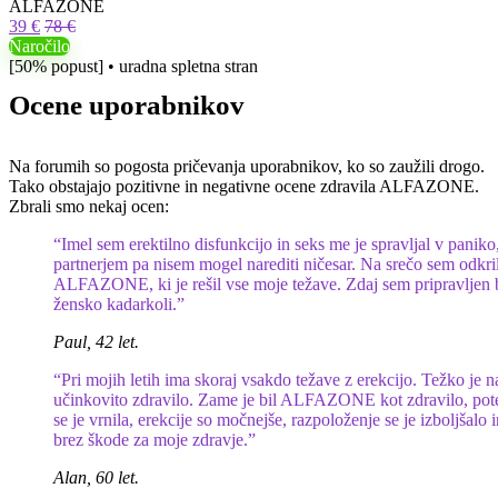
ALFAZONE
39 €
78 €
Naročilo
[50% popust] • uradna spletna stran
Ocene uporabnikov
Na forumih so pogosta pričevanja uporabnikov, ko so zaužili drogo.
Tako obstajajo pozitivne in negativne ocene zdravila ALFAZONE.
Zbrali smo nekaj ocen:
“Imel sem erektilno disfunkcijo in seks me je spravljal v paniko,
partnerjem pa nisem mogel narediti ničesar. Na srečo sem odkri
ALFAZONE, ki je rešil vse moje težave. Zdaj sem pripravljen b
žensko kadarkoli.”
Paul, 42 let.
“Pri mojih letih ima skoraj vsakdo težave z erekcijo. Težko je na
učinkovito zdravilo. Zame je bil ALFAZONE kot zdravilo, pot
se je vrnila, erekcije so močnejše, razpoloženje se je izboljšalo 
brez škode za moje zdravje.”
Alan, 60 let.