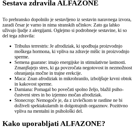
Sestava zdravila ALFAZONE
To prehransko dopolnilo je sestavljeno iz sestavin naravnega izvora,
zaradi česar je varno in nima stranskih učinkov. Zato ga lahko
uživajo ljudje z alergijami. Oglejmo si podrobneje sestavine, ki so
del tega zdravila:
Tribulus terrestris: Je afrodiziak, ki spodbuja proizvodnjo
moškega hormona, ki vpliva na zdravje mišic in proizvodnjo
sperme.
Semena guarane: imajo energijske in stimulativne lastnosti.
Zmanjšujejo stres, ki ga povzročata negotovost in nezmožnost
ohranjanja močne in trajne erekcije.
Maca: Znan afrodiziak in mikrohranilo, izboljšuje krvni obtok
in kakovost sperme.
Damiana: Pomagal bo povečati spolno željo, blažil psiho-
čustveni stres in bo izjemno močan afrodiziak.
Stonecrop: Nemogoče je, da z izvlečkom te rastline ne bi
doživeli spektakularnih in dolgotrajnih orgazmov. Pozitivno
vpliva na mentalni in psihološki del.
Kako uporabljati ALFAZONE?