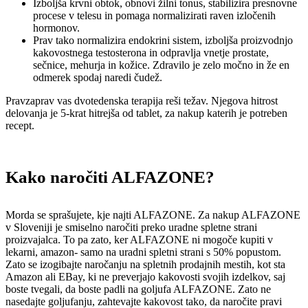
Izboljša krvni obtok, obnovi žilni tonus, stabilizira presnovne
procese v telesu in pomaga normalizirati raven izločenih
hormonov.
Prav tako normalizira endokrini sistem, izboljša proizvodnjo
kakovostnega testosterona in odpravlja vnetje prostate,
sečnice, mehurja in kožice. Zdravilo je zelo močno in že en
odmerek spodaj naredi čudež.
Pravzaprav vas dvotedenska terapija reši težav. Njegova hitrost
delovanja je 5-krat hitrejša od tablet, za nakup katerih je potreben
recept.
Kako naročiti ALFAZONE?
Morda se sprašujete, kje najti ALFAZONE. Za nakup ALFAZONE
v Sloveniji je smiselno naročiti preko uradne spletne strani
proizvajalca. To pa zato, ker ALFAZONE ni mogoče kupiti v
lekarni, amazon- samo na uradni spletni strani s 50% popustom.
Zato se izogibajte naročanju na spletnih prodajnih mestih, kot sta
Amazon ali EBay, ki ne preverjajo kakovosti svojih izdelkov, saj
boste tvegali, da boste padli na goljufa ALFAZONE. Zato ne
nasedajte goljufanju, zahtevajte kakovost tako, da naročite pravi