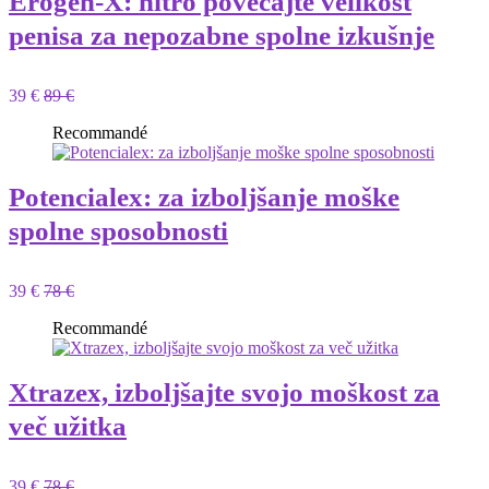
Erogen-X: hitro povečajte velikost
penisa za nepozabne spolne izkušnje
39 €
89 €
Recommandé
Potencialex: za izboljšanje moške
spolne sposobnosti
39 €
78 €
Recommandé
Xtrazex, izboljšajte svojo moškost za
več užitka
39 €
78 €