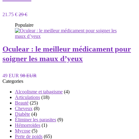
21.75 €
29 €
Populaire
Oculear : le meilleur médicament pour
soigner les maux d’yeux
49 EUR
98 EUR
Categories
Alcoolisme et tabagisme
(4)
Articulations
(18)
Beauté
(25)
Cheveux
(8)
Diabète
(4)
Éliminer les parasites
(9)
Hémorroïdes
(1)
Mycose
(5)
Perte de poids
(65)