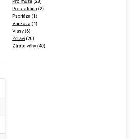
Pro muže
(28)
Prostatitida
(2)
Psoriáza
(1)
Varikóza
(4)
Vlasy
(6)
Zdraví
(20)
Ztráta váhy
(40)