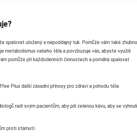
uje?
ůže spalovat uložený a nepoddajný tuk. Pomůže vám také zhubn
uje metabolismus vašeho těla a povzbuzuje vás, abyste využili
ie vám pomůže při každodenních činnostech a pomáhá spalovat
ee Plus další zásadní přínosy pro zdraví a pohodu těla:
iologů radí svým pacientům, aby pili zelenou kávu, aby se vyhnuli
ům proti stárnutí.