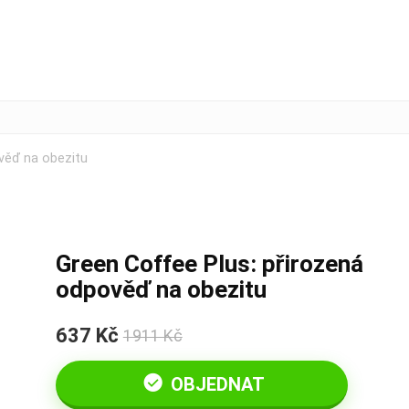
věď na obezitu
Green Coffee Plus: přirozená
odpověď na obezitu
637 Kč
1911 Kč
OBJEDNAT