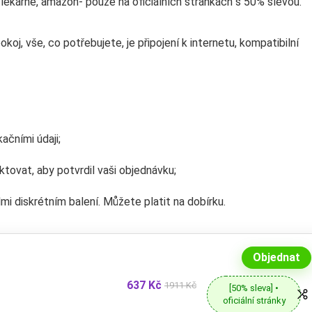
 lékárně, amazon- pouze na oficiálních stránkách s 50% slevou.
koj, vše, co potřebujete, je připojení k internetu, kompatibilní
ačními údaji;
tovat, aby potvrdil vaši objednávku;
i diskrétním balení. Můžete platit na dobírku.
Objednat
637 Kč
1911 Kč
[50% sleva] •
oficiální stránky