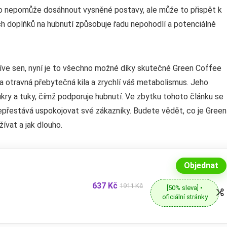
e to nepomůže dosáhnout vysněné postavy, ale může to přispět k
h doplňků na hubnutí způsobuje řadu nepohodlí a potenciálně
dříve sen, nyní je to všechno možné díky skutečné Green Coffee
a otravná přebytečná kila a zrychlí váš metabolismus. Jeho
kry a tuky, čímž podporuje hubnutí. Ve zbytku tohoto článku se
epřestává uspokojovat své zákazníky. Budete vědět, co je Green
žívat a jak dlouho.
Objednat
637 Kč
1911 Kč
[50% sleva] •
oficiální stránky