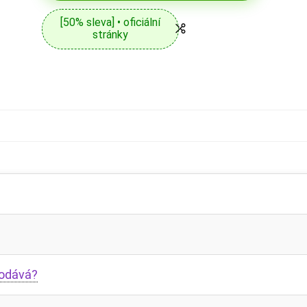
[50% sleva] • oficiální
stránky
rodává?