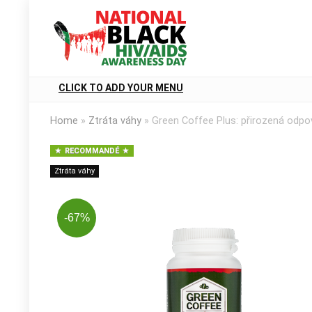
CLICK TO ADD YOUR MENU
Home
»
Ztráta váhy
»
Green Coffee Plus: přirozená odpo
RECOMMANDÉ
Ztráta váhy
-67%