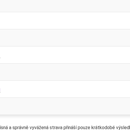
?
s
řísná a správně vyvážená strava přináší pouze krátkodobé výsled