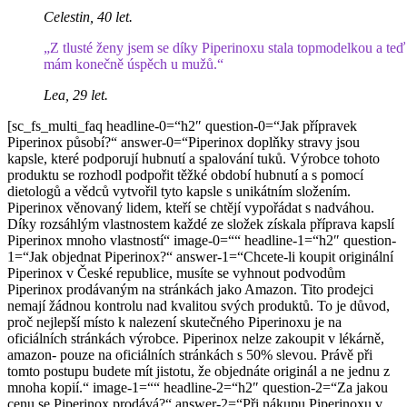
Celestin, 40 let.
„Z tlusté ženy jsem se díky Piperinoxu stala topmodelkou a teď
mám konečně úspěch u mužů.“
Lea, 29 let.
[sc_fs_multi_faq headline-0=“h2″ question-0=“Jak přípravek
Piperinox působí?“ answer-0=“Piperinox doplňky stravy jsou
kapsle, které podporují hubnutí a spalování tuků. Výrobce tohoto
produktu se rozhodl podpořit těžké období hubnutí a s pomocí
dietologů a vědců vytvořil tyto kapsle s unikátním složením.
Piperinox věnovaný lidem, kteří se chtějí vypořádat s nadváhou.
Díky rozsáhlým vlastnostem každé ze složek získala příprava kapslí
Piperinox mnoho vlastností“ image-0=““ headline-1=“h2″ question-
1=“Jak objednat Piperinox?“ answer-1=“Chcete-li koupit originální
Piperinox v České republice, musíte se vyhnout podvodům
Piperinox prodávaným na stránkách jako Amazon. Tito prodejci
nemají žádnou kontrolu nad kvalitou svých produktů. To je důvod,
proč nejlepší místo k nalezení skutečného Piperinoxu je na
oficiálních stránkách výrobce. Piperinox nelze zakoupit v lékárně,
amazon- pouze na oficiálních stránkách s 50% slevou. Právě při
tomto postupu budete mít jistotu, že objednáte originál a ne jednu z
mnoha kopií.“ image-1=““ headline-2=“h2″ question-2=“Za jakou
cenu se Piperinox prodává?“ answer-2=“Při nákupu Piperinoxu v