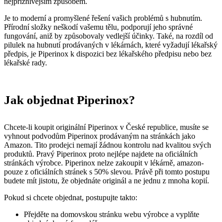
nejpříznivějším způsobem.
Je to moderní a promyšlené řešení vašich problémů s hubnutím.
Přírodní složky neškodí vašemu tělu, podporují jeho správné
fungování, aniž by způsobovaly vedlejší účinky. Také, na rozdíl od
pilulek na hubnutí prodávaných v lékárnách, které vyžadují lékařský
předpis, je Piperinox k dispozici bez lékařského předpisu nebo bez
lékařské rady.
Jak objednat Piperinox?
Chcete-li koupit originální Piperinox v České republice, musíte se
vyhnout podvodům Piperinox prodávaným na stránkách jako
Amazon. Tito prodejci nemají žádnou kontrolu nad kvalitou svých
produktů. Pravý Piperinox proto nejlépe najdete na oficiálních
stránkách výrobce. Piperinox nelze zakoupit v lékárně, amazon-
pouze z oficiálních stránek s 50% slevou. Právě při tomto postupu
budete mít jistotu, že objednáte originál a ne jednu z mnoha kopií.
Pokud si chcete objednat, postupujte takto:
Přejděte na domovskou stránku webu výrobce a vyplňte