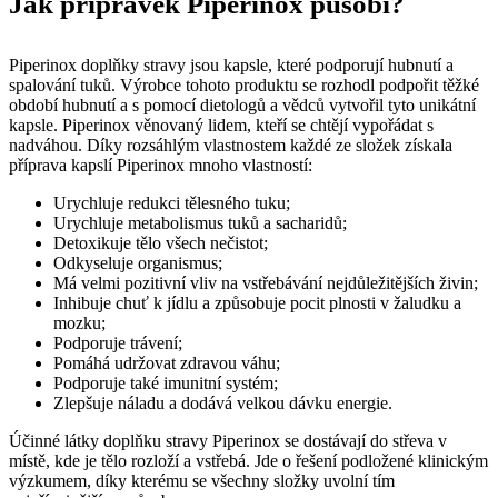
Jak přípravek Piperinox působí?
Piperinox doplňky stravy jsou kapsle, které podporují hubnutí a
spalování tuků. Výrobce tohoto produktu se rozhodl podpořit těžké
období hubnutí a s pomocí dietologů a vědců vytvořil tyto unikátní
kapsle. Piperinox věnovaný lidem, kteří se chtějí vypořádat s
nadváhou. Díky rozsáhlým vlastnostem každé ze složek získala
příprava kapslí Piperinox mnoho vlastností:
Urychluje redukci tělesného tuku;
Urychluje metabolismus tuků a sacharidů;
Detoxikuje tělo všech nečistot;
Odkyseluje organismus;
Má velmi pozitivní vliv na vstřebávání nejdůležitějších živin;
Inhibuje chuť k jídlu a způsobuje pocit plnosti v žaludku a
mozku;
Podporuje trávení;
Pomáhá udržovat zdravou váhu;
Podporuje také imunitní systém;
Zlepšuje náladu a dodává velkou dávku energie.
Účinné látky doplňku stravy Piperinox se dostávají do střeva v
místě, kde je tělo rozloží a vstřebá. Jde o řešení podložené klinickým
výzkumem, díky kterému se všechny složky uvolní tím