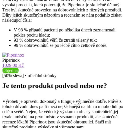
vysoká procenta, která potvrzují, že Piperinox je skutečně účinný.
Test byl skutečně proveden na dobrovolnících z různých prostředí.
Díky jejich skutečným názorům a recenzím se nám podařilo získat
následující čísla:
V 98 % případů pacienti po několika dnech zaznamenali
pokles pocitu hladu;
93 % dobrovolníků věří, že ztratili tělesný tuk;
99 % dobrovolníků se po léčbě cítilo celkově dobře.
Piperinox
1029.00 Kč
Objednat
[50% sleva] • oficiální stránky
Je tento produkt podvod nebo ne?
Výrobek je opravdu dokonalý a funguje výjimečně dobře. Právě z
tohoto důvodu dnes patří mezi nejžádanější na trhu a mnoho lidí po
celém světě. Nejen, že vědecký výzkum a ohlasy spotřebitelů jej
trvale umisťují na první místo v seznamu produktů, ale skutečné
recenze lékařů Piperinox jsou skutečně ohromující. Stačí mít
skutečný produkt a výsledky si všimnete sami.