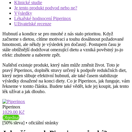
Klinické studie
Je tento produkt podvod nebo ne?
Výsledky
Lékařské hodnocení Piperinox
Uživatelské recenze
Hubnutí a kondice se pro mnohé z nás stalo prioritou. Když
začneme s dietou, cítíme motivaci a touhu dosáhnout požadované
hmotnosti, ale někdy je výsledek jen dočasný. Postupem času je
stále obtížnější dodržovat omezující dietu a vzniká pověstný jo-jo
efekt: zhubnete a naberete zpět.
Naštěstí existuje produkt, který nám může změnit život. Toto je
pravý Piperinox, doplněk stravy určený k podpoře redukčních diet,
který nejen slibuje efektivní hubnutí, ale také časem stabilizuje
výsledky dosažené na konci diety. Co je Piperinox, jak funguje, vám
řekneme v tomto článku. Budete také vědět, kde jej koupit, jak tento
lék užívat a jak dlouho.
Piperinox
1029.00 Kč
Objednat
[50% sleva] • oficiální stránky