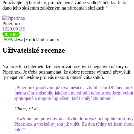
Používejte jej bez obav, protože nemá žádné vedlejší účinky. Je to
dáno jeho složením založeným na přírodních složkách.“
Piperinox
1029.00 Kč
Objednat
[50% sleva] • oficiální stránky
Uživatelské recenze
Na fórech na internetu lze pozorovat pozitivní i negativní názory na
Piperinox. Je třeba poznamenat, že dobré recenze výrazně převyšují
ty negativní. Máme pro vás několik ohlasů zákazníků.
„Piperinox používám již dva měsíce a zhubl jsem 18 liber, aniž 
mému tělu způsobilo jakékoli nepohodlí nebo stres. Jsem velmi
spokojená a doporučuji všem, kteří chtějí zhubnout.“
Chloe, 34 let.
„Každodenní pohybovou aktivitu doprovázím doplňkem stravy
Piperinox a výsledky jsou již vidět. Za dva týdny už jsem shodi
kilo.“