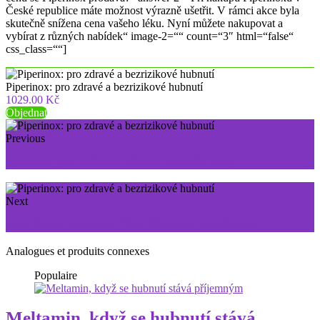
České republice máte možnost výrazně ušetřit. V rámci akce byla
skutečně snížena cena vašeho léku. Nyní můžete nakupovat a
vybírat z různých nabídek“ image-2=““ count=“3″ html=“false“
css_class=““]
Piperinox: pro zdravé a bezrizikové hubnutí
1029.00 Kč
Objednat
Previous
Locerin: pro krásné, zdravé a lesklé vlasy
Next
Fast Burn Extreme: The Ultimate Fat Burner
Analogues et produits connexes
Populaire
Meltamin, když se hubnutí stává