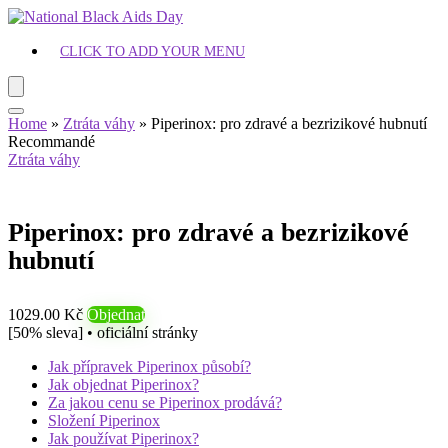
CLICK TO ADD YOUR MENU
Home
»
Ztráta váhy
»
Piperinox: pro zdravé a bezrizikové hubnutí
Recommandé
Ztráta váhy
Piperinox: pro zdravé a bezrizikové
hubnutí
1029.00 Kč
Objednat
[50% sleva] • oficiální stránky
Jak přípravek Piperinox působí?
Jak objednat Piperinox?
Za jakou cenu se Piperinox prodává?
Složení Piperinox
Jak používat Piperinox?