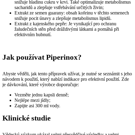
snižuje hladinu cukru v krvi. Také optimalizuje metabolismus
sacharidů a zlepšuje vstřebávání určitých živin;
Extrakt ze semen guarany: obsah kofeinu v těchto semenech
snižuje pocit únavy a zlepšuje metabolismus lipidů.
Extrakt z kajenského pepře: Je vynikající pro ochranu
žaludečních stěn před dráždivými látkami a pomáhá při
efektivním hubnutí.
Jak používat Piperinox?
Abyste věděli, jak tento přípravek užívat, je nutné se seznámit s jeho
návodem k použití, který nabízí indikace pro efektivní použití. Zde
je dávkování, které výrobce doporučuje:
Vezměte jednu kapsli denně;
Nejlépe mezi jídly;
Zapijte asi 300 ml vody.
Klinické studie
Vědecký výzkum ukázal velmi přesvědčivé výsledky a velmi