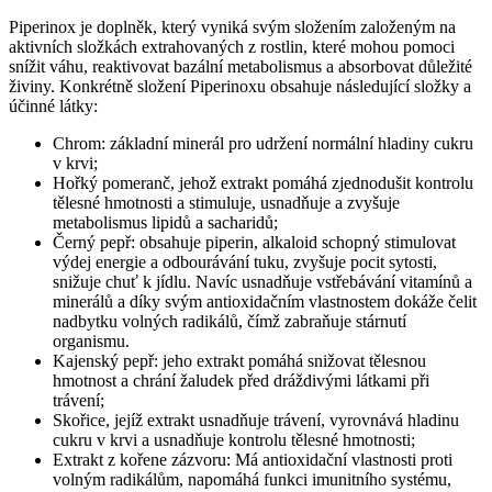
Piperinox je doplněk, který vyniká svým složením založeným na
aktivních složkách extrahovaných z rostlin, které mohou pomoci
snížit váhu, reaktivovat bazální metabolismus a absorbovat důležité
živiny. Konkrétně složení Piperinoxu obsahuje následující složky a
účinné látky:
Chrom: základní minerál pro udržení normální hladiny cukru
v krvi;
Hořký pomeranč, jehož extrakt pomáhá zjednodušit kontrolu
tělesné hmotnosti a stimuluje, usnadňuje a zvyšuje
metabolismus lipidů a sacharidů;
Černý pepř: obsahuje piperin, alkaloid schopný stimulovat
výdej energie a odbourávání tuku, zvyšuje pocit sytosti,
snižuje chuť k jídlu. Navíc usnadňuje vstřebávání vitamínů a
minerálů a díky svým antioxidačním vlastnostem dokáže čelit
nadbytku volných radikálů, čímž zabraňuje stárnutí
organismu.
Kajenský pepř: jeho extrakt pomáhá snižovat tělesnou
hmotnost a chrání žaludek před dráždivými látkami při
trávení;
Skořice, jejíž extrakt usnadňuje trávení, vyrovnává hladinu
cukru v krvi a usnadňuje kontrolu tělesné hmotnosti;
Extrakt z kořene zázvoru: Má antioxidační vlastnosti proti
volným radikálům, napomáhá funkci imunitního systému,