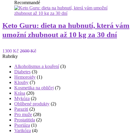
Recommandé
Keto Guru: dieta na hubnutí, která vám
umožní zhubnout až 10 kg za 30 dní
1300 Kč
2600 Kč
Rubriky
Alkoholismus a kouření
(3)
Diabetes
(3)
Hemoroidy
(1)
Klouby
(7)
Kosmetika na obličej
(7)
Krása
(20)
Mykóza
(2)
Oblíbené produkty
(2)
Paraziti
(2)
Pro muže
(28)
Prostatitida
(2)
Psoriáza
(1)
Varikóza
(4)