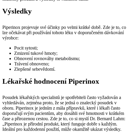
Výsledky
Piperinox projevuje své účinky po velmi krátké době. Zde je to, co
lze očekávat při používání tohoto léku v doporučeném dávkování
výrobce:
Pocit sytosti;
Zmizení tukové hmoty;
Obnovení rovnováhy metabolismu;
Trávení obnoveno;
Zlepšené sebevědomí.
Lékařské hodnocení Piperinox
Posudek lékařských specialistů je spotřebiteli často vyžadován a
vyhledáván, zejména proto, že se jedná o znalecký posudek v
oboru. Piperinox je jedním z mála přípravků, které i lékaři často
doporučují svým pacientům, aby dosáhli své hmotnosti v krátkém
čase a přirozenou cestou. Zde je to, co si myslí Dr. Bernard Lahm:
„Piperinox je přírodní produkt, který funguje dobře s každým.
Ideální pro každodenní použití, může okamžitě ukázat výsledky.