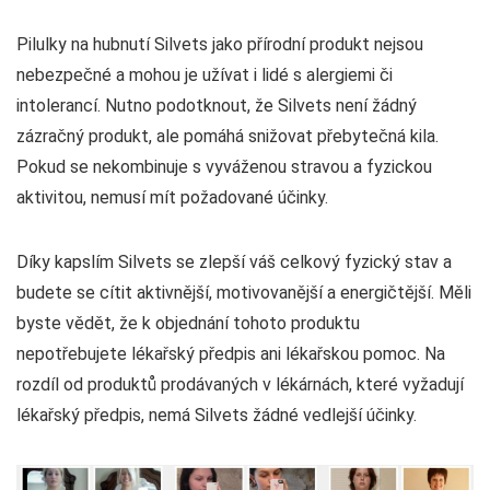
Pilulky na hubnutí Silvets jako přírodní produkt nejsou
nebezpečné a mohou je užívat i lidé s alergiemi či
intolerancí. Nutno podotknout, že Silvets není žádný
zázračný produkt, ale pomáhá snižovat přebytečná kila.
Pokud se nekombinuje s vyváženou stravou a fyzickou
aktivitou, nemusí mít požadované účinky.
Díky kapslím Silvets se zlepší váš celkový fyzický stav a
budete se cítit aktivnější, motivovanější a energičtější. Měli
byste vědět, že k objednání tohoto produktu
nepotřebujete lékařský předpis ani lékařskou pomoc. Na
rozdíl od produktů prodávaných v lékárnách, které vyžadují
lékařský předpis, nemá Silvets žádné vedlejší účinky.