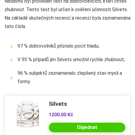
Nedávno byl proveden test na dobrovolnících, kteří chtěli
zhubnout. Tento test byl určen k ověření účinnosti Silvets.
Na základě skutečných recenzí a recenzí byla zaznamenána
tato čísla:
97 % dobrovolníků přiznalo pocit hladu;
V 95 % případů jim Silvets umožnil rychle zhubnout;
96 % subjektů zaznamenalo zlepšený stav mysli a
formy.
Silvets
1200.00 Kč
Objednat