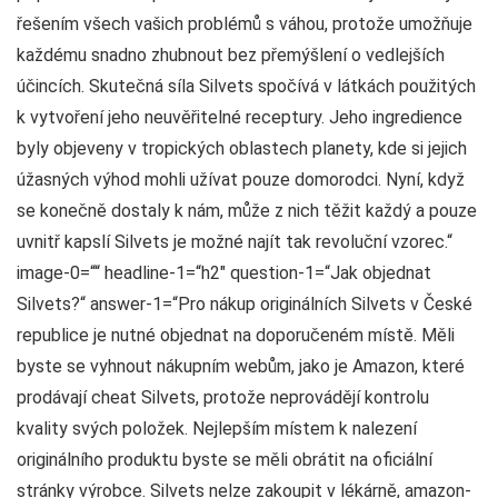
řešením všech vašich problémů s váhou, protože umožňuje
každému snadno zhubnout bez přemýšlení o vedlejších
účincích. Skutečná síla Silvets spočívá v látkách použitých
k vytvoření jeho neuvěřitelné receptury. Jeho ingredience
byly objeveny v tropických oblastech planety, kde si jejich
úžasných výhod mohli užívat pouze domorodci. Nyní, když
se konečně dostaly k nám, může z nich těžit každý a pouze
uvnitř kapslí Silvets je možné najít tak revoluční vzorec.“
image-0=““ headline-1=“h2″ question-1=“Jak objednat
Silvets?“ answer-1=“Pro nákup originálních Silvets v České
republice je nutné objednat na doporučeném místě. Měli
byste se vyhnout nákupním webům, jako je Amazon, které
prodávají cheat Silvets, protože neprovádějí kontrolu
kvality svých položek. Nejlepším místem k nalezení
originálního produktu byste se měli obrátit na oficiální
stránky výrobce. Silvets nelze zakoupit v lékárně, amazon-