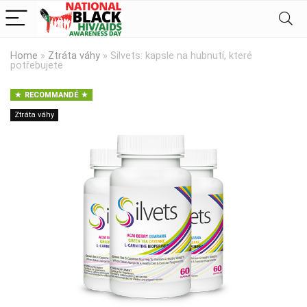
Home
»
Ztráta váhy
»
Silvets: kapsle na hubnutí, které
potřebujete
RECOMMANDÉ
Ztráta váhy