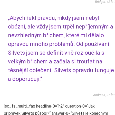
Bridget, 42 let
„Abych řekl pravdu, nikdy jsem nebyl
obézní, ale vždy jsem trpěl nepříjemným a
nevzhledným břichem, které mi dělalo
opravdu mnoho problémů. Od používání
Silvets jsem se definitivně rozloučila s
velkým břichem a začala si troufat na
těsnější oblečení. Silvets opravdu funguje
a doporučuji.“
Andreas, 27 let
[sc_fs_multi_faq headline-0=“h2″ question-0=“Jak
přípravek Silvets působí?“ answer-0=“Silvets je konečným