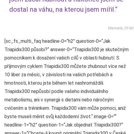
dostal na váhu, na kterou jsem mířil.“
Manuela, 29 let
[sc_fs_multi_faq headline-0=“h2″ question-0=“Jak
Triapidix300 působí?“ answer-0=“Triapidix300 je skutečným
pomocníkem k dosažení vašich cílů v oblasti hubnutí. S
příjmovým cyklem Triapidix300 můžete zhubnout více než
10 liber za měsíc, v závislosti na vašich potřebách a
hmotnosti, kterou jste během let nashromáždili.
Triapidix300 nepůsobí podle vašeho individuálního
metabolismu, ani v synergii s dietami nebo náročným
cvičením a tréninkem. Triapidix300 vám může pomoci, aniž
byste museli měnit svůj každodenní život.“ image-0=““
headline-1=“h2″ question-1=“Jak objednat Triapidix300?“
answer-1=“Chcete-li koupit originální Triapidix300 v České