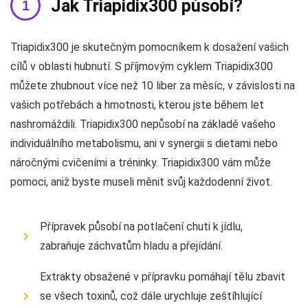
Jak Triapidix300 působí?
Triapidix300 je skutečným pomocníkem k dosažení vašich
cílů v oblasti hubnutí. S příjmovým cyklem Triapidix300
můžete zhubnout více než 10 liber za měsíc, v závislosti na
vašich potřebách a hmotnosti, kterou jste během let
nashromáždili. Triapidix300 nepůsobí na základě vašeho
individuálního metabolismu, ani v synergii s dietami nebo
náročnými cvičeními a tréninky. Triapidix300 vám může
pomoci, aniž byste museli měnit svůj každodenní život.
Přípravek působí na potlačení chuti k jídlu,
zabraňuje záchvatům hladu a přejídání.
Extrakty obsažené v přípravku pomáhají tělu zbavit
se všech toxinů, což dále urychluje zeštíhlující