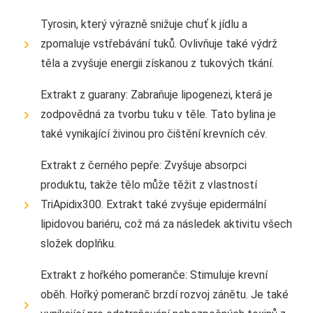
Tyrosin, který výrazně snižuje chuť k jídlu a
zpomaluje vstřebávání tuků. Ovlivňuje také výdrž
těla a zvyšuje energii získanou z tukových tkání.
Extrakt z guarany: Zabraňuje lipogenezi, která je
zodpovědná za tvorbu tuku v těle. Tato bylina je
také vynikající živinou pro čištění krevních cév.
Extrakt z černého pepře: Zvyšuje absorpci
produktu, takže tělo může těžit z vlastností
TriApidix300. Extrakt také zvyšuje epidermální
lipidovou bariéru, což má za následek aktivitu všech
složek doplňku.
Extrakt z hořkého pomeranče: Stimuluje krevní
oběh. Hořký pomeranč brzdí rozvoj zánětu. Je také