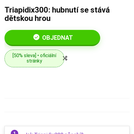
Triapidix300: hubnutí se stává
dětskou hrou
OBJEDNAT
[50% sleva] • oficiální
stránky