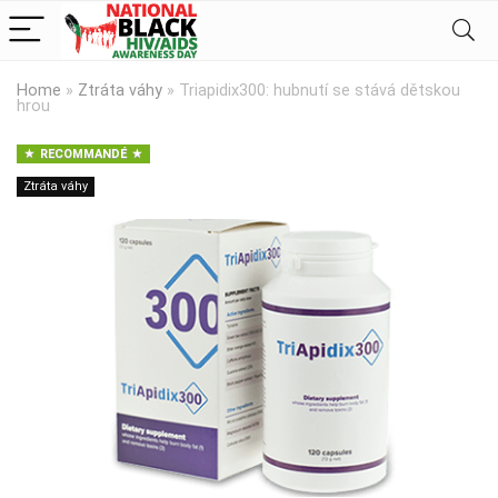
Home
»
Ztráta váhy
»
Triapidix300: hubnutí se stává dětskou
hrou
RECOMMANDÉ
Ztráta váhy