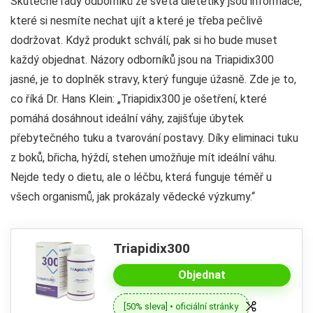
Skutečné rady odborníků ze světa dietetiky jsou informace,
které si nesmíte nechat ujít a které je třeba pečlivě
dodržovat. Když produkt schválí, pak si ho bude muset
každý objednat. Názory odborníků jsou na Triapidix300
jasné, je to doplněk stravy, který funguje úžasně. Zde je to,
co říká Dr. Hans Klein: „Triapidix300 je ošetření, které
pomáhá dosáhnout ideální váhy, zajišťuje úbytek
přebytečného tuku a tvarování postavy. Díky eliminaci tuku
z boků, břicha, hýždí, stehen umožňuje mít ideální váhu.
Nejde tedy o dietu, ale o léčbu, která funguje téměř u
všech organismů, jak prokázaly vědecké výzkumy.“
Triapidix300
Objednat
[50% sleva] • oficiální stránky