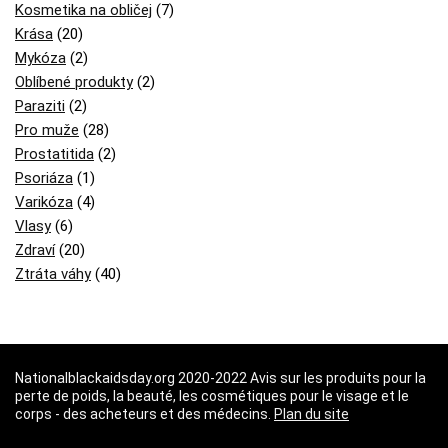
Kosmetika na obličej
(7)
Krása
(20)
Mykóza
(2)
Oblíbené produkty
(2)
Paraziti
(2)
Pro muže
(28)
Prostatitida
(2)
Psoriáza
(1)
Varikóza
(4)
Vlasy
(6)
Zdraví
(20)
Ztráta váhy
(40)
Nationalblackaidsday.org 2020-2022 Avis sur les produits pour la
perte de poids, la beauté, les cosmétiques pour le visage et le
corps - des acheteurs et des médecins.
Plan du site