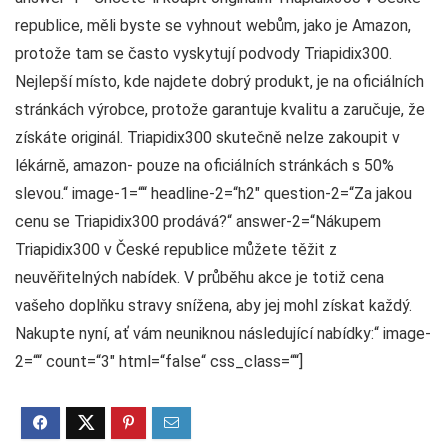
republice, měli byste se vyhnout webům, jako je Amazon,
protože tam se často vyskytují podvody Triapidix300.
Nejlepší místo, kde najdete dobrý produkt, je na oficiálních
stránkách výrobce, protože garantuje kvalitu a zaručuje, že
získáte originál. Triapidix300 skutečně nelze zakoupit v
lékárně, amazon- pouze na oficiálních stránkách s 50%
slevou.“ image-1=““ headline-2=“h2″ question-2=“Za jakou
cenu se Triapidix300 prodává?“ answer-2=“Nákupem
Triapidix300 v České republice můžete těžit z
neuvěřitelných nabídek. V průběhu akce je totiž cena
vašeho doplňku stravy snížena, aby jej mohl získat každý.
Nakupte nyní, ať vám neuniknou následující nabídky:“ image-
2=““ count=“3″ html=“false“ css_class=““]