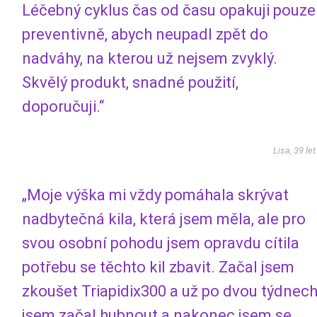
Léčebný cyklus čas od času opakuji pouze
preventivně, abych neupadl zpět do
nadváhy, na kterou už nejsem zvyklý.
Skvělý produkt, snadné použití,
doporučuji.“
Lisa, 39 let
„Moje výška mi vždy pomáhala skrývat
nadbytečná kila, která jsem měla, ale pro
svou osobní pohodu jsem opravdu cítila
potřebu se těchto kil zbavit. Začal jsem
zkoušet Triapidix300 a už po dvou týdnec
jsem začal hubnout a nakonec jsem se