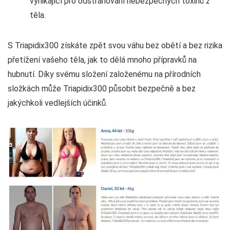
vynikající pro odstraňování nebezpečných toxinů z
těla.
S Triapidix300 získáte zpět svou váhu bez obětí a bez rizika
přetížení vašeho těla, jak to dělá mnoho přípravků na
hubnutí. Díky svému složení založenému na přírodních
složkách může Triapidix300 působit bezpečně a bez
jakýchkoli vedlejších účinků.