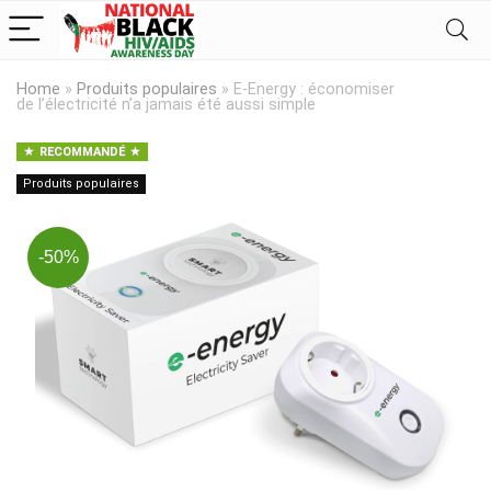
Home
»
Produits populaires
»
E-Energy : économiser
de l’électricité n’a jamais été aussi simple
RECOMMANDÉ
Produits populaires
-50%