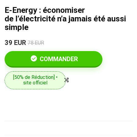
E-Energy : économiser
de l’électricité n’a jamais été aussi
simple
39 EUR
78 EUR
COMMANDER
[50% de Réduction] •
site officiel