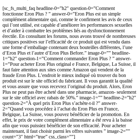
[sc_fs_multi_faq headline-0=”h2″ question-0=”Comment
fonctionne Eron Plus ? ” answer-0=”Eron Plus est un simple
complément alimentaire qui, comme le confirment les avis de ceux
qui l’ont utilisé, est capable d’améliorer les performances sexuelles
et d’aider à combattre les problèmes liés au dysfonctionnement
érectile. En consultant les forums, nous avons trouvé de nombreuses
critiques positives sur l’efficacité de ce produit qui est vendu dans
une forme d’emballage contenant deux bouteilles différentes, l’une
d’Eron Plus et l’autre d’Eron Plus Before.” image-0=”” headline-
1=”h2″ question-1=”Comment commander Eron Plus ? ” answer-
1=”Pour acheter Eron Plus original e France, Belgique, La Suisse, il
faut faire attention aux sites comme Amazon qui vendent de la
fraude Eron Plus. L’endroit le mieux indiqué où trouver du bon
produit est sur le site officiel du fabricant. Il vous garantit la qualité
et vous assure que vous recevrez l’original du produit. Alors, Eron
Plus ne peut pas être acheté dans une pharmacie, amazon- seulement
sur le site officiel avec rabais de 50%.” image-1=”” headline-2=”h2″
question-2=”À quel prix Eron Plus s’achète-t-il ?” answer-
2=”Quand vous procédez à l’achat du Eron Plus en France,
Belgique, La Suisse, vous pouvez bénéficier de la promotion. En
effet, le prix de votre complément alimentaire a été revu à la baisse
afin que vous puissiez bénéficier de son efficacité. Pour acheter
maintenant, il faut choisir parmi les offres suivantes ” image-2=””
count=”3″ html=”true” css_class=””]