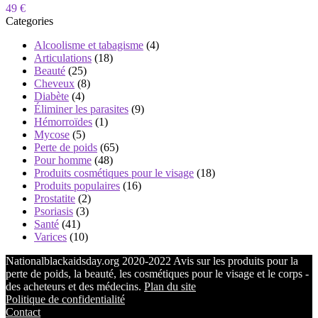
49 €
Categories
Alcoolisme et tabagisme
(4)
Articulations
(18)
Beauté
(25)
Cheveux
(8)
Diabète
(4)
Éliminer les parasites
(9)
Hémorroïdes
(1)
Mycose
(5)
Perte de poids
(65)
Pour homme
(48)
Produits cosmétiques pour le visage
(18)
Produits populaires
(16)
Prostatite
(2)
Psoriasis
(3)
Santé
(41)
Varices
(10)
Nationalblackaidsday.org 2020-2022 Avis sur les produits pour la
perte de poids, la beauté, les cosmétiques pour le visage et le corps -
des acheteurs et des médecins.
Plan du site
Politique de confidentialité
Contact