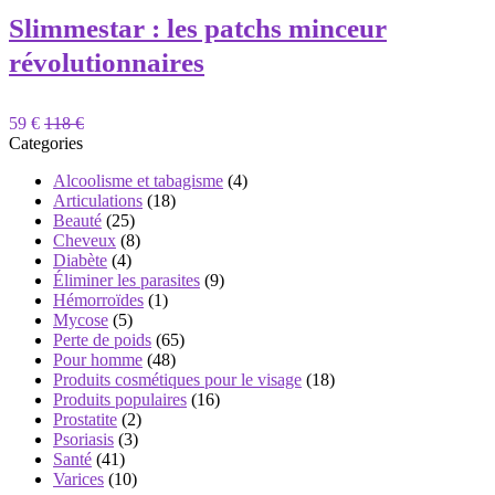
Slimmestar : les patchs minceur
révolutionnaires
59 €
118 €
Categories
Alcoolisme et tabagisme
(4)
Articulations
(18)
Beauté
(25)
Cheveux
(8)
Diabète
(4)
Éliminer les parasites
(9)
Hémorroïdes
(1)
Mycose
(5)
Perte de poids
(65)
Pour homme
(48)
Produits cosmétiques pour le visage
(18)
Produits populaires
(16)
Prostatite
(2)
Psoriasis
(3)
Santé
(41)
Varices
(10)