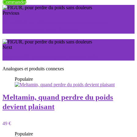
Commander
Previous
STIMIDO, la référence pour lutter contre la
diminution de la libido féminine
Next
Simpla 360, pour une peau jeune et belle
Analogues et produits connexes
Populaire
Meltamin, quand perdre du poids
devient plaisant
49 €
Populaire