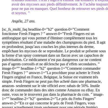
avoir des mycoses aux pieds définitivement. Je l’achète toujour
pour ne pas en manquer. Quel bonheur de retrouver ses pieds 
et soyeux. ”
Angéla, 27 ans.
[sc_fs_multi_faq headline-0=”h2″ question-0=”Comment
fonctionne Fresh Fingers ? ” answer-0=”Fresh Fingers est un
antifongique qui vous permet d’éliminer complètement tous les
symptômes résultant d’une maladie des champignons du pied. Il agit
en profondeur, jusqu’aux couches les plus internes du derme,
empêchant les mycoses de se reproduire. Le produit se présente sous
la forme d’un spray contenant dans un flacon avec un capuchon de
pulvérisation. Ce médicament n’est pas dangereux car ne contient
pas d’agents corrosifs et ne déclenche pas d’effets secondaires. ”
image-0=”” headline-1=”h2″ question-1=”Comment commander
Fresh Fingers ? ” answer-1=”La procédure pour acheter le Fresh
Fingers original en France, Belgique, la Suisse est vraiment très
simple. Fresh Fingers ne peut pas être acheté dans une pharmacie,
amazon- seulement sur le site officiel avec rabais de 50%. Inutile
donc de commander dans des sites comme Amazon ou eBay. En
outre, vous ne le trouverez pas dans la pharmacie du coin. ” image-
1=”” headline-2=”h2″ question-2=”Le prix du Frehs Fingers”
answer-2=”En ce qui concerne le prix de Fresh Fingers, vous
pouvez actuellement (mais seulement pour une période limitée)