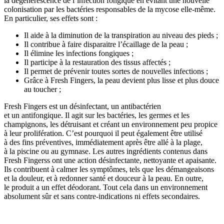
la dégénérescence de l’infection fongique en évitant une nouvelle
colonisation par les bactéries responsables de la mycose elle-même.
En particulier, ses effets sont :
Il aide à la diminution de la transpiration au niveau des pieds ;
Il contribue à faire disparaitre l’écaillage de la peau ;
Il élimine les infections fongiques ;
Il participe à la restauration des tissus affectés ;
Il permet de prévenir toutes sortes de nouvelles infections ;
Grâce à Fresh Fingers, la peau devient plus lisse et plus douce
au toucher ;
Fresh Fingers est un désinfectant, un antibactérien
et un antifongique. Il agit sur les bactéries, les germes et les
champignons, les détruisant et créant un environnement peu propice
à leur prolifération. C’est pourquoi il peut également être utilisé
à des fins préventives, immédiatement après être allé à la plage,
à la piscine ou au gymnase. Les autres ingrédients contenus dans
Fresh Fingerss ont une action désinfectante, nettoyante et apaisante.
Ils contribuent à calmer les symptômes, tels que les démangeaisons
et la douleur, et à redonner santé et douceur à la peau. En outre,
le produit a un effet déodorant. Tout cela dans un environnement
absolument sûr et sans contre-indications ni effets secondaires.