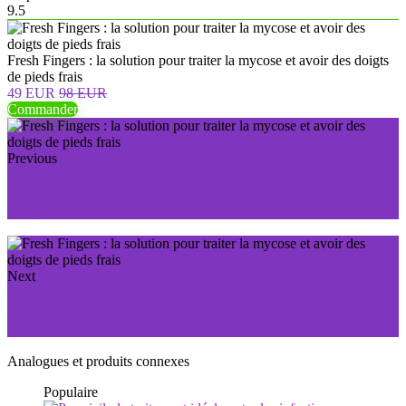
9.5
Fresh Fingers : la solution pour traiter la mycose et avoir des doigts
de pieds frais
49 EUR
98 EUR
Commander
Previous
Keto Guru : un régime minceur pour perdre jusqu’à
10kg en 30 jours
Next
Denta Seal : le meilleur dentifrice pour nos soins
dentaire.
Analogues et produits connexes
Populaire