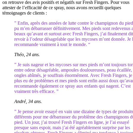
on retrouve des avis positifs et négatifs sur Fresh Fingers. Pour vous
attester de l’efficacité de ce spray, nous avons recueilli quelques
témoignages de clients :
” Enfin, après des années de lutte contre le champignon du pied,
pu m’en débarrasser définitivement. Mes pieds sont redevenus 
beaux qu’avant et surtout avec Fresh Fingers, j’ai finalement di
revoir à l’odeur désagréable que les mycoses m’ont donnée. Je 
recommande vraiment à tout le monde. “
Théo, 24 ans.
” Je suis nageur et les mycoses sur mes pieds m’ont toujours tor
entre odeur désagréable, ampoules douloureuses, peau écaillée,
ongles abîmés, je souffrais énormément. Avec Fresh Fingers, je 
plus eu de problèmes et mes pieds sont enfin aussi doux qu’avan
recommande également ce spray aux enfants qui nagent. C’est
vraiment très efficace. ”
André, 34 ans.
” Je pense avoir essayé en vain une dizaine de types de produit
différents pour me débarrasser du problème des champignons d
pied. Un jour, j’ai trouvé Fresh Fingers en ligne, je l’ai essayé
presque sans espoir, mais j’ai été agréablement surprise par les
résultats obtenus. Fresh Fingers a éliminé ma tendance à toujou