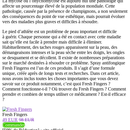
La mycose ou l’onychomycose est aujourd’hui une pathologie qui
affecte un pourcentage élevé de la population mondiale. Cette
pathologie, causée par la présence de champignons, a non seulement
des conséquences du point de vue esthétique, mais pourrait évoluer
vers des maladies plus graves et difficiles à résoudre.
Le pied d’athlète est un problème de peau important et difficile
à guérir. Chaque personne qui a été en contact avec cette maladie
sait qu’elle est facile à prendre mais difficile à éliminer.
Habituellement, des taches rouges apparaissent sur la peau, des
démangeaisons intenses et la peau sèche entre les doigts, les ongles
se desquament et se décollent. Il existe de nombreuses préparations
sur le marché destinées à résoudre ce problème. Spray antifongique
Fresh Fingerss est l’un de ces produits. Il s’agit d’une formule
unique, créée après de longs tests et recherches. Dans cet article,
nous avons inclus toutes les choses importantes que vous devez
savoir sur ce produit notamment, c’est quoi Fresh Fingers ?
Comment fonctionne-t-il ? Où trouver du Fresh Fingers ? Comment
prendre et combien de temps utiliser ce médicament ? Est-il efficace
?
Fresh Fingers
49 EUR
98 EUR
Commander