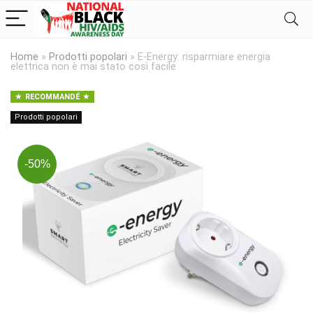
Home
»
Prodotti popolari
»
E-Energy: risparmiare energia
elettrica non è mai stato così facile
RECOMMANDÉ
Prodotti popolari
-50%