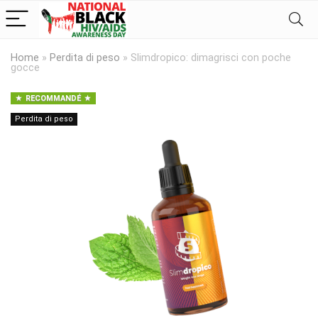
Home
»
Perdita di peso
»
Slimdropico: dimagrisci con poche
gocce
RECOMMANDÉ
Perdita di peso