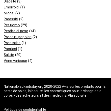
Diabete
(3)
Emorroidi
(1)
Micosi
(2)
Parassiti
(2)
Per uomo
(29)
Perdita di peso
(41)
Prodotti popolari
(2)
Prostatite
(1)
Psoriasi
(1)
Salute
(20)
Vene varicose
(4)
Nationalblackaidsday.org 2020-2022 Avis sur les produits pour la
perte de poids, la beauté, les cosmétiques pour le visage et le
corps - des acheteurs et des médecins.
Plan du site
Politique de confidentialité