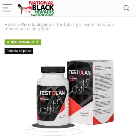
Home
»
Perdita di peso
»
Testolan: per avere la massa
muscolare di un atleta
RECOMMANDÉ
Perdita di peso