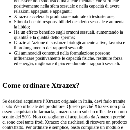
benessere non solo fisico ma anche mentale, che si riflette
positivamente nella sfera sessuale e nella capacità di avere
relazioni appaganti e appaganti;
Xtrazex accelera la produzione naturale di testosterone;
Stimola i centri responsabili del desiderio sessuale e aumenta
la libido;
Ha un effetto benefico sugli ormoni sessuali, aumentando la
quantità e la qualità dello sperma;
Grazie all’azione di sostanze biologicamente attive, favorisce
il prolungamento dei rapporti sessuali;
Gli aminoacidi contenuti nella formulazione possono
influenzare positivamente le capacità fisiche, restituire forza
ed energia, migliorare il piacere durante i rapporti sessuali.
Come ordinare Xtrazex?
Se desideri acquistare l’Xtrazex originale in Italia, devi farlo tramite
il sito Web ufficiale del produttore. Questo perché Xtrazex non può
essere acquistato in farmacia, amazon- solo sul sito ufficiale con uno
sconto del 50%. Non consigliamo di acquistarlo da Amazon perché
ci sono così tante frodi Xtrazex che rischierai di ricevere un prodotto
contraffatto. Per ordinare è semplice, basta compilare un modulo e