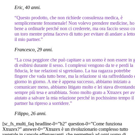
Eric, 40 anni.
“Questo prodotto, che non richiede consulenza medica, è
semplicemente fenomenale! Non volevo prendere medicine, ho 
bene a ordinarle perché non ci crederete, ma ora faccio sesso c
un toro mentre prima facevo di tutto per evitare di andare a lett
il mio partner.”
Francesco, 29 anni.
“La cosa peggiore che può capitare a un uomo è non essere in 
di esibirsi durante il sesso. I complessi vengono da te e perdi la
fiducia, le tue relazioni si sgretolano. La tua ragazza potrebbe
fingere che vada tutto bene, ma la relazione si sta raffreddando 
giorno in giorno. A me è appena successo, abbiamo iniziato a
comunicare meno, abbiamo litigato molto e lei stava diventand
sempre più tesa e arrabbiata. Sono molto grato a Xtrazex per a
aiutato a salvare la mia relazione perché in pochissimo tempo il
partner ha ripreso a sorridere.”
Filippo, 26 anni.
[sc_fs_multi_faq headline-0=”h2″ question-0=”Come funziona
Xtrazex?” answer-0=”Xtrazex è un rivoluzionario complesso tutto
vegetale in capsule effervescenti, che permetterà ad ogni uomo di