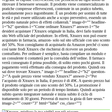
ritrovare il benessere sessuale. Il prodotto viene commercializzato in
pratiche compresse effervescenti, contenute in un pratico tubetto,
assolutamente poco ingombrante. È un prodotto per uomini di tutte
le età e può essere utilizzato anche a scopo preventivo, essendo un
prodotto naturale privo di effetti collaterali.” image-0=”” headline-
1=”h2″ question-1=”Come ordinare Xtrazex?” answer-1=”Se
desideri acquistare l’Xtrazex originale in Italia, devi farlo tramite il
sito Web ufficiale del produttore. In effetti, Xtrazex non può essere
acquistato in farmacia, amazon- solo sul sito ufficiale con uno sconto
del 50%. Non consigliamo di acquistarlo da Amazon perché ci sono
così tante frodi Xtrazex che rischierai di ricevere un prodotto
contraffatto. Per ordinare è semplice, basta compilare un modulo e
un consulente ti contatterà per la convalida dell’ordine. Il farmaco
verrà consegnato il prima possibile, di solito entro pochi giorni. Il
pagamento verrà effettuato alla consegna del prodotto. Quindi ora
sai dove trovare Xtrazex.” image-1=”” headline-2=”h2″ question-
2=”A quale prezzo viene venduto Xtrazex?” answer-2=”Per
l’acquisto di Xtrazex in Italia, il prezzo è di 49€. A questo prezzo hai
il prodotto originale con uno sconto del 50%. La promozione è
disponibile solo per un periodo di tempo limitato. Quindi acquista
subito questo integratore naturale e inizia subito il ciclo di
trattamento di 30 giorni. Proverai di nuovo la gioia di fare sesso.”
image-2=”” count=”3″ html=”false” css_class=””]