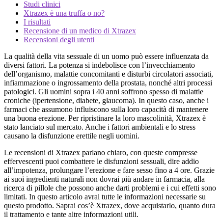
Studi clinici
Xtrazex è una truffa o no?
I risultati
Recensione di un medico di Xtrazex
Recensioni degli utenti
La qualità della vita sessuale di un uomo può essere influenzata da
diversi fattori. La potenza si indebolisce con l’invecchiamento
dell’organismo, malattie concomitanti e disturbi circolatori associati,
infiammazione o ingrossamento della prostata, nonché altri processi
patologici. Gli uomini sopra i 40 anni soffrono spesso di malattie
croniche (ipertensione, diabete, glaucoma). In questo caso, anche i
farmaci che assumono influiscono sulla loro capacità di mantenere
una buona erezione. Per ripristinare la loro mascolinità, Xtrazex è
stato lanciato sul mercato. Anche i fattori ambientali e lo stress
causano la disfunzione erettile negli uomini.
Le recensioni di Xtrazex parlano chiaro, con queste compresse
effervescenti puoi combattere le disfunzioni sessuali, dire addio
all’impotenza, prolungare l’erezione e fare sesso fino a 4 ore. Grazie
ai suoi ingredienti naturali non dovrai più andare in farmacia, alla
ricerca di pillole che possono anche darti problemi e i cui effetti sono
limitati. In questo articolo avrai tutte le informazioni necessarie su
questo prodotto. Saprai cos’è Xtrazex, dove acquistarlo, quanto dura
il trattamento e tante altre informazioni utili.