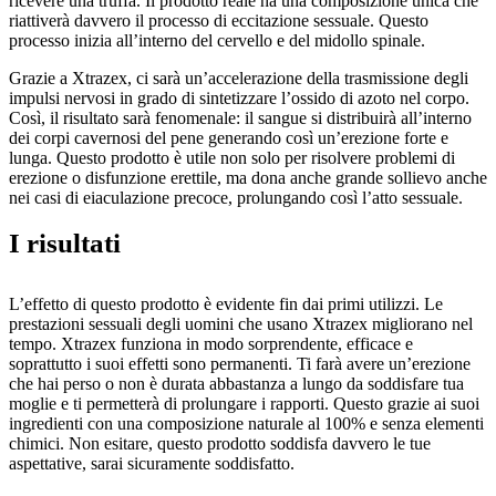
ricevere una truffa. Il prodotto reale ha una composizione unica che
riattiverà davvero il processo di eccitazione sessuale. Questo
processo inizia all’interno del cervello e del midollo spinale.
Grazie a Xtrazex, ci sarà un’accelerazione della trasmissione degli
impulsi nervosi in grado di sintetizzare l’ossido di azoto nel corpo.
Così, il risultato sarà fenomenale: il sangue si distribuirà all’interno
dei corpi cavernosi del pene generando così un’erezione forte e
lunga. Questo prodotto è utile non solo per risolvere problemi di
erezione o disfunzione erettile, ma dona anche grande sollievo anche
nei casi di eiaculazione precoce, prolungando così l’atto sessuale.
I risultati
L’effetto di questo prodotto è evidente fin dai primi utilizzi. Le
prestazioni sessuali degli uomini che usano Xtrazex migliorano nel
tempo. Xtrazex funziona in modo sorprendente, efficace e
soprattutto i suoi effetti sono permanenti. Ti farà avere un’erezione
che hai perso o non è durata abbastanza a lungo da soddisfare tua
moglie e ti permetterà di prolungare i rapporti. Questo grazie ai suoi
ingredienti con una composizione naturale al 100% e senza elementi
chimici. Non esitare, questo prodotto soddisfa davvero le tue
aspettative, sarai sicuramente soddisfatto.