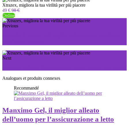
Xtrazex, migliora la tua virilità per più piacere
49 €
98 €
Ordine
Previous
Bentolit: il potere dell'argilla vulcanica per snellire e
purificare il corpo
Next
Rechiol: bellezza del viso senza rughe o segni del tempo
Analogues et produits connexes
Recommandé
Manximo Gel, il miglior alleato
dell’uomo per l’assicurazione a letto