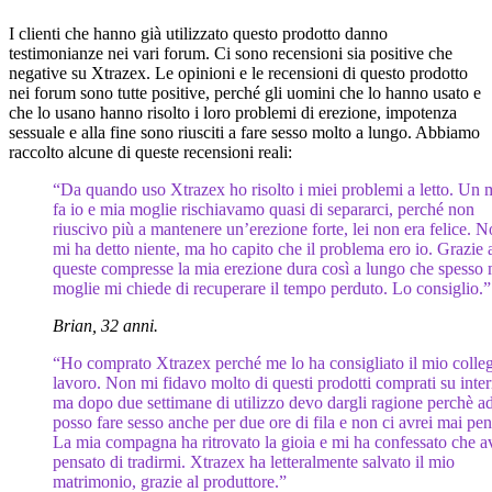
I clienti che hanno già utilizzato questo prodotto danno
testimonianze nei vari forum. Ci sono recensioni sia positive che
negative su Xtrazex. Le opinioni e le recensioni di questo prodotto
nei forum sono tutte positive, perché gli uomini che lo hanno usato e
che lo usano hanno risolto i loro problemi di erezione, impotenza
sessuale e alla fine sono riusciti a fare sesso molto a lungo. Abbiamo
raccolto alcune di queste recensioni reali:
“Da quando uso Xtrazex ho risolto i miei problemi a letto. Un 
fa io e mia moglie rischiavamo quasi di separarci, perché non
riuscivo più a mantenere un’erezione forte, lei non era felice. 
mi ha detto niente, ma ho capito che il problema ero io. Grazie 
queste compresse la mia erezione dura così a lungo che spesso 
moglie mi chiede di recuperare il tempo perduto. Lo consiglio.”
Brian, 32 anni.
“Ho comprato Xtrazex perché me lo ha consigliato il mio colleg
lavoro. Non mi fidavo molto di questi prodotti comprati su inter
ma dopo due settimane di utilizzo devo dargli ragione perchè a
posso fare sesso anche per due ore di fila e non ci avrei mai pen
La mia compagna ha ritrovato la gioia e mi ha confessato che 
pensato di tradirmi. Xtrazex ha letteralmente salvato il mio
matrimonio, grazie al produttore.”