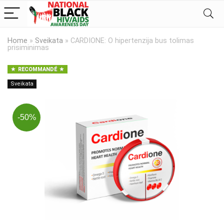
Home
»
Sveikata
»
CARDIONE: O hipertenzija bus tolimas
prisiminimas
RECOMMANDÉ
Sveikata
-50%