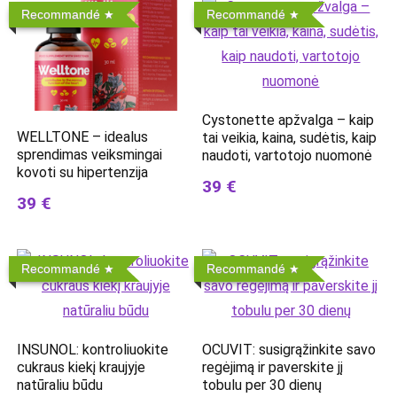
Recommandé
Recommandé
Cystonette apžvalga – kaip
WELLTONE – idealus
tai veikia, kaina, sudėtis, kaip
sprendimas veiksmingai
naudoti, vartotojo nuomonė
kovoti su hipertenzija
39 €
39 €
Recommandé
Recommandé
INSUNOL: kontroliuokite
OCUVIT: susigrąžinkite savo
cukraus kiekį kraujyje
regėjimą ir paverskite jį
natūraliu būdu
tobulu per 30 dienų