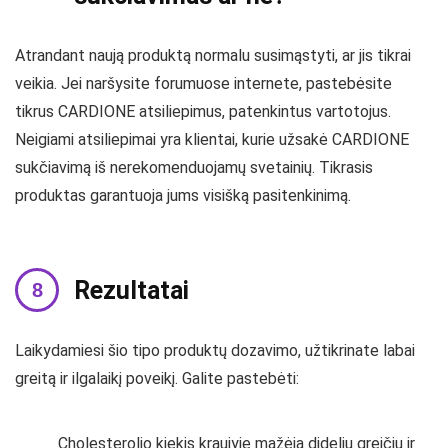
Atrandant naują produktą normalu susimąstyti, ar jis tikrai
veikia. Jei naršysite forumuose internete, pastebėsite
tikrus CARDIONE atsiliepimus, patenkintus vartotojus.
Neigiami atsiliepimai yra klientai, kurie užsakė CARDIONE
sukčiavimą iš nerekomenduojamų svetainių. Tikrasis
produktas garantuoja jums visišką pasitenkinimą.
Rezultatai
Laikydamiesi šio tipo produktų dozavimo, užtikrinate labai
greitą ir ilgalaikį poveikį. Galite pastebėti:
Cholesterolio kiekis kraujyje mažėja dideliu greičiu ir