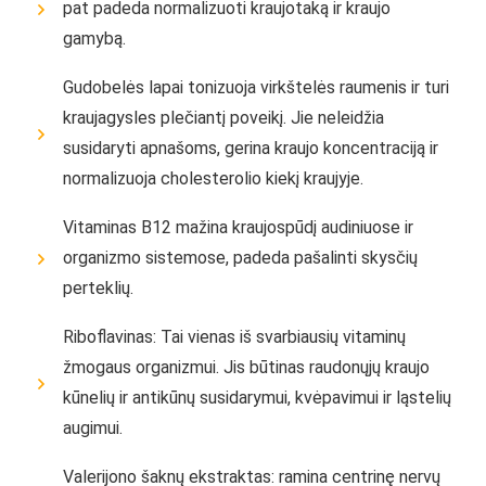
pat padeda normalizuoti kraujotaką ir kraujo
gamybą.
Gudobelės lapai tonizuoja virkštelės raumenis ir turi
kraujagysles plečiantį poveikį. Jie neleidžia
susidaryti apnašoms, gerina kraujo koncentraciją ir
normalizuoja cholesterolio kiekį kraujyje.
Vitaminas B12 mažina kraujospūdį audiniuose ir
organizmo sistemose, padeda pašalinti skysčių
perteklių.
Riboflavinas: Tai vienas iš svarbiausių vitaminų
žmogaus organizmui. Jis būtinas raudonųjų kraujo
kūnelių ir antikūnų susidarymui, kvėpavimui ir ląstelių
augimui.
Valerijono šaknų ekstraktas: ramina centrinę nervų