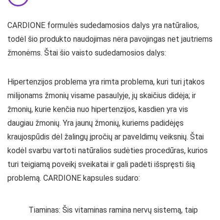
CARDIONE formulės sudedamosios dalys yra natūralios,
todėl šio produkto naudojimas nėra pavojingas net jautriems
žmonėms. Štai šio vaisto sudedamosios dalys:
Hipertenzijos problema yra rimta problema, kuri turi įtakos
milijonams žmonių visame pasaulyje, jų skaičius didėja; ir
žmonių, kurie kenčia nuo hipertenzijos, kasdien yra vis
daugiau žmonių. Yra jaunų žmonių, kuriems padidėjęs
kraujospūdis dėl žalingų įpročių ar paveldimų veiksnių. Štai
kodėl svarbu vartoti natūralios sudėties procedūras, kurios
turi teigiamą poveikį sveikatai ir gali padėti išspręsti šią
problemą. CARDIONE kapsules sudaro:
Tiaminas: Šis vitaminas ramina nervų sistemą, taip