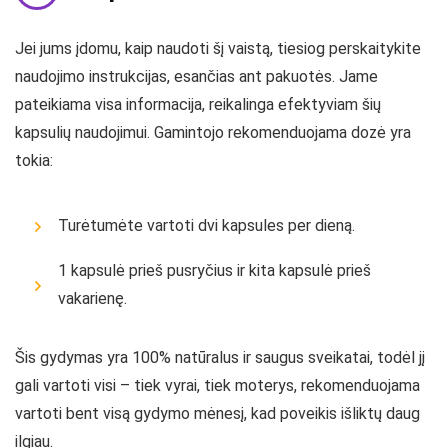
Jei jums įdomu, kaip naudoti šį vaistą, tiesiog perskaitykite
naudojimo instrukcijas, esančias ant pakuotės. Jame
pateikiama visa informacija, reikalinga efektyviam šių
kapsulių naudojimui. Gamintojo rekomenduojama dozė yra
tokia:
Turėtumėte vartoti dvi kapsules per dieną.
1 kapsulė prieš pusryčius ir kita kapsulė prieš
vakarienę.
Šis gydymas yra 100% natūralus ir saugus sveikatai, todėl jį
gali vartoti visi – tiek vyrai, tiek moterys, rekomenduojama
vartoti bent visą gydymo mėnesį, kad poveikis išliktų daug
ilgiau.