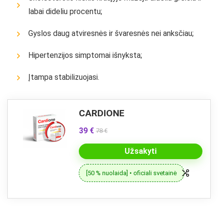
labai dideliu procentu;
Gyslos daug atviresnės ir švaresnės nei anksčiau;
Hipertenzijos simptomai išnyksta;
Įtampa stabilizuojasi.
CARDIONE
39 €
78 €
Užsakyti
[50 % nuolaida] • oficiali svetainė