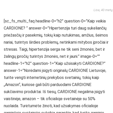
Lisa, 40 metų
[sc_fs_multi_faq headline-0=”h2″ question-0=”Kaip veikia
CARDIONE? ” answer-0=”Hipertenzija turi daug sukeliančių
priežasčių ir pasekmių, tokių kaip nutukimas, amžius, šeimos
nariai, turintys širdies problemų, netinkami mitybos įpročiai ir
stresas. Taigi, hipertenzija serga ne tik seni žmonės, bet ir
žalingų įpročių turintys žmonės, net ir jauni.” image-0=””
headline-1=”h2″ question-1=”Kaip užsisakyti CARDIONE?”
answer-1=”Norėdami įsigyti originalų CARDIONE Lietuvoje,
turite vengti internetinių prekybos svetainių, tokių kaip
„Amazon“, kuriose gali būti parduodami CARDIONE
sukčiavimo produktai. Iš tiesų, CARDIONE negalima įsigyti
vaistinėje, amazon – tik oficialioje svetainėje su 50%
nuolaida. Turėtumėte žinoti, kad užsakymas oficialioje
gamintojo svetainėje suteikia garantiją, kad turite gaminio