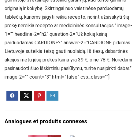
originalą ir kokybę. Skirtingai nuo vaistinėse parduodamų
tablečių, kurioms įsigyti reikia recepto, norint užsisakyti šią
prekę nereikia recepto ar medicininės konsultacijos.” image-
1=”” headline-2=”h2″ question-2=”Už kokią kainą
parduodamas CARDIONE?” answer-2=”CARDIONE pirkimas
Lietuvoje suteikia teisę gauti nuolaidą. Iš tiesų, dabartinės
akcijos metu jūsų prekės kaina yra 39 €, o ne 78 €. Norėdami
pasinaudoti šiuo išskirtiniu pasiūlymu, turite nusipirkti dabar.”
image-2=”” count=”3″ html=”false” css_class=””]
Analogues et produits connexes