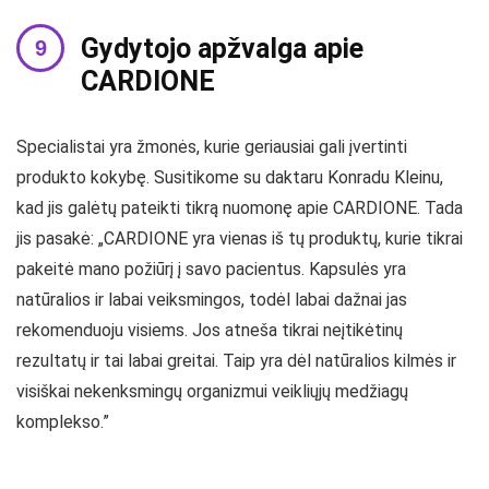
Gydytojo apžvalga apie
CARDIONE
Specialistai yra žmonės, kurie geriausiai gali įvertinti
produkto kokybę. Susitikome su daktaru Konradu Kleinu,
kad jis galėtų pateikti tikrą nuomonę apie CARDIONE. Tada
jis pasakė: „CARDIONE yra vienas iš tų produktų, kurie tikrai
pakeitė mano požiūrį į savo pacientus. Kapsulės yra
natūralios ir labai veiksmingos, todėl labai dažnai jas
rekomenduoju visiems. Jos atneša tikrai neįtikėtinų
rezultatų ir tai labai greitai. Taip yra dėl natūralios kilmės ir
visiškai nekenksmingų organizmui veikliųjų medžiagų
komplekso.”