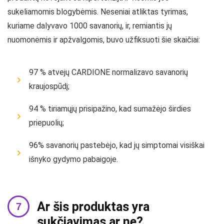
sukeliamomis blogybėmis. Neseniai atliktas tyrimas,
kuriame dalyvavo 1000 savanorių, ir, remiantis jų
nuomonėmis ir apžvalgomis, buvo užfiksuoti šie skaičiai:
97 % atvejų CARDIONE normalizavo savanorių
kraujospūdį;
94 % tiriamųjų prisipažino, kad sumažėjo širdies
priepuolių;
96% savanorių pastebėjo, kad jų simptomai visiškai
išnyko gydymo pabaigoje.
Ar šis produktas yra
sukčiavimas ar ne?