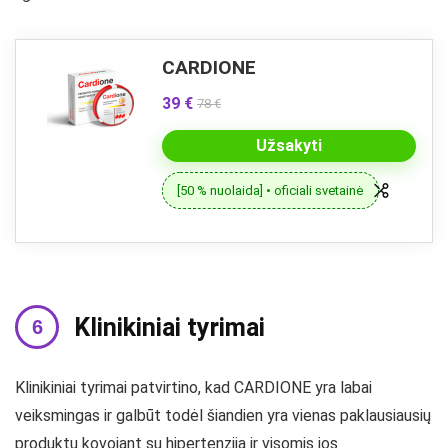
CARDIONE
39 €
78 €
Užsakyti
[50 % nuolaida] • oficiali svetainė
Klinikiniai tyrimai
Klinikiniai tyrimai patvirtino, kad CARDIONE yra labai
veiksmingas ir galbūt todėl šiandien yra vienas paklausiausių
produktų kovojant su hipertenzija ir visomis jos