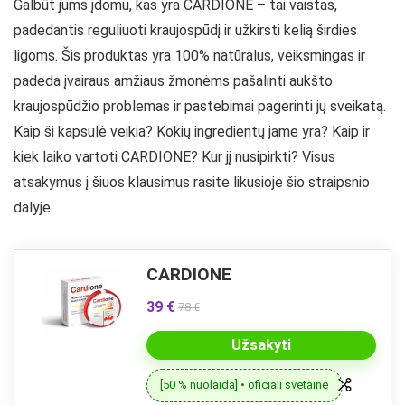
Galbūt jums įdomu, kas yra CARDIONE – tai vaistas,
padedantis reguliuoti kraujospūdį ir užkirsti kelią širdies
ligoms. Šis produktas yra 100% natūralus, veiksmingas ir
padeda įvairaus amžiaus žmonėms pašalinti aukšto
kraujospūdžio problemas ir pastebimai pagerinti jų sveikatą.
Kaip ši kapsulė veikia? Kokių ingredientų jame yra? Kaip ir
kiek laiko vartoti CARDIONE? Kur jį nusipirkti? Visus
atsakymus į šiuos klausimus rasite likusioje šio straipsnio
dalyje.
CARDIONE
39 €
78 €
Užsakyti
[50 % nuolaida] • oficiali svetainė