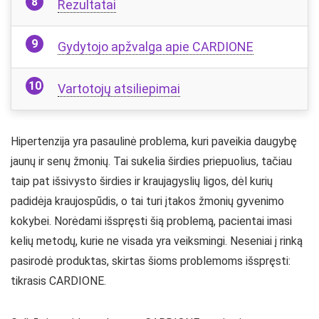
Rezultatai
Gydytojo apžvalga apie CARDIONE
Vartotojų atsiliepimai
Hipertenzija yra pasaulinė problema, kuri paveikia daugybę
jaunų ir senų žmonių. Tai sukelia širdies priepuolius, tačiau
taip pat išsivysto širdies ir kraujagyslių ligos, dėl kurių
padidėja kraujospūdis, o tai turi įtakos žmonių gyvenimo
kokybei. Norėdami išspręsti šią problemą, pacientai imasi
kelių metodų, kurie ne visada yra veiksmingi. Neseniai į rinką
pasirodė produktas, skirtas šioms problemoms išspręsti:
tikrasis CARDIONE.