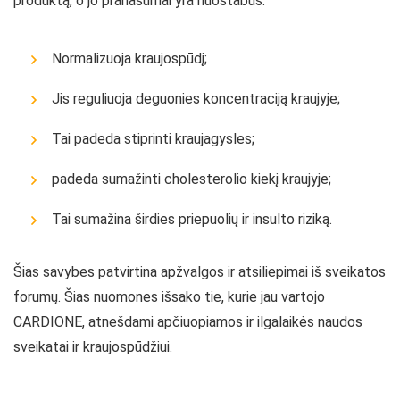
produktą, o jo pranašumai yra nuostabūs:
Normalizuoja kraujospūdį;
Jis reguliuoja deguonies koncentraciją kraujyje;
Tai padeda stiprinti kraujagysles;
padeda sumažinti cholesterolio kiekį kraujyje;
Tai sumažina širdies priepuolių ir insulto riziką.
Šias savybes patvirtina apžvalgos ir atsiliepimai iš sveikatos
forumų. Šias nuomones išsako tie, kurie jau vartojo
CARDIONE, atnešdami apčiuopiamos ir ilgalaikės naudos
sveikatai ir kraujospūdžiui.