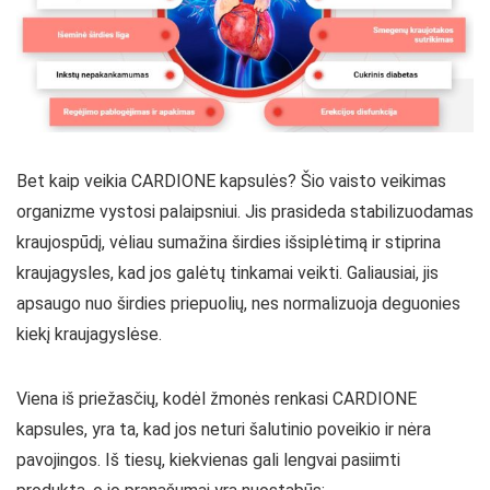
Bet kaip veikia CARDIONE kapsulės? Šio vaisto veikimas
organizme vystosi palaipsniui. Jis prasideda stabilizuodamas
kraujospūdį, vėliau sumažina širdies išsiplėtimą ir stiprina
kraujagysles, kad jos galėtų tinkamai veikti. Galiausiai, jis
apsaugo nuo širdies priepuolių, nes normalizuoja deguonies
kiekį kraujagyslėse.
Viena iš priežasčių, kodėl žmonės renkasi CARDIONE
kapsules, yra ta, kad jos neturi šalutinio poveikio ir nėra
pavojingos. Iš tiesų, kiekvienas gali lengvai pasiimti