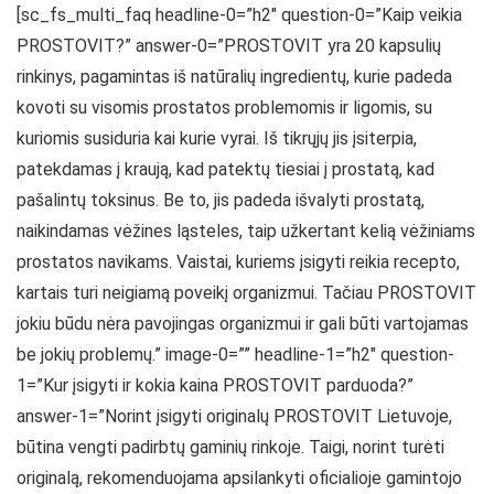
[sc_fs_multi_faq headline-0=”h2″ question-0=”Kaip veikia
PROSTOVIT?” answer-0=”PROSTOVIT yra 20 kapsulių
rinkinys, pagamintas iš natūralių ingredientų, kurie padeda
kovoti su visomis prostatos problemomis ir ligomis, su
kuriomis susiduria kai kurie vyrai. Iš tikrųjų jis įsiterpia,
patekdamas į kraują, kad patektų tiesiai į prostatą, kad
pašalintų toksinus. Be to, jis padeda išvalyti prostatą,
naikindamas vėžines ląsteles, taip užkertant kelią vėžiniams
prostatos navikams. Vaistai, kuriems įsigyti reikia recepto,
kartais turi neigiamą poveikį organizmui. Tačiau PROSTOVIT
jokiu būdu nėra pavojingas organizmui ir gali būti vartojamas
be jokių problemų.” image-0=”” headline-1=”h2″ question-
1=”Kur įsigyti ir kokia kaina PROSTOVIT parduoda?”
answer-1=”Norint įsigyti originalų PROSTOVIT Lietuvoje,
būtina vengti padirbtų gaminių rinkoje. Taigi, norint turėti
originalą, rekomenduojama apsilankyti oficialioje gamintojo