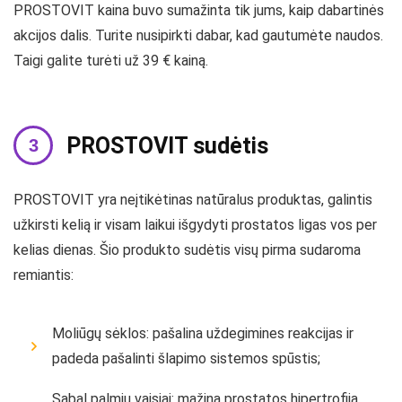
PROSTOVIT kaina buvo sumažinta tik jums, kaip dabartinės
akcijos dalis. Turite nusipirkti dabar, kad gautumėte naudos.
Taigi galite turėti už 39 € kainą.
PROSTOVIT sudėtis
PROSTOVIT yra neįtikėtinas natūralus produktas, galintis
užkirsti kelią ir visam laikui išgydyti prostatos ligas vos per
kelias dienas. Šio produkto sudėtis visų pirma sudaroma
remiantis:
Moliūgų sėklos: pašalina uždegimines reakcijas ir
padeda pašalinti šlapimo sistemos spūstis;
Sabal palmių vaisiai: mažina prostatos hipertrofiją,