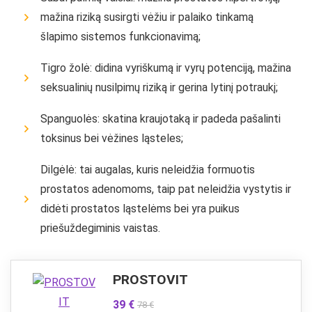
mažina riziką susirgti vėžiu ir palaiko tinkamą
šlapimo sistemos funkcionavimą;
Tigro žolė: didina vyriškumą ir vyrų potenciją, mažina
seksualinių nusilpimų riziką ir gerina lytinį potraukį;
Spanguolės: skatina kraujotaką ir padeda pašalinti
toksinus bei vėžines ląsteles;
Dilgėlė: tai augalas, kuris neleidžia formuotis
prostatos adenomoms, taip pat neleidžia vystytis ir
didėti prostatos ląstelėms bei yra puikus
priešuždegiminis vaistas.
PROSTOVIT
39 €
78 €