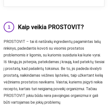
Kaip veikia PROSTOVIT?
PROSTOVIT – tai iš natūralių ingredientų pagamintas lašų
rinkinys, padedantis kovoti su visomis prostatos
problemomis ir ligomis, su kuriomis susiduria kai kurie vyrai.
Iš tikrųjų jis įsiterpia, patekdamas į kraują, kad patektų tiesiai
į prostatą, kad pašalintų toksinus. Be to, jis padeda išvalyti
prostatą, naikindamas vėžines ląsteles, taip užkertant kelią
vėžiniams prostatos navikams. Vaistai, kuriems įsigyti reikia
recepto, kartais turi neigiamą poveikį organizmui. Tačiau
PROSTOVIT jokiu būdu nėra pavojingas organizmui ir gali
būti vartojamas be jokių problemų.