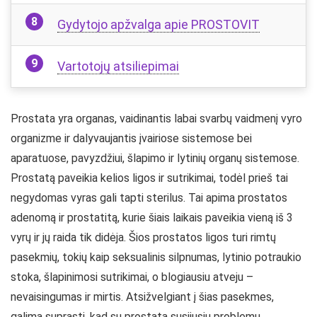
Gydytojo apžvalga apie PROSTOVIT
Vartotojų atsiliepimai
Prostata yra organas, vaidinantis labai svarbų vaidmenį vyro
organizme ir dalyvaujantis įvairiose sistemose bei
aparatuose, pavyzdžiui, šlapimo ir lytinių organų sistemose.
Prostatą paveikia kelios ligos ir sutrikimai, todėl prieš tai
negydomas vyras gali tapti sterilus. Tai apima prostatos
adenomą ir prostatitą, kurie šiais laikais paveikia vieną iš 3
vyrų ir jų raida tik didėja. Šios prostatos ligos turi rimtų
pasekmių, tokių kaip seksualinis silpnumas, lytinio potraukio
stoka, šlapinimosi sutrikimai, o blogiausiu atveju –
nevaisingumas ir mirtis. Atsižvelgiant į šias pasekmes,
galima suprasti, kad su prostata susijusių problemų