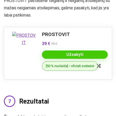
PROSTOVIT pastebime teigiamų ir neigiamų atsiliepimų su
mažais neigiamais atsiliepimais, galime pasakyti, kad jis yra
labai patikimas.
PROSTOVIT
39 €
78 €
Užsakyti
[50 % nuolaida] • oficiali svetainė
Rezultatai