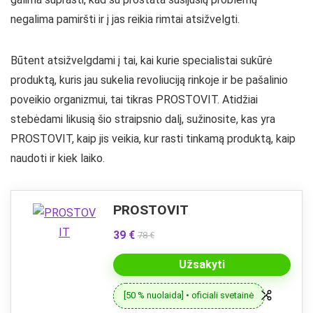
negalima pamiršti ir į jas reikia rimtai atsižvelgti.
Būtent atsižvelgdami į tai, kai kurie specialistai sukūrė
produktą, kuris jau sukelia revoliuciją rinkoje ir be pašalinio
poveikio organizmui, tai tikras PROSTOVIT. Atidžiai
stebėdami likusią šio straipsnio dalį, sužinosite, kas yra
PROSTOVIT, kaip jis veikia, kur rasti tinkamą produktą, kaip
naudoti ir kiek laiko.
PROSTOVIT
39 €
78 €
Užsakyti
[50 % nuolaida] • oficiali svetainė