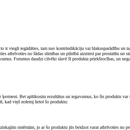
to ir viegli iegādāties, tam nav kontrindikāciju vai blakusparādību un ta
ties atbrīvoties no šādas slimības un pilnībā aizmirst par prostatītu un si
u ieguvumus. Forumos daudzi cilvēki slavē šī produkta priekšrocības, un ne
 uz ķermeni. Bet aplūkosim rezultātus un ieguvumus, ko šis produkts var sn
īt, kad viņš nolemj lietot šo produktu:
tiskajām sistēmām, jo ​​ar šo produktu jūs beidzot varat atbrīvoties no pr