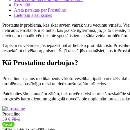
Rezultāti
Ārsta pārskats par Prostaline
Lietotāju atsauksmes
Prostatīts ir problēma, kas skar arvien vairāk visu vecumu vīriešu. Vi
neticami. Prostatīts ir slimība, kas jāārstē ilgtermiņā, jo, ja to neārst
nevienam nepatīk vērsties pie speciālistiem ar šāda veida problēmām.
Tāpēc mēs vēlamies jūs iepazīstināt ar lielisku produktu, īsto Prostaline
respektējot cilvēka organismu. Šajā rakstā jūs uzzināsiet, kas ir Prostal
Kā Prostaline darbojas?
Prostaline ir jauns medikaments vīriešu veselībai, īpaši paredzēts akūt
problēmas, pastāvīgu niezi un dedzinošu sajūtu urīnceļos.
Pateicoties šīm jaunajām zālēm, tiek novērsti visi iepriekš uzskaitītie 
progresēs katru dienu un galu galā novedīs pie nopietnām prostatas k
Prostaline
39 €
78 €
Pasūtīt
[50% atlaide] • oficiālā vietne