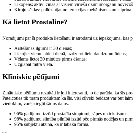
Likopēns: aktīvi cīnās ar visiem vīriešu dzimumorgānu novecoša
Ķirbju sēklas: palīdz atjaunot erekcijas mehānismus un stiprina 
Kā lietot Prostaline?
Norādījumi par šī produkta lietošanu ir atrodami uz iepakojuma, kas piev
Ārstēšanas ilgums ir 30 dienas;
Lietojiet vienu tableti dienā, uzdzerot lielu daudzumu ūdens;
Vēlams lietot 30 minūtes pirms ēšanas;
Uzglabāt mitrā vietā.
Klīniskie pētījumi
Zinātnisko pētījumu rezultāti ir ļoti interesanti, jo tie parāda, ka šis p
Pateicoties tik tīram produktam kā šis, visi cilvēki beidzot var būt lai
viedoklim, varēja iegūt šādus datus:
96% gadījumu izzūd prostatīta simptomi, sāpes un iekaisums.
98% gadījumu slimība pilnībā izzūd pēc pirmās nedēļas un pirmā
95% subjektu atzina, ka ir labākā formā.