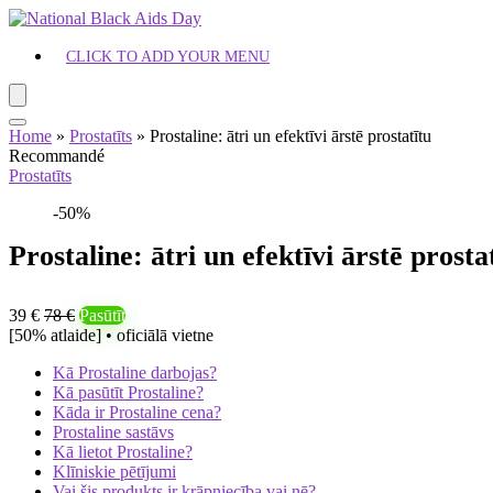
CLICK TO ADD YOUR MENU
Home
»
Prostatīts
»
Prostaline: ātri un efektīvi ārstē prostatītu
Recommandé
Prostatīts
-50%
Prostaline: ātri un efektīvi ārstē prosta
39 €
78 €
Pasūtīt
[50% atlaide] • oficiālā vietne
Kā Prostaline darbojas?
Kā pasūtīt Prostaline?
Kāda ir Prostaline cena?
Prostaline sastāvs
Kā lietot Prostaline?
Klīniskie pētījumi
Vai šis produkts ir krāpniecība vai nē?