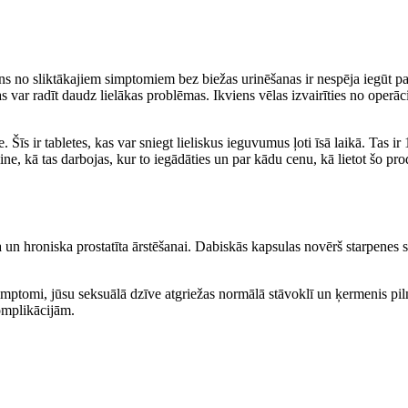
ens no sliktākajiem simptomiem bez biežas urinēšanas ir nespēja iegūt p
ē, tas var radīt daudz lielākas problēmas. Ikviens vēlas izvairīties no ope
. Šīs ir tabletes, kas var sniegt lieliskus ieguvumus ļoti īsā laikā. Tas 
ine, kā tas darbojas, kur to iegādāties un par kādu cenu, kā lietot šo pro
a un hroniska prostatīta ārstēšanai. Dabiskās kapsulas novērš starpenes s
simptomi, jūsu seksuālā dzīve atgriežas normālā stāvoklī un ķermenis piln
omplikācijām.