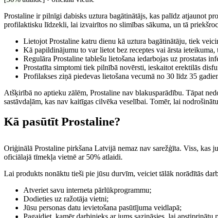
Prostaline ir pilnīgi dabisks uztura bagātinātājs, kas palīdz atjaunot p
profilaktisku līdzekli, lai izvairītos no slimības sākuma, un tā priekšroc
Lietojot Prostaline katru dienu kā uztura bagātinātāju, tiek vei
Kā papildinājumu to var lietot bez receptes vai ārsta ieteikuma,
Regulāra Prostaline tablešu lietošana iedarbojas uz prostatas in
Prostatīta simptomi tiek pilnībā novērsti, ieskaitot erektilās dis
Profilakses ziņā piedevas lietošana vecumā no 30 līdz 35 gadie
Atšķirībā no aptieku zālēm, Prostaline nav blakusparādību. Tāpat nedomāj
sastāvdaļām, kas nav kaitīgas cilvēka veselībai. Tomēr, lai nodrošināt
Kā pasūtīt Prostaline?
Oriģinālā Prostaline pirkšana Latvijā nemaz nav sarežģīta. Viss, kas jums
oficiālajā tīmekļa vietnē ar 50% atlaidi.
Lai produkts nonāktu tieši pie jūsu durvīm, veiciet tālāk norādītās dar
Atveriet savu interneta pārlūkprogrammu;
Dodieties uz ražotāja vietni;
Jūsu personas datu ievietošana pasūtījuma veidlapā;
Pagaidiet, kamēr darbinieks ar jums sazināsies, lai apstiprināt