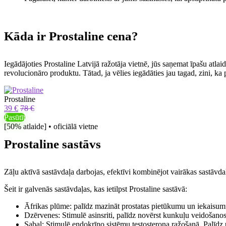
Kāda ir Prostaline cena?
Iegādājoties Prostaline Latvijā ražotāja vietnē, jūs saņemat īpašu atla
revolucionāro produktu. Tātad, ja vēlies iegādāties jau tagad, zini, ka
Prostaline
39 €
78 €
Pasūtīt
[50% atlaide] • oficiālā vietne
Prostaline sastāvs
Zāļu aktīvā sastāvdaļa darbojas, efektīvi kombinējot vairākas sastāvdaļ
Šeit ir galvenās sastāvdaļas, kas ietilpst Prostaline sastāvā:
Āfrikas plūme: palīdz mazināt prostatas pietūkumu un iekaisumu,
Dzērvenes: Stimulē asinsriti, palīdz novērst kunkuļu veidošanos
Sabal: Stimulē endokrīno sistēmu testosterona ražošanā. Palīdz