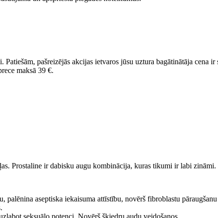
idi. Patiešām, pašreizējās akcijas ietvaros jūsu uztura bagātinātāja cena
 prece maksā 39 €.
as. Prostaline ir dabisku augu kombinācija, kuras tikumi ir labi zināmi.
 palēnina aseptiska iekaisuma attīstību, novērš fibroblastu pāraugšanu
.
 uzlabot seksuālo potenci. Novērš šķiedru audu veidošanos.