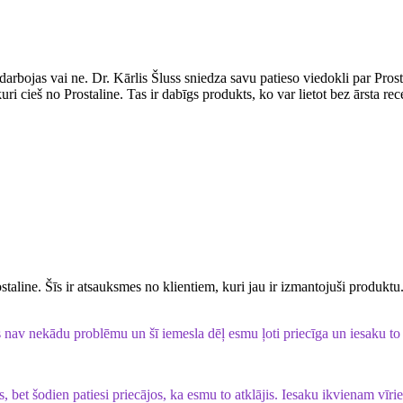
 darbojas vai ne. Dr. Kārlis Šluss sniedza savu patieso viedokli par Prost
 cieš no Prostaline. Tas ir dabīgs produkts, ko var lietot bez ārsta recep
rostaline. Šīs ir atsauksmes no klientiem, kuri jau ir izmantojuši produkt
s nav nekādu problēmu un šī iemesla dēļ esmu ļoti priecīga un iesaku to
, bet šodien patiesi priecājos, ka esmu to atklājis. Iesaku ikvienam vīrie