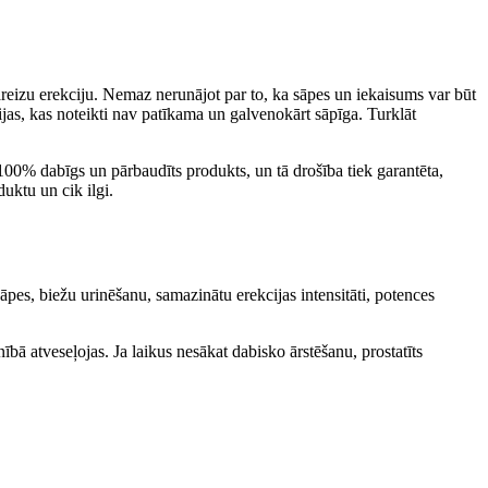
areizu erekciju. Nemaz nerunājot par to, ka sāpes un iekaisums var būt
rācijas, kas noteikti nav patīkama un galvenokārt sāpīga. Turklāt
ir 100% dabīgs un pārbaudīts produkts, un tā drošība tiek garantēta,
duktu un cik ilgi.
āpes, biežu urinēšanu, samazinātu erekcijas intensitāti, potences
ībā atveseļojas. Ja laikus nesākat dabisko ārstēšanu, prostatīts