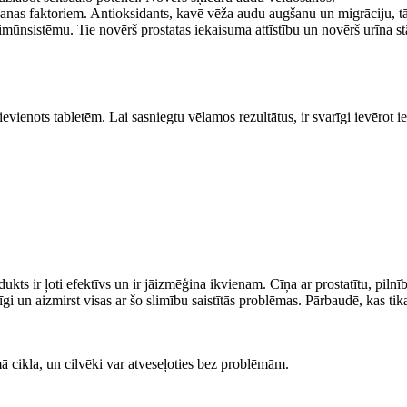
nas faktoriem. Antioksidants, kavē vēža audu augšanu un migrāciju, tā
imūnsistēmu. Tie novērš prostatas iekaisuma attīstību un novērš urīna st
ienots tabletēm. Lai sasniegtu vēlamos rezultātus, ir svarīgi ievērot iete
rodukts ir ļoti efektīvs un ir jāizmēģina ikvienam. Cīņa ar prostatītu, piln
mīgi un aizmirst visas ar šo slimību saistītās problēmas. Pārbaudē, kas ti
 cikla, un cilvēki var atveseļoties bez problēmām.