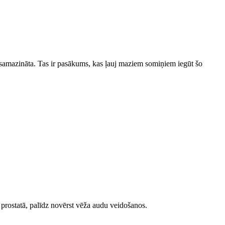
 ir samazināta. Tas ir pasākums, kas ļauj maziem somiņiem iegūt šo
 prostatā, palīdz novērst vēža audu veidošanos.