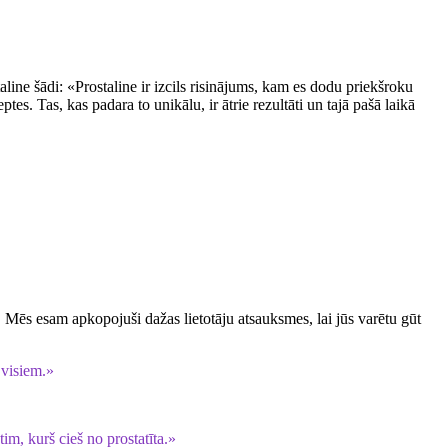
aline šādi: «Prostaline ir izcils risinājums, kam es dodu priekšroku
tes. Tas, kas padara to unikālu, ir ātrie rezultāti un tajā pašā laikā
u. Mēs esam apkopojuši dažas lietotāju atsauksmes, lai jūs varētu gūt
 visiem.»
tim, kurš cieš no prostatīta.»