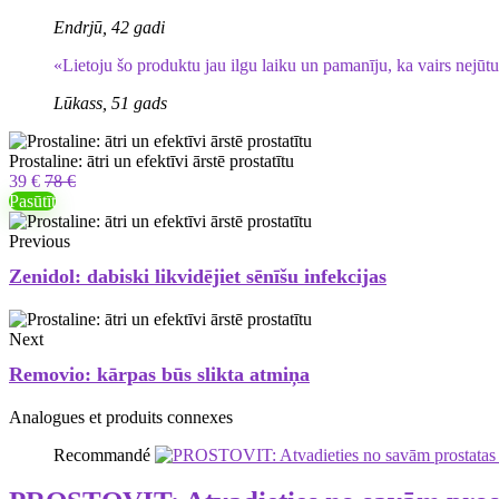
Endrjū, 42 gadi
«Lietoju šo produktu jau ilgu laiku un pamanīju, ka vairs nejūt
Lūkass, 51 gads
Prostaline: ātri un efektīvi ārstē prostatītu
39 €
78 €
Pasūtīt
Previous
Zenidol: dabiski likvidējiet sēnīšu infekcijas
Next
Removio: kārpas būs slikta atmiņa
Analogues et produits connexes
Recommandé