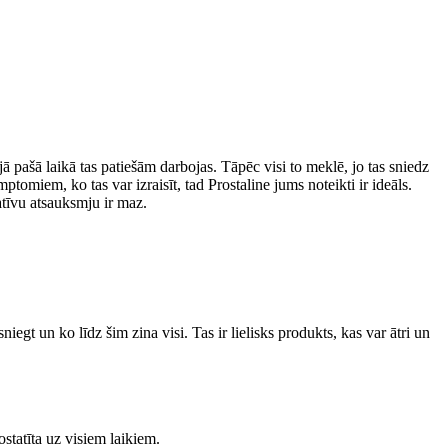
jā pašā laikā tas patiešām darbojas. Tāpēc visi to meklē, jo tas sniedz
mptomiem, ko tas var izraisīt, tad Prostaline jums noteikti ir ideāls.
gatīvu atsauksmju ir maz.
iegt un ko līdz šim zina visi. Tas ir lielisks produkts, kas var ātri un
ostatīta uz visiem laikiem.