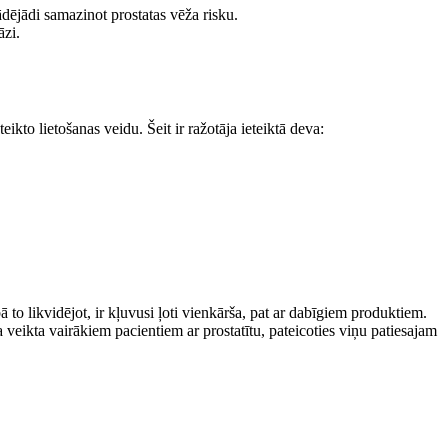
dējādi samazinot prostatas vēža risku.
āzi.
ikto lietošanas veidu. Šeit ir ražotāja ieteiktā deva:
ībā to likvidējot, ir kļuvusi ļoti vienkārša, pat ar dabīgiem produktiem.
ka veikta vairākiem pacientiem ar prostatītu, pateicoties viņu patiesajam