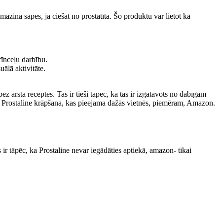
mazina sāpes, ja ciešat no prostatīta. Šo produktu var lietot kā
rīnceļu darbību.
uālā aktivitāte.
z ārsta receptes. Tas ir tieši tāpēc, ka tas ir izgatavots no dabīgām
evis Prostaline krāpšana, kas pieejama dažās vietnēs, piemēram, Amazon.
s ir tāpēc, ka Prostaline nevar iegādāties aptiekā, amazon- tikai