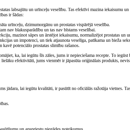
rostatas labsajūtu un urīnceļu veselību. Tas efektīvi mazina iekaisumu un 
ības ir šādas:
cināta urīnceļu, dzimumorgānu un prostatas vispārējā veselība.
 tam nav blakusparādību un tas nav bīstams veselībai.
fekciju, mazinot sāpes un ārstējot iekaisumu, normalizējot prostatas un u
funkcijas un impotenci, un tiek atjaunota veselīga, patīkama un bieža seks
m kavē potenciālo prostatas slimību rašanos.
iet, ka, lai iegūtu šīs zāles, jums ir nepieciešama recepte. To iegūst be
u lielāku efektivitāti, jums vienmēr ir jāpasūta oriģinālais produkts, n
 jādara, lai iegūtu kvalitāti, ir pasūtīt no oficiālās ražotāja vietnes. Ta
bības.
u pasūtījumu un apspriestu piegādes noteikumus.