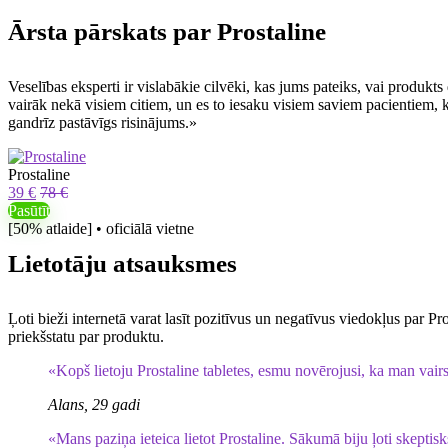
Ārsta pārskats par Prostaline
Veselības eksperti ir vislabākie cilvēki, kas jums pateiks, vai produkts
vairāk nekā visiem citiem, un es to iesaku visiem saviem pacientiem, kuri
gandrīz pastāvīgs risinājums.»
Prostaline
39 €
78 €
Pasūtīt
[50% atlaide] • oficiālā vietne
Lietotāju atsauksmes
Ļoti bieži internetā varat lasīt pozitīvus un negatīvus viedokļus par P
priekšstatu par produktu.
«Kopš lietoju Prostaline tabletes, esmu novērojusi, ka man vair
Alans, 29 gadi
«Mans paziņa ieteica lietot Prostaline. Sākumā biju ļoti skeptisks