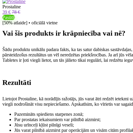
Prostaline
39 €
78 €
Pasūtīt
[50% atlaide] • oficiālā vietne
Vai šis produkts ir krāpniecība vai nē?
Šādu produktu unikālu padara fakts, ka tas satur dabiskas sastāvdaļas, 
pārsteidzošus rezultātus un vēl neredzētas priekšrocības. Ja arī jūs vēla
Tabletes ir ļoti viegli lietot, un tās jālieto tikai regulāri, lai redzēt
Rezultāti
Lietojot Prostaline, kā norādījis ražotājs, jūs varat ātri redzēt ietekmi
viegli nodrošināt visu nepieciešamo. Apskatīsim, ko vīrietis var sagaid
Pazemināts spiediens starpenes zonā;
Par prostatas iekaisumiem var pilnībā aizmirst;
Jūsu urīnceļi kļūst pilnīgi veseli;
Jūs varat pilnībā aizmirst par operācijām un visām citām profilak