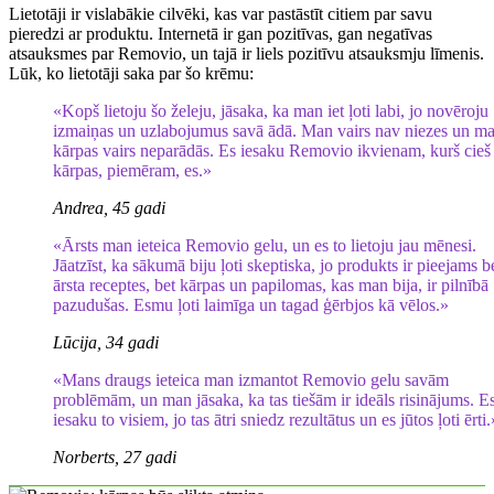
Lietotāji ir vislabākie cilvēki, kas var pastāstīt citiem par savu
pieredzi ar produktu. Internetā ir gan pozitīvas, gan negatīvas
atsauksmes par Removio, un tajā ir liels pozitīvu atsauksmju līmenis.
Lūk, ko lietotāji saka par šo krēmu:
«Kopš lietoju šo želeju, jāsaka, ka man iet ļoti labi, jo novēroju
izmaiņas un uzlabojumus savā ādā. Man vairs nav niezes un m
kārpas vairs neparādās. Es iesaku Removio ikvienam, kurš cieš
kārpas, piemēram, es.»
Andrea, 45 gadi
«Ārsts man ieteica Removio gelu, un es to lietoju jau mēnesi.
Jāatzīst, ka sākumā biju ļoti skeptiska, jo produkts ir pieejams b
ārsta receptes, bet kārpas un papilomas, kas man bija, ir pilnībā
pazudušas. Esmu ļoti laimīga un tagad ģērbjos kā vēlos.»
Lūcija, 34 gadi
«Mans draugs ieteica man izmantot Removio gelu savām
problēmām, un man jāsaka, ka tas tiešām ir ideāls risinājums. E
iesaku to visiem, jo ​​tas ātri sniedz rezultātus un es jūtos ļoti ērti.
Norberts, 27 gadi