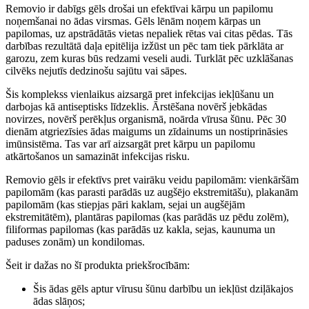
Removio ir dabīgs gēls drošai un efektīvai kārpu un papilomu
noņemšanai no ādas virsmas. Gēls lēnām noņem kārpas un
papilomas, uz apstrādātās vietas nepaliek rētas vai citas pēdas. Tās
darbības rezultātā daļa epitēlija izžūst un pēc tam tiek pārklāta ar
garozu, zem kuras būs redzami veseli audi. Turklāt pēc uzklāšanas
cilvēks nejutīs dedzinošu sajūtu vai sāpes.
Šis komplekss vienlaikus aizsargā pret infekcijas iekļūšanu un
darbojas kā antiseptisks līdzeklis. Ārstēšana novērš jebkādas
novirzes, novērš perēkļus organismā, noārda vīrusa šūnu. Pēc 30
dienām atgriezīsies ādas maigums un zīdainums un nostiprināsies
imūnsistēma. Tas var arī aizsargāt pret kārpu un papilomu
atkārtošanos un samazināt infekcijas risku.
Removio gēls ir efektīvs pret vairāku veidu papilomām: vienkāršām
papilomām (kas parasti parādās uz augšējo ekstremitāšu), plakanām
papilomām (kas stiepjas pāri kaklam, sejai un augšējām
ekstremitātēm), plantāras papilomas (kas parādās uz pēdu zolēm),
filiformas papilomas (kas parādās uz kakla, sejas, kaunuma un
paduses zonām) un kondilomas.
Šeit ir dažas no šī produkta priekšrocībām:
Šis ādas gēls aptur vīrusu šūnu darbību un iekļūst dziļākajos
ādas slāņos;