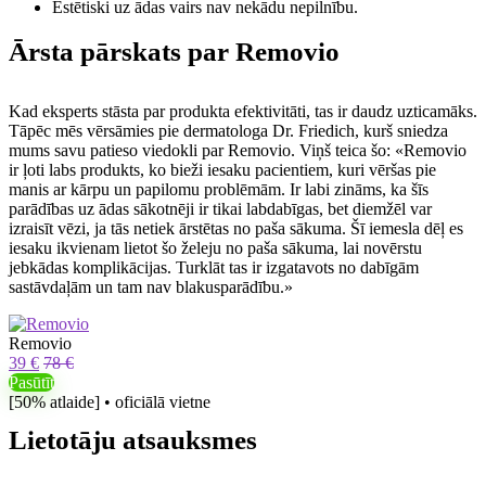
Estētiski uz ādas vairs nav nekādu nepilnību.
Ārsta pārskats par Removio
Kad eksperts stāsta par produkta efektivitāti, tas ir daudz uzticamāks.
Tāpēc mēs vērsāmies pie dermatologa Dr. Friedich, kurš sniedza
mums savu patieso viedokli par Removio. Viņš teica šo: «Removio
ir ļoti labs produkts, ko bieži iesaku pacientiem, kuri vēršas pie
manis ar kārpu un papilomu problēmām. Ir labi zināms, ka šīs
parādības uz ādas sākotnēji ir tikai labdabīgas, bet diemžēl var
izraisīt vēzi, ja tās netiek ārstētas no paša sākuma. Šī iemesla dēļ es
iesaku ikvienam lietot šo želeju no paša sākuma, lai novērstu
jebkādas komplikācijas. Turklāt tas ir izgatavots no dabīgām
sastāvdaļām un tam nav blakusparādību.»
Removio
39 €
78 €
Pasūtīt
[50% atlaide] • oficiālā vietne
Lietotāju atsauksmes