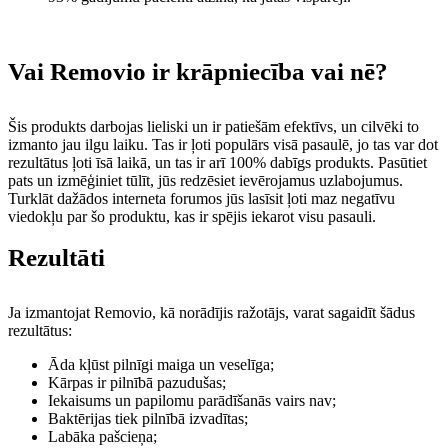
Vai Removio ir krāpniecība vai nē?
Šis produkts darbojas lieliski un ir patiešām efektīvs, un cilvēki to
izmanto jau ilgu laiku. Tas ir ļoti populārs visā pasaulē, jo tas var dot
rezultātus ļoti īsā laikā, un tas ir arī 100% dabīgs produkts. Pasūtiet
pats un izmēģiniet tūlīt, jūs redzēsiet ievērojamus uzlabojumus.
Turklāt dažādos interneta forumos jūs lasīsit ļoti maz negatīvu
viedokļu par šo produktu, kas ir spējis iekarot visu pasauli.
Rezultāti
Ja izmantojat Removio, kā norādījis ražotājs, varat sagaidīt šādus
rezultātus:
Āda kļūst pilnīgi maiga un veselīga;
Kārpas ir pilnībā pazudušas;
Iekaisums un papilomu parādīšanās vairs nav;
Baktērijas tiek pilnībā izvadītas;
Labāka pašcieņa;