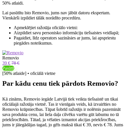
50% atlaidi.
Lai pasūtītu īsto Removio, jums nav jābūt datoru ekspertam.
Vienkārši izpildiet tālāk norādīto procedūru.
Apmeklējiet ražotāja oficiālo vietni:
Aizpildiet savu personisko informāciju tiešsaistes veidlapā;
Pagaidiet, līdz operators sazināsies ar jums, lai apspriestu
piegādes noteikumus.
Removio
39 €
78 €
Pasūtīt
[50% atlaide] • oficiālā vietne
Par kādu cenu tiek pārdots Removio?
Kā zināms, Removio iegāde Latvijā tiek veikta tiešsaistē un tikai
oficiālajā ražotāja vietnē. Tas ir vienīgais veids, kā izvairīties no
Removio krāpniecības. Tāpat šobrīd ražotājs ir nolēmis pazemināt
sava produkta cenu, lai liela daļa cilvēku varētu gūt labumu no tā
priekšrocībām. Tātad, ja vēlaties izmantot akcijas priekšrocības,
jums ir jāiegādājas tagad, jo gēls maksā tikai € 39, nevis € 78. Jums