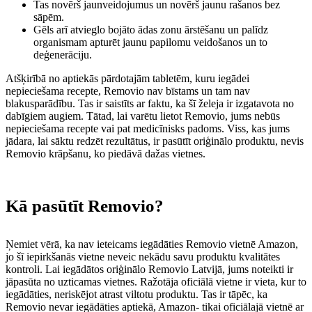
Tas novērš jaunveidojumus un novērš jaunu rašanos bez
sāpēm.
Gēls arī atvieglo bojāto ādas zonu ārstēšanu un palīdz
organismam apturēt jaunu papilomu veidošanos un to
deģenerāciju.
Atšķirībā no aptiekās pārdotajām tabletēm, kuru iegādei
nepieciešama recepte, Removio nav bīstams un tam nav
blakusparādību. Tas ir saistīts ar faktu, ka šī želeja ir izgatavota no
dabīgiem augiem. Tātad, lai varētu lietot Removio, jums nebūs
nepieciešama recepte vai pat medicīnisks padoms. Viss, kas jums
jādara, lai sāktu redzēt rezultātus, ir pasūtīt oriģinālo produktu, nevis
Removio krāpšanu, ko piedāvā dažas vietnes.
Kā pasūtīt Removio?
Ņemiet vērā, ka nav ieteicams iegādāties Removio vietnē Amazon,
jo šī iepirkšanās vietne neveic nekādu savu produktu kvalitātes
kontroli. Lai iegādātos oriģinālo Removio Latvijā, jums noteikti ir
jāpasūta no uzticamas vietnes. Ražotāja oficiālā vietne ir vieta, kur to
iegādāties, neriskējot atrast viltotu produktu. Tas ir tāpēc, ka
Removio nevar iegādāties aptiekā, Amazon- tikai oficiālajā vietnē ar