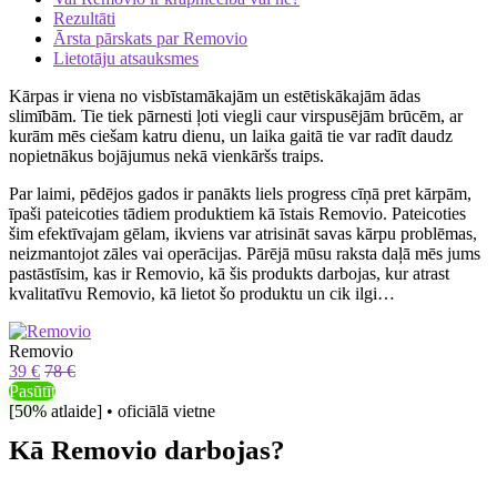
Rezultāti
Ārsta pārskats par Removio
Lietotāju atsauksmes
Kārpas ir viena no visbīstamākajām un estētiskākajām ādas
slimībām. Tie tiek pārnesti ļoti viegli caur virspusējām brūcēm, ar
kurām mēs ciešam katru dienu, un laika gaitā tie var radīt daudz
nopietnākus bojājumus nekā vienkāršs traips.
Par laimi, pēdējos gados ir panākts liels progress cīņā pret kārpām,
īpaši pateicoties tādiem produktiem kā īstais Removio. Pateicoties
šim efektīvajam gēlam, ikviens var atrisināt savas kārpu problēmas,
neizmantojot zāles vai operācijas. Pārējā mūsu raksta daļā mēs jums
pastāstīsim, kas ir Removio, kā šis produkts darbojas, kur atrast
kvalitatīvu Removio, kā lietot šo produktu un cik ilgi…
Removio
39 €
78 €
Pasūtīt
[50% atlaide] • oficiālā vietne
Kā Removio darbojas?