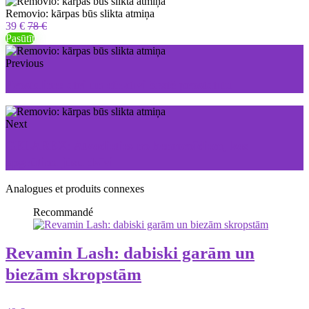
Removio: kārpas būs slikta atmiņa
39 €
78 €
Pasūtīt
Previous
Prostaline: ātri un efektīvi ārstē prostatītu
Next
GELAREX: Atvadieties no hemoroīdiem, kas
apgrūtina jūsu dzīvi
Analogues et produits connexes
Recommandé
Revamin Lash: dabiski garām un
biezām skropstām