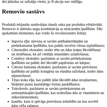
ātri jādodas uz ražotāja vietni, jo šī akcija nav mūžīga.
Removio sastāvs
Produktā iekļautās sastāvdaļas daudz saka par produkta efektivitāti.
Removio ir dabisku augu kombinācija ar neticamām īpašībām. Sīki
apskatīsim elementus, kas veido šo revolucionāro želeju:
Ingvera eļļa: slavena ar savām antibakteriālajām un
pretiekaisuma īpašībām, kas palīdz novērst vīrusa izplatīšanos;
Citronzāles ekstrakts: noder rētu un ādas traipu likvidēšanai
un ārstēšanai, kā arī vietējās imunitātes uzlabošanai;
Comfrey ekstrakts: pazīstams ar savām pretiekaisuma
īpašībām un palīdz ātri likvidēt papilomas un kārpas;
Citronu balzama ekstrakts: pazīstams ar savām pretvīrusu
īpašībām un palīdz kolagēna un elastīna ražošanā, noder ādas
atjaunošanai;
Tējas koka eļļa, kas palīdz ādai likvidēt ādas neoplazmas,
bloķējot jaunu ļaundabīgo formu parādīšanos;
Tokoferols: pazīstams ar savām pretiekaisuma un
antiseptiskajām īpašībām, kas nodrošina ādu ar vitamīniem un
mikroelementiem;
kanēlis, kam ir spēcīga pretvīrusu iedarbība un kas novērš
ādas vēža rašanos;