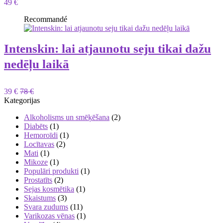
49 €
Recommandé
Intenskin: lai atjaunotu seju tikai dažu
nedēļu laikā
39 €
78 €
Kategorijas
Alkoholisms un smēķēšana
(2)
Diabēts
(1)
Hemoroīdi
(1)
Locītavas
(2)
Mati
(1)
Mikoze
(1)
Populāri produkti
(1)
Prostatīts
(2)
Sejas kosmētika
(1)
Skaistums
(3)
Svara zudums
(11)
Varikozas vēnas
(1)