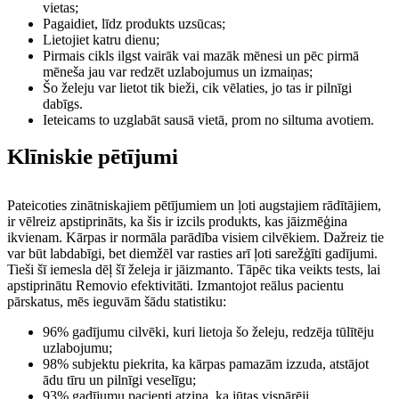
vietas;
Pagaidiet, līdz produkts uzsūcas;
Lietojiet katru dienu;
Pirmais cikls ilgst vairāk vai mazāk mēnesi un pēc pirmā
mēneša jau var redzēt uzlabojumus un izmaiņas;
Šo želeju var lietot tik bieži, cik vēlaties, jo tas ir pilnīgi
dabīgs.
Ieteicams to uzglabāt sausā vietā, prom no siltuma avotiem.
Klīniskie pētījumi
Pateicoties zinātniskajiem pētījumiem un ļoti augstajiem rādītājiem,
ir vēlreiz apstiprināts, ka šis ir izcils produkts, kas jāizmēģina
ikvienam. Kārpas ir normāla parādība visiem cilvēkiem. Dažreiz tie
var būt labdabīgi, bet diemžēl var rasties arī ļoti sarežģīti gadījumi.
Tieši šī iemesla dēļ šī želeja ir jāizmanto. Tāpēc tika veikts tests, lai
apstiprinātu Removio efektivitāti. Izmantojot reālus pacientu
pārskatus, mēs ieguvām šādu statistiku:
96% gadījumu cilvēki, kuri lietoja šo želeju, redzēja tūlītēju
uzlabojumu;
98% subjektu piekrita, ka kārpas pamazām izzuda, atstājot
ādu tīru un pilnīgi veselīgu;
93% gadījumu pacienti atzina, ka jūtas vispārēji.