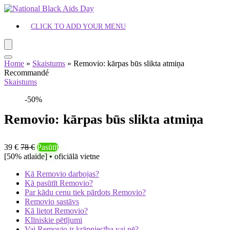
CLICK TO ADD YOUR MENU
Home
»
Skaistums
»
Removio: kārpas būs slikta atmiņa
Recommandé
Skaistums
-50%
Removio: kārpas būs slikta atmiņa
39 €
78 €
Pasūtīt
[50% atlaide] • oficiālā vietne
Kā Removio darbojas?
Kā pasūtīt Removio?
Par kādu cenu tiek pārdots Removio?
Removio sastāvs
Kā lietot Removio?
Klīniskie pētījumi
Vai Removio ir krāpniecība vai nē?