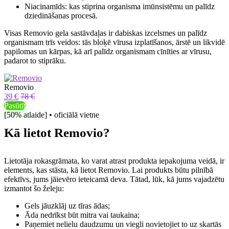
Niacinamīds: kas stiprina organisma imūnsistēmu un palīdz
dziedināšanas procesā.
Visas Removio gela sastāvdaļas ir dabiskas izcelsmes un palīdz
organismam trīs veidos: tās bloķē vīrusa izplatīšanos, ārstē un likvidē
papilomas un kārpas, kā arī palīdz organismam cīnīties ar vīrusu,
padarot to stiprāku.
Removio
39 €
78 €
Pasūtīt
[50% atlaide] • oficiālā vietne
Kā lietot Removio?
Lietotāja rokasgrāmata, ko varat atrast produkta iepakojuma veidā, ir
elements, kas stāsta, kā lietot Removio. Lai produkts būtu pilnībā
efektīvs, jums jāievēro ieteicamā deva. Tātad, lūk, kā jums vajadzētu
izmantot šo želeju:
Gels jāuzklāj uz tīras ādas;
Āda nedrīkst būt mitra vai taukaina;
Paņemiet nelielu daudzumu un viegli novietojiet to uz skartās