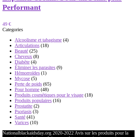
Performant
49 €
Categories
Alcoolisme et tabagisme
(4)
Articulations
(18)
Beauté
(25)
Cheveux
(8)
Diabète
(4)
Éliminer les parasites
(9)
Hémorroïdes
(1)
Mycose
(5)
Perte de poids
(65)
Pour homme
(48)
Produits cosmétiques pour le visage
(18)
Produits populaires
(16)
Prostatite
(2)
Psoriasis
(3)
Santé
(41)
Varices
(10)
Nationalblackaidsday.org 2020-2022 Avis sur les produits pour la