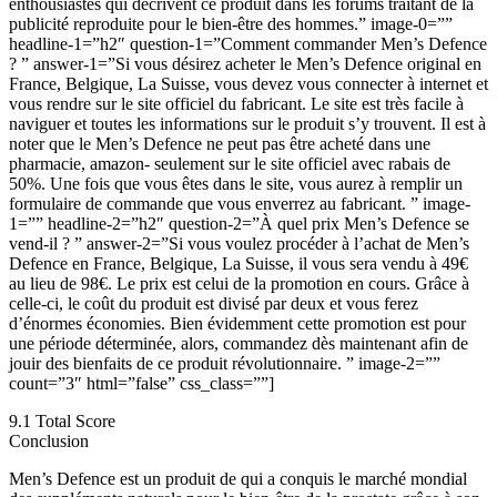
enthousiastes qui décrivent ce produit dans les forums traitant de la
publicité reproduite pour le bien-être des hommes.” image-0=””
headline-1=”h2″ question-1=”Comment commander Men’s Defence
? ” answer-1=”Si vous désirez acheter le Men’s Defence original en
France, Belgique, La Suisse, vous devez vous connecter à internet et
vous rendre sur le site officiel du fabricant. Le site est très facile à
naviguer et toutes les informations sur le produit s’y trouvent. Il est à
noter que le Men’s Defence ne peut pas être acheté dans une
pharmacie, amazon- seulement sur le site officiel avec rabais de
50%. Une fois que vous êtes dans le site, vous aurez à remplir un
formulaire de commande que vous enverrez au fabricant. ” image-
1=”” headline-2=”h2″ question-2=”À quel prix Men’s Defence se
vend-il ? ” answer-2=”Si vous voulez procéder à l’achat de Men’s
Defence en France, Belgique, La Suisse, il vous sera vendu à 49€
au lieu de 98€. Le prix est celui de la promotion en cours. Grâce à
celle-ci, le coût du produit est divisé par deux et vous ferez
d’énormes économies. Bien évidemment cette promotion est pour
une période déterminée, alors, commandez dès maintenant afin de
jouir des bienfaits de ce produit révolutionnaire. ” image-2=””
count=”3″ html=”false” css_class=””]
9.1
Total Score
Conclusion
Men’s Defence est un produit de qui a conquis le marché mondial