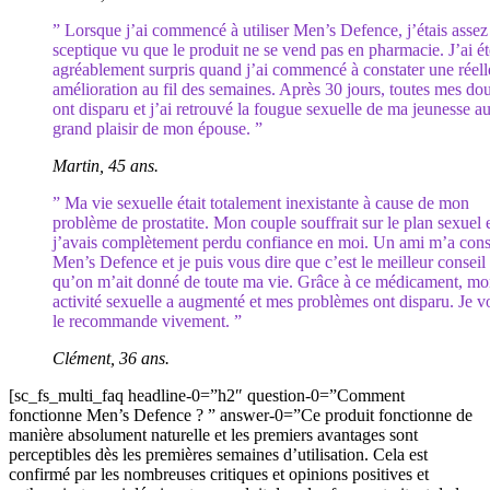
” Lorsque j’ai commencé à utiliser Men’s Defence, j’étais assez
sceptique vu que le produit ne se vend pas en pharmacie. J’ai ét
agréablement surpris quand j’ai commencé à constater une réell
amélioration au fil des semaines. Après 30 jours, toutes mes do
ont disparu et j’ai retrouvé la fougue sexuelle de ma jeunesse a
grand plaisir de mon épouse. ”
Martin, 45 ans.
” Ma vie sexuelle était totalement inexistante à cause de mon
problème de prostatite. Mon couple souffrait sur le plan sexuel 
j’avais complètement perdu confiance en moi. Un ami m’a cons
Men’s Defence et je puis vous dire que c’est le meilleur conseil
qu’on m’ait donné de toute ma vie. Grâce à ce médicament, m
activité sexuelle a augmenté et mes problèmes ont disparu. Je v
le recommande vivement. ”
Clément, 36 ans.
[sc_fs_multi_faq headline-0=”h2″ question-0=”Comment
fonctionne Men’s Defence ? ” answer-0=”Ce produit fonctionne de
manière absolument naturelle et les premiers avantages sont
perceptibles dès les premières semaines d’utilisation. Cela est
confirmé par les nombreuses critiques et opinions positives et