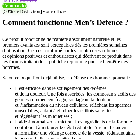
49 EUR
98 EUR
Commander
[50% de Réduction] • site officiel
Comment fonctionne Men’s Defence ?
Ce produit fonctionne de manière absolument naturelle et les
premiers avantages sont perceptibles dès les premières semaines
d’utilisation. Cela est confirmé par les nombreuses critiques
et opinions positives et enthousiastes qui décrivent ce produit dans
les forums traitant de la publicité reproduite pour le bien-être des
hommes.
Selon ceux qui l’ont déjà utilisé, la défense des hommes pourrait :
Il est efficace dans le soulagement des œdèmes
et de la douleur. Une fois absorbées, les composants actifs des
gélules commencent à agir, soulageant la douleur
et l’inflammation au niveau cellulaire, relâchant les spasmes
musculaires, aidant à éliminer les caillots sanguins
et régénérant les muqueuses ;
Il aide à normaliser la miction. Les ingrédients de la formule
contribuent à restaurer le débit réduit de l’urètre. Ils aident
à normaliser une vidange correcte de la vessie, réduisant ainsi
le besoin d’aller aux toilettes la nuit ;