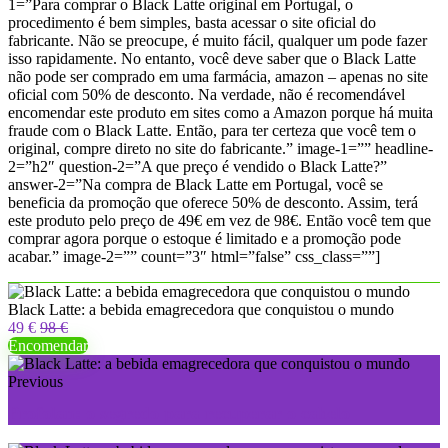
1=”Para comprar o Black Latte original em Portugal, o
procedimento é bem simples, basta acessar o site oficial do
fabricante. Não se preocupe, é muito fácil, qualquer um pode fazer
isso rapidamente. No entanto, você deve saber que o Black Latte
não pode ser comprado em uma farmácia, amazon – apenas no site
oficial com 50% de desconto. Na verdade, não é recomendável
encomendar este produto em sites como a Amazon porque há muita
fraude com o Black Latte. Então, para ter certeza que você tem o
original, compre direto no site do fabricante.” image-1=”” headline-
2=”h2″ question-2=”A que preço é vendido o Black Latte?”
answer-2=”Na compra de Black Latte em Portugal, você se
beneficia da promoção que oferece 50% de desconto. Assim, terá
este produto pelo preço de 49€ em vez de 98€. Então você tem que
comprar agora porque o estoque é limitado e a promoção pode
acabar.” image-2=”” count=”3″ html=”false” css_class=””]
Black Latte: a bebida emagrecedora que conquistou o mundo
49 €
98 €
Encomendar
Previous
Profolan: o segredo para recuperar o cabelo