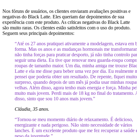
Nos fóruns de usuários, os clientes enviaram avaliações positivas e
negativas do Black Latte. Eles queriam dar depoimentos de sua
experiência com este produto. As críticas negativas do Black Latte
são muito raras. Os clientes estão satisfeitos com o uso do produto.
Seguem seus principais depoimentos:
“Até os 27 anos pratiquei ativamente a modelagem, estava em 
forma. Mas os anos e as mudanças hormonais me transformaram
não tinha forças para praticar desporto, já não tinha controlo pa
seguir uma dieta. Eu tive que renovar meu guarda-roupa comp
roupas de tamanho maior. Um dia, minha amiga me trouxe Bla
Latte e ela me disse para beber uma vez por dia. Eu realmente 
pensei que poderia obter um resultado. De repente, fiquei muito
surpreso, quando depois de um mês já podia usar minhas roupa
velhas. Além disso, agora tenho mais energia e força. Minha pe
muito mais jovem. Perdi mais de 18 kg no final do tratamento.
disso, sinto que sou 10 anos mais jovem.”
Cláudia, 35 anos.
“Tornou-se meu momento diário de relaxamento. É delicioso,
energizante e nada perigoso. Não sinto necessidade de vários
lanches. É um excelente produto que me fez recuperar a saúde 
peso da juventude.”