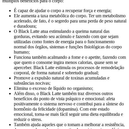
múltiplos benefícios para o corpo:
É capaz de ajudar o corpo a recuperar força e energia;
Ele aumenta a taxa metabólica do corpo. Ter um metabolismo
acelerado, de fato, é o segredo para uma perda de peso natural
e duradoura;
O Black Latte atua estimulando a queima natural das
gorduras, evitando seu acúmulo e fazendo com que sejam
utilizadas como fontes de energia para o funcionamento
normal dos órgãos, sistemas e funções fisiológicas do corpo
humano;
Funciona também acalmando a fome e o apetite, fazendo com
que quem o consome ingira menos calorias, quase sem se
aperceber. Black Latte estimula os processos de remodelação
corporal, de forma natural e sobretudo gradual;
Promove a expulsão natural de toxinas acumuladas e
substâncias nocivas;
Elimina o excesso de líquido no organismo;
Além disso, o Black Latte também traz diversos outros
benefícios do ponto de vista psíquico e emocional: afeta
positivamente o sistema nervoso e contribui para a síntese do
hormônio da felicidade (dopamina). Com este estado
emocional, torna-se mais fácil seguir uma dieta equilibrada e
reduzir o stress.
Também ajuda aqueles que o tomam a melhorar a resistência,