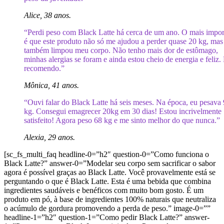
Alice, 38 anos.
“Perdi peso com Black Latte há cerca de um ano. O mais impor
é que este produto não só me ajudou a perder quase 20 kg, mas
também limpou meu corpo. Não tenho mais dor de estômago,
minhas alergias se foram e ainda estou cheio de energia e feliz.
recomendo.”
Mônica, 41 anos.
“Ouvi falar do Black Latte há seis meses. Na época, eu pesava
kg. Consegui emagrecer 20kg em 30 dias! Estou incrivelmente
satisfeito! Agora peso 68 kg e me sinto melhor do que nunca.”
Alexia, 29 anos.
[sc_fs_multi_faq headline-0=”h2″ question-0=”Como funciona o
Black Latte?” answer-0=”Modelar seu corpo sem sacrificar o sabor
agora é possível graças ao Black Latte. Você provavelmente está se
perguntando o que é Black Latte. Esta é uma bebida que combina
ingredientes saudáveis ​​e benéficos com muito bom gosto. É um
produto em pó, à base de ingredientes 100% naturais que neutraliza
o acúmulo de gordura promovendo a perda de peso.” image-0=””
headline-1=”h2″ question-1=”Como pedir Black Latte?” answer-