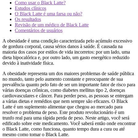
Como usar o Black Latte?
Estudos clínicos
O Black Latte é uma farsa ou não?
Os resultados
Revisão de um médico de Black Latte
Comentários de usuários
A obesidade é uma condição caracterizada pelo acúmulo excessivo
de gordura corporal, causa sérios danos à saúde. É causada na
maioria dos casos por estilos de vida incorretos: por um lado, uma
dieta hipocalórica e, por outro lado, um gasto energético reduzido
devido à inatividade física.
A obesidade representa um dos maiores problemas de saúde pública
no mundo, tanto pelo aumento constante e preocupante de sua
prevalência quanto pelo fato de ser um importante fator de risco para
várias doenças crônicas, como diabetes mellitus tipo 2, doenças
cardiovasculares e câncer. Para perder peso, as pessoas se entregam
a várias dietas e remédios que nem sempre são eficazes. O Black
Latte é um suplemento alimentar que chegou ao mercado para
resolver o problema de peso. Este produto revolucionário é um
trunfo real para uma rápida perda de peso. Neste artigo, você será
edificado sobre este medicamento. Você saberá então onde encontrar
o Black Latte, como funciona, quanto tempo dura a cura ou até
mesmo como tomar o Black Latte.