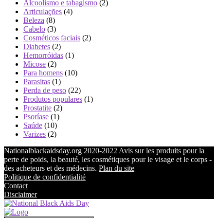
Alcoolismo e tabagismo
(2)
Articulações
(4)
Beleza
(8)
Cabelo
(3)
Cosméticos faciais
(2)
Diabetes
(2)
Hemorróidas
(1)
Micose
(2)
Para homens
(10)
Parasitas
(1)
Perda de peso
(22)
Produtos populares
(1)
Prostatite
(2)
Psoríase
(1)
Saúde
(10)
Varizes
(2)
Nationalblackaidsday.org 2020-2022 Avis sur les produits pour la
perte de poids, la beauté, les cosmétiques pour le visage et le corps -
des acheteurs et des médecins.
Plan du site
Politique de confidentialité
Contact
Disclaimer