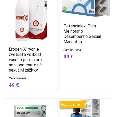
Potencialex: Para
Melhorar o
Desempenho Sexual
Masculino
Erogen-X: rychle
Para homens
zvětšete velikost
39 €
vašeho penisu pro
nezapomenutelné
sexuální zážitky
Para homens
49 €
Populaire