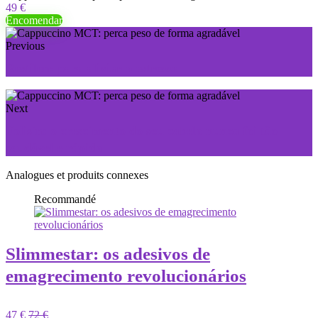
49 €
Encomendar
Previous
Restilen: para aliviar o estresse
Next
Folisin: o crescimento do seu cabelo nunca foi tão
saudável e rápido
Analogues et produits connexes
Recommandé
Slimmestar: os adesivos de
emagrecimento revolucionários
47 €
72 €