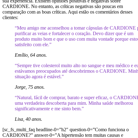
sua experiência. Existem opiniões positivas e negativas sobre
CARDIONE. No entanto, as críticas negativas são poucas em
comparação com as boas críticas. Aqui estão os comentários desses
clientes:
“Meu amigo me aconselhou a tomar cápsulas de CARDIONE 
purificar as veias e fortalecer o coração. Devo dizer que é um
produto muito bom e que o uso com muita vontade porque esto
satisfeito com ele.”
Emílio, 64 anos.
“Sempre tive colesterol muito alto no sangue e meu médico e e
estávamos preocupados até descobrirmos o CARDIONE. Min
situação agora é estável.”
Jorge, 75 anos.
“Natural, fácil de comprar, barato e super eficaz, o CARDIONE
uma verdadeira descoberta para mim. Minha saúde melhorou
significativamente e me sinto bem.”
Lisa, 40 anos.
[sc_fs_multi_faq headline-0=”h2″ question-0=”Como funciona o
CARDIONE?” answer-0=”A hipertensão tem muitas causas e