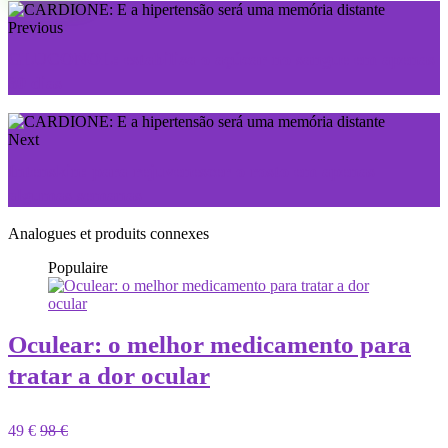
Previous
GLUCONOL: estabiliza o açúcar no sangue em apenas
30 dias
Next
Intenskin: para rejuvenescer o rosto em apenas
algumas semanas
Analogues et produits connexes
Populaire
Oculear: o melhor medicamento para
tratar a dor ocular
49 €
98 €