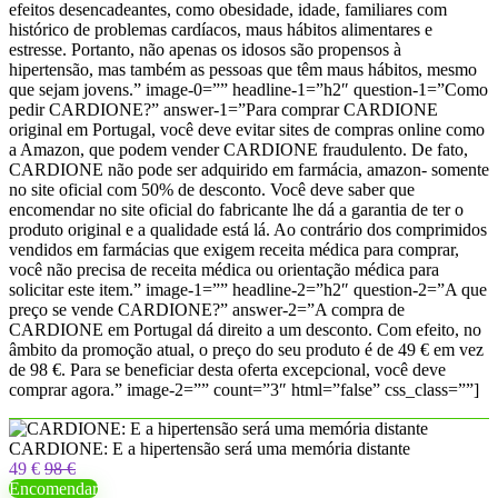
efeitos desencadeantes, como obesidade, idade, familiares com
histórico de problemas cardíacos, maus hábitos alimentares e
estresse. Portanto, não apenas os idosos são propensos à
hipertensão, mas também as pessoas que têm maus hábitos, mesmo
que sejam jovens.” image-0=”” headline-1=”h2″ question-1=”Como
pedir CARDIONE?” answer-1=”Para comprar CARDIONE
original em Portugal, você deve evitar sites de compras online como
a Amazon, que podem vender CARDIONE fraudulento. De fato,
CARDIONE não pode ser adquirido em farmácia, amazon- somente
no site oficial com 50% de desconto. Você deve saber que
encomendar no site oficial do fabricante lhe dá a garantia de ter o
produto original e a qualidade está lá. Ao contrário dos comprimidos
vendidos em farmácias que exigem receita médica para comprar,
você não precisa de receita médica ou orientação médica para
solicitar este item.” image-1=”” headline-2=”h2″ question-2=”A que
preço se vende CARDIONE?” answer-2=”A compra de
CARDIONE em Portugal dá direito a um desconto. Com efeito, no
âmbito da promoção atual, o preço do seu produto é de 49 € em vez
de 98 €. Para se beneficiar desta oferta excepcional, você deve
comprar agora.” image-2=”” count=”3″ html=”false” css_class=””]
CARDIONE: E a hipertensão será uma memória distante
49 €
98 €
Encomendar