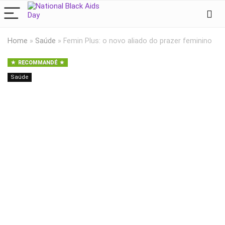
Home
»
Saúde
»
Femin Plus: o novo aliado do prazer feminino
RECOMMANDÉ
Saúde