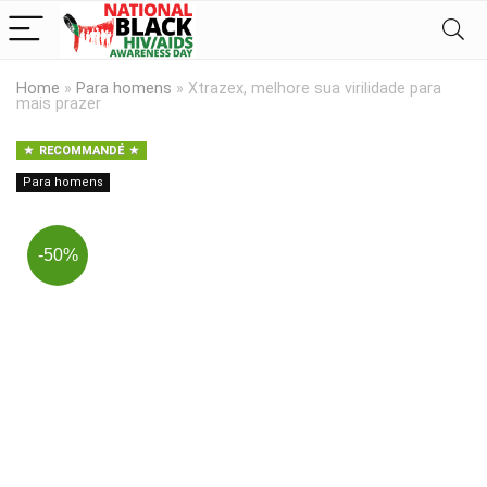
Home
»
Para homens
»
Xtrazex, melhore sua virilidade para
mais prazer
RECOMMANDÉ
Para homens
-50%