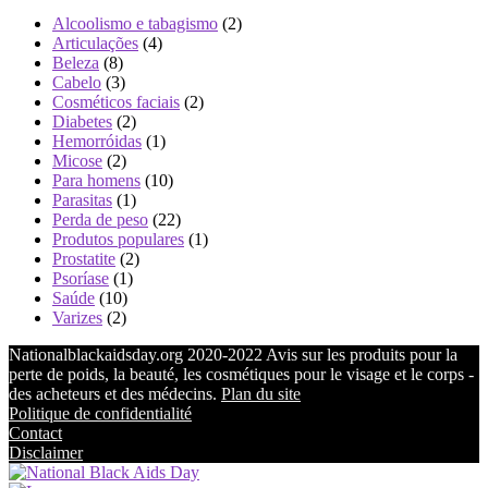
Alcoolismo e tabagismo
(2)
Articulações
(4)
Beleza
(8)
Cabelo
(3)
Cosméticos faciais
(2)
Diabetes
(2)
Hemorróidas
(1)
Micose
(2)
Para homens
(10)
Parasitas
(1)
Perda de peso
(22)
Produtos populares
(1)
Prostatite
(2)
Psoríase
(1)
Saúde
(10)
Varizes
(2)
Nationalblackaidsday.org 2020-2022 Avis sur les produits pour la
perte de poids, la beauté, les cosmétiques pour le visage et le corps -
des acheteurs et des médecins.
Plan du site
Politique de confidentialité
Contact
Disclaimer