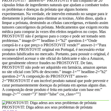
PROSTOVIT?” answer-0=”PROSTOVIT é um conjunto de 20
cápsulas feitas de ingredientes naturais que ajudam a combater todos
os problemas e doenças da próstata que alguns homens
experimentam. Na verdade, ele intervém entrando no sangue para ir
diretamente à próstata para eliminar as toxinas. Além disso, ajuda a
limpar a próstata, destruindo as células cancerígenas, evitando assim
tumores cancerígenos da próstata. Medicamentos que exigem receita
médica para comprar às vezes têm efeitos negativos no corpo. Mas
PROSTOVIT não é perigoso para o corpo e pode ser tomado sem
problemas.” image-0=”” headline-1=”h2″ question-1=”Onde
comprá-lo e a que preço o PROSTOVIT vende?” answer-1=”Para
comprar o PROSTOVIT original em Portugal, é necessário evitar
produtos falsificados no mercado. Portanto, para possuir o original, é
recomendável acessar o site oficial do fabricante e não a Amazon,
que geralmente oferece fraudes no PROSTOVIT. De fato,
PROSTOVIT não pode ser adquirido em farmácia, amazon apenas
no site oficial com 50% de desconto.” image-1=”” headline-2=”h2″
question-2=”A composição do PROSTOVIT” answer-
2=”PROSTOVIT é um incrível produto natural que pode prevenir e
curar permanentemente doenças da próstata em apenas alguns dias.
A composição deste produto é feita em particular com base em:”
image-2=”” count=”3″ html=”false” css_class=””]
PROSTOVIT: Diga adeus aos seus problemas de próstata