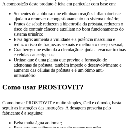
A composição deste produto é feita em particular com base em:
Sementes de abóbora: que eliminam reações inflamatórias e
ajudam a remover o congestionamento no sistema urinário;
Frutos de sabal: reduzem a hipertrofia da próstata, reduzem o
risco de contrair câncer e auxiliam no bom funcionamento do
sistema urinário;
Erva-tigre: aumenta a virilidade e a potência masculina e
reduz o risco de fraquezas sexuais e melhora o desejo sexual;
Cranberry: que estimula a circulação e ajuda a evacuar toxinas
e células cancerígenas;
Urtiga: que é uma planta que previne a formação de
adenomas da próstata, também impede o desenvolvimento e
aumento das células da próstata e é um ótimo anti-
inflamatório.
Como usar PROSTOVIT?
Como tomar PROSTOVIT é muito simples, fácil e cómodo, basta
seguir as instruções das instruções. A dosagem prescrita pelo
fabricante é a seguinte:
Beba muita água ao tomar;
Faça este procedimento por pelo menos um mês;