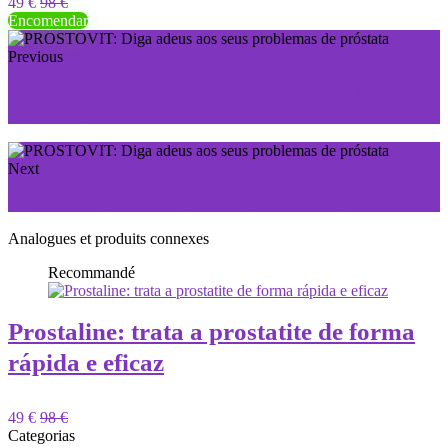
49 €
98 €
Encomendar
Previous
DIETOLL: O verdadeiro poder da natureza para a
perda de peso
Next
LEVICOSE, para recuperar as pernas da juventude
Analogues et produits connexes
Recommandé
Prostaline: trata a prostatite de forma
rápida e eficaz
49 €
98 €
Categorias