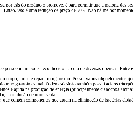
 por trás do produto o promove, é para permitir que a maioria das pess
l. Então, isso é uma redução de preço de 50%. Não há melhor momento 
ue possuem um poder reconhecido na cura de diversas doenças. Entre es
s do corpo, limpa e repara o organismo. Possui vários oligoelementos qu
do trato gastrointestinal. O dente-de-leão também possui ácidos triterp
lhos e ajuda na produção de energia (principalmente cianocobalamina)
lar, a condução neuromuscular.
 que contém componentes que atuam na eliminação de bactérias alojad