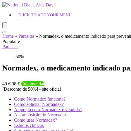
CLICK TO ADD YOUR MENU
Home
»
Parasitas
»
Normadex, o medicamento indicado para prevenir 
Populaire
Parasitas
-50%
Normadex, o medicamento indicado par
49 €
98 €
Encomendar
[Desconto de 50%] • site oficial
Como Normadex funciona?
Como solicitar Normadex?
A que preço o Normadex é vendido?
A composição do Normadex
Como usar Normadex?
Estudos clínicos
Normadex: é uma farsa ou não?