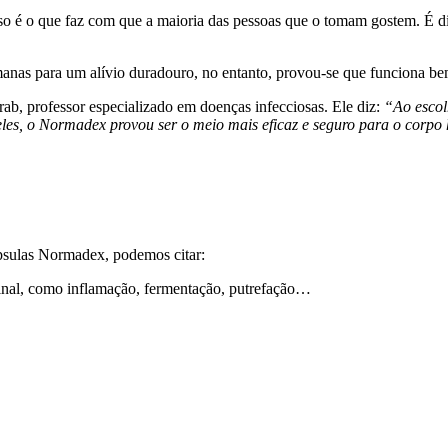
 é o que faz com que a maioria das pessoas que o tomam gostem. É di
nas para um alívio duradouro, no entanto, provou-se que funciona be
ab, professor especializado em doenças infecciosas. Ele diz:
“Ao escol
eles, o Normadex provou ser o meio mais eficaz e seguro para o corp
ápsulas Normadex, podemos citar:
tinal, como inflamação, fermentação, putrefação…