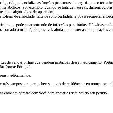
r ingerido, potencializa as funções protetoras do organismo e o torna i
etabólicos. Por exemplo, quando se trata de náuseas, diarreia ou pris
e, após alguns dias, desaparecem.
frem de ansiedade, falta de sono ou fadiga, ajuda a recuperar a força 
e que pode estar sofrendo de infecções parasitárias. Há várias razões
. Tomado o mais rápido possível, ajuda a combater as complicações cau
es de vendas online que vendem imitações desse medicamento. Portan
lataforma: Portugal.
r seus medicamentos:
m três campos para preencher: seu país de residência, seu nome e seu 
a entre em contato com você para anotar os detalhes do seu pedido.