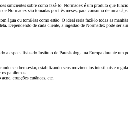
es suficientes sobre como fazê-lo. Normadex é um produto que funcion
s de Normadex são tomadas por três meses, para consumo de uma cápsu
m água ou tomá-las como estão. O ideal seria fazê-lo todas as manhãs
leta. Dependendo de cada cliente, a ingestão de Normadex pode ser a
do a especialistas do Instituto de Parasitologia na Europa durante um p
do seu bem-estar, estabilizando seus movimentos intestinais e regul
r os papilomas.
 acne, erupções cutâneas, etc.