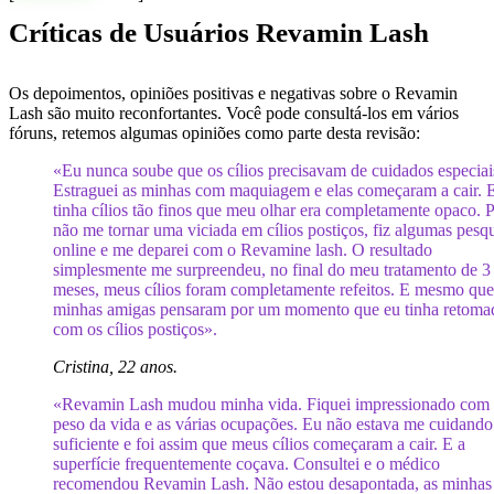
Críticas de Usuários Revamin Lash
Os depoimentos, opiniões positivas e negativas sobre o Revamin
Lash são muito reconfortantes. Você pode consultá-los em vários
fóruns, retemos algumas opiniões como parte desta revisão:
«Eu nunca soube que os cílios precisavam de cuidados especiai
Estraguei as minhas com maquiagem e elas começaram a cair. 
tinha cílios tão finos que meu olhar era completamente opaco. 
não me tornar uma viciada em cílios postiços, fiz algumas pesq
online e me deparei com o Revamine lash. O resultado
simplesmente me surpreendeu, no final do meu tratamento de 3
meses, meus cílios foram completamente refeitos. E mesmo que
minhas amigas pensaram por um momento que eu tinha retoma
com os cílios postiços».
Cristina, 22 anos.
«Revamin Lash mudou minha vida. Fiquei impressionado com
peso da vida e as várias ocupações. Eu não estava me cuidando
suficiente e foi assim que meus cílios começaram a cair. E a
superfície frequentemente coçava. Consultei e o médico
recomendou Revamin Lash. Não estou desapontada, as minhas