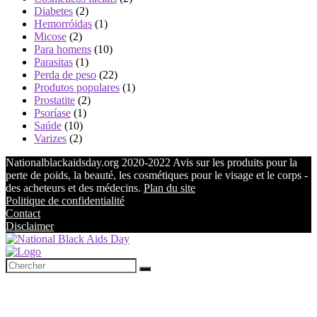
Diabetes
(2)
Hemorróidas
(1)
Micose
(2)
Para homens
(10)
Parasitas
(1)
Perda de peso
(22)
Produtos populares
(1)
Prostatite
(2)
Psoríase
(1)
Saúde
(10)
Varizes
(2)
Nationalblackaidsday.org 2020-2022 Avis sur les produits pour la
perte de poids, la beauté, les cosmétiques pour le visage et le corps -
des acheteurs et des médecins.
Plan du site
Politique de confidentialité
Contact
Disclaimer