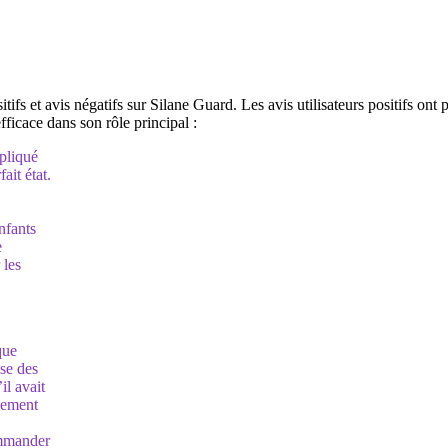
s et avis négatifs sur Silane Guard. Les avis utilisateurs positifs ont p
efficace dans son rôle principal :
ppliqué
ait état.
nfants
e
 les
que
se des
il avait
ulement
ommander