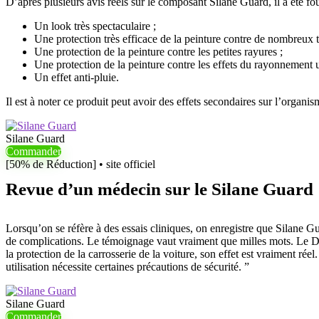
D’après plusieurs avis réels sur le composant Silane Guard, il a été four
Un look très spectaculaire ;
Une protection très efficace de la peinture contre de nombreux t
Une protection de la peinture contre les petites rayures ;
Une protection de la peinture contre les effets du rayonnement ult
Un effet anti-pluie.
Il est à noter ce produit peut avoir des effets secondaires sur l’organis
Silane Guard
Commander
[50% de Réduction] • site officiel
Revue d’un médecin sur le Silane Guard
Lorsqu’on se réfère à des essais cliniques, on enregistre que Silane G
de complications. Le témoignage vaut vraiment que milles mots. Le Dr. 
la protection de la carrosserie de la voiture, son effet est vraiment ré
utilisation nécessite certaines précautions de sécurité. ”
Silane Guard
Commander