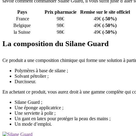
savoir comment commander Silane Guard, il vous suffit juste d’aller sur
Pays
Prix pharmacie
Remise sur le site officiel
France
98€
49€
(-50%)
Belgique
98€
49€
(-50%)
la Suisse
98€
49€
(-50%)
La composition du Silane Guard
Ce produit a une composition chimique qui forme une solution à partir
Polymères à base de silane ;
Solvant pétrolier ;
Durcisseur.
En achetant ce produit, vous aurez droit à une gamme complète qui c
Silane Guard ;
Une éponge applicatrice ;
Une serviette à polir ;
Un gant en latex pour protéger la peau des mains ;
Un mode d’emploi.