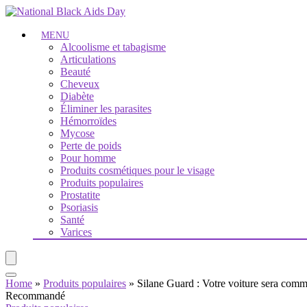
MENU
Alcoolisme et tabagisme
Articulations
Beauté
Cheveux
Diabète
Éliminer les parasites
Hémorroïdes
Mycose
Perte de poids
Pour homme
Produits cosmétiques pour le visage
Produits populaires
Prostatite
Psoriasis
Santé
Varices
Home
»
Produits populaires
»
Silane Guard : Votre voiture sera com
Recommandé