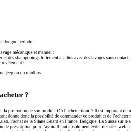
ne longue période ;
u lavage mécanique et manuel ;
iver et des shampooings fortement alcalins avec des lavages sans contact ;
le revêtement ;
une jeep ou un minibus.
’acheter ?
it la promotion de son produit. Où l’acheter donc ? Il est important de 
cant donne donc la possibilité de commander ce produit et de l’acheter m
ussi, l’achat de la Silane Guard en France, Belgique, La Suisse sur le sit
de prescription pour l’avoir. Il faut absolument éviter des sites we