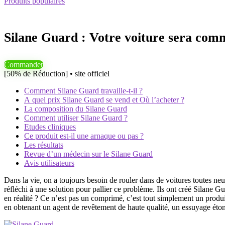
Produits populaires
Silane Guard : Votre voiture sera com
Commander
[50% de Réduction] • site officiel
Comment Silane Guard travaille-t-il ?
A quel prix Silane Guard se vend et Où l’acheter ?
La composition du Silane Guard
Comment utiliser Silane Guard ?
Etudes cliniques
Ce produit est-il une arnaque ou pas ?
Les résultats
Revue d’un médecin sur le Silane Guard
Avis utilisateurs
Dans la vie, on a toujours besoin de rouler dans de voitures toutes neu
réfléchi à une solution pour pallier ce problème. Ils ont créé Silane
en réalité ? Ce n’est pas un comprimé, c’est tout simplement un produi
en obtenant un agent de revêtement de haute qualité, un essuyage étonn