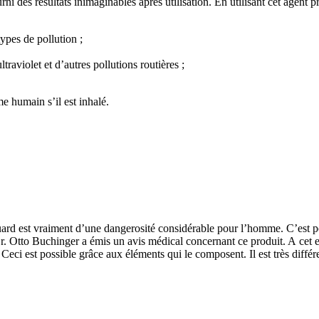
ni des résultats inimaginables après utilisation. En utilisant cet agent p
ypes de pollution ;
raviolet et d’autres pollutions routières ;
me humain s’il est inhalé.
uard est vraiment d’une dangerosité considérable pour l’homme. C’est pou
Otto Buchinger a émis un avis médical concernant ce produit. A cet effet,
el. Ceci est possible grâce aux éléments qui le composent. Il est très dif