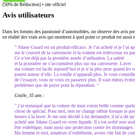
[50% de Réduction] • site officiel
Avis utilisateurs
Dans les forums des passionné d’automobiles, on observe des avis positif
en réalité des vrais avis qui montrent à quel point ce produit est aussi 
” Silane Guard est un produit efficace. Je l’ai acheté et je l’ai a
sur le couvert de la carrosserie et la voiture est redevenue en parf
Ce n’est déjà pas la première année d’utilisation. La saleté
et la poussière ne s’accumulent plus sur ma carrosserie. Laver
ma voiture est facile aujourd’hui et je n’ai plus peur quand les e
jouent autour d’elle. La rouille n’apparaît plus. Je vous conseill
de l’essayer, vous ne vous en passerez plus. Il vaut mieux éviter
problèmes que de payer pour la réparation. “
Gisèle, 35 ans :
” j’ai remarqué que la voiture de mon voisin brille comme quel
chose de spécial. Pour moi, rien ne change même lorsque je pas
heures à la laver. Je me suis décidé à lui demander, il m’a dit qu’
acheté une Silane Guard en verre liquide. Il s’est avéré non se
être esthétique, mais aussi une protection contre les dommages.
Ma femme et moi, amateurs d’esthétisme, avons vite fait de c