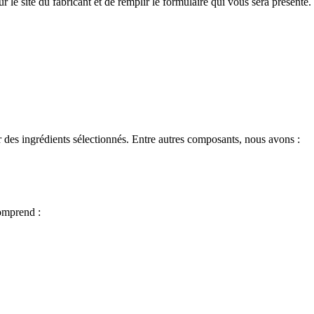
 le site du fabricant et de remplir le formulaire qui vous sera présenté.
 des ingrédients sélectionnés. Entre autres composants, nous avons :
omprend :