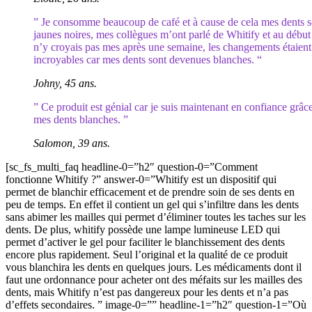
” Je consomme beaucoup de café et à cause de cela mes dents s
jaunes noires, mes collègues m’ont parlé de Whitify et au début
n’y croyais pas mes après une semaine, les changements étaient
incroyables car mes dents sont devenues blanches. “
Johny, 45 ans.
” Ce produit est génial car je suis maintenant en confiance grâc
mes dents blanches. ”
Salomon, 39 ans.
[sc_fs_multi_faq headline-0=”h2″ question-0=”Comment
fonctionne Whitify ?” answer-0=”Whitify est un dispositif qui
permet de blanchir efficacement et de prendre soin de ses dents en
peu de temps. En effet il contient un gel qui s’infiltre dans les dents
sans abimer les mailles qui permet d’éliminer toutes les taches sur les
dents. De plus, whitify possède une lampe lumineuse LED qui
permet d’activer le gel pour faciliter le blanchissement des dents
encore plus rapidement. Seul l’original et la qualité de ce produit
vous blanchira les dents en quelques jours. Les médicaments dont il
faut une ordonnance pour acheter ont des méfaits sur les mailles des
dents, mais Whitify n’est pas dangereux pour les dents et n’a pas
d’effets secondaires. ” image-0=”” headline-1=”h2″ question-1=”Où