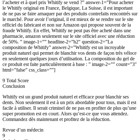
l’acheter et à quel prix Whitify se vend ?” answer-1=”Pour acheter
le Whitify original en France, Belgique, La Suisse, il est important
de ne pas se faire arnaquer par des produits contrefaits rencontrés sur
le marché. Pour avoir l’original, il est mieux de se rendre sur le site
officiel du fabricant et non sur Amazon qui propose souvent de la
fraude Whitify. En effet, Whitify ne peut pas être acheté dans une
pharmacie, amazon seulement sur le site officiel avec une réduction
de 50%. ” image-1=”” headline-2=”h2″ question-2=”La
composition de Whitify” answer-2=”Whitify est un incroyable
produit naturel qui permet de blanchir vos dents de façon très véloce
en seulement quelques jours d’utilisation. La composition du gel de
ce produit est faite particulièrement à base : ” image-2=”” count=”3″
html=”false” css_class=””]
9
Total Score
Conclusion
Whitify est un grand produit naturel et efficace pour blanchir ses
dents. Non seulement il est à un prix abordable pour tous, mais il est
facile à utiliser. Il serait criminel de ne pas en profiter de plus qu’une
super promotion est en court. Alors qu’est-ce que vous attendez.
Commandez dès maintenant et profitez de la réduction.
Revue d’un médecin
9