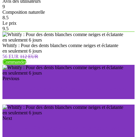
Avis des utilisateurs
9
Composition naturelle
8.5
Le prix
9.5
Whitify : Pour des dents blanches comme neiges et éclatante
en seulement 6 jours
56 EUR
112 EUR
Commander
Previous
Gigant : pour un sexe gigantesque qui plaira à votre
partenaire
Next
O.K. Look : Retrouver votre vision et débarrasser-vous
de vos problèmes oculaires