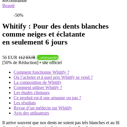
Recommandé
Beauté
-50%
Whitify : Pour des dents blanches
comme neiges et éclatante
en seulement 6 jours
56 EUR
112 EUR
Commander
[50% de Réduction] • site officiel
Comment fonctionne Whitify ?
Où l’acheter et à quel prix Whitify se vend ?
La composition de Whitify
Comment utiliser Whitify ?
Les études cliniques
Ce produit est-il une arnaque ou pas ?
Les résultats
Revue d’un médecin sur Whitify
Avis des utilisateurs
Il arrive souvent que nos dents ne soient pas très blanches et au fil