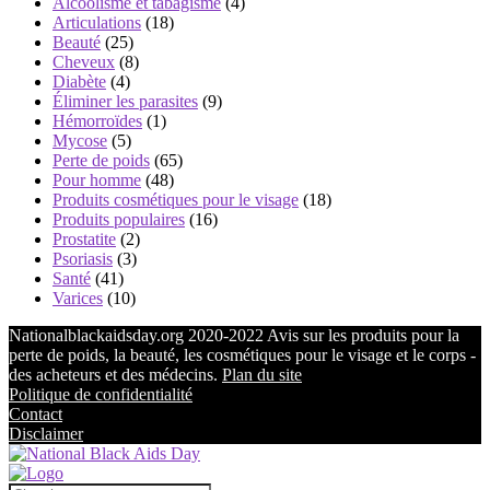
Alcoolisme et tabagisme
(4)
Articulations
(18)
Beauté
(25)
Cheveux
(8)
Diabète
(4)
Éliminer les parasites
(9)
Hémorroïdes
(1)
Mycose
(5)
Perte de poids
(65)
Pour homme
(48)
Produits cosmétiques pour le visage
(18)
Produits populaires
(16)
Prostatite
(2)
Psoriasis
(3)
Santé
(41)
Varices
(10)
Nationalblackaidsday.org 2020-2022 Avis sur les produits pour la
perte de poids, la beauté, les cosmétiques pour le visage et le corps -
des acheteurs et des médecins.
Plan du site
Politique de confidentialité
Contact
Disclaimer