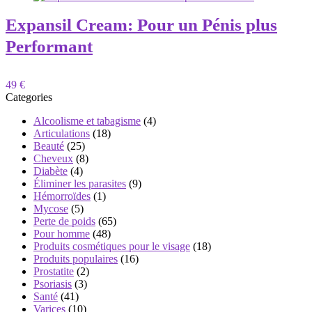
Expansil Cream: Pour un Pénis plus
Performant
49 €
Categories
Alcoolisme et tabagisme
(4)
Articulations
(18)
Beauté
(25)
Cheveux
(8)
Diabète
(4)
Éliminer les parasites
(9)
Hémorroïdes
(1)
Mycose
(5)
Perte de poids
(65)
Pour homme
(48)
Produits cosmétiques pour le visage
(18)
Produits populaires
(16)
Prostatite
(2)
Psoriasis
(3)
Santé
(41)
Varices
(10)