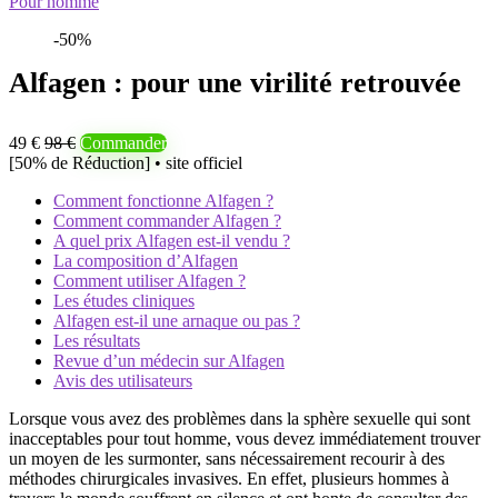
Pour homme
-50%
Alfagen : pour une virilité retrouvée
49 €
98 €
Commander
[50% de Réduction] • site officiel
Comment fonctionne Alfagen ?
Comment commander Alfagen ?
A quel prix Alfagen est-il vendu ?
La composition d’Alfagen
Comment utiliser Alfagen ?
Les études cliniques
Alfagen est-il une arnaque ou pas ?
Les résultats
Revue d’un médecin sur Alfagen
Avis des utilisateurs
Lorsque vous avez des problèmes dans la sphère sexuelle qui sont
inacceptables pour tout homme, vous devez immédiatement trouver
un moyen de les surmonter, sans nécessairement recourir à des
méthodes chirurgicales invasives. En effet, plusieurs hommes à