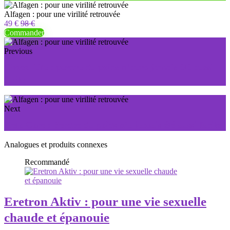
Alfagen : pour une virilité retrouvée
49 €
98 €
Commander
Previous
Choco Lite : perdre du poids n’aura jamais été aussi
facile
Next
Keto Core : Perdre du poids n’a jamais été aussi facile
Analogues et produits connexes
Recommandé
Eretron Aktiv : pour une vie sexuelle
chaude et épanouie