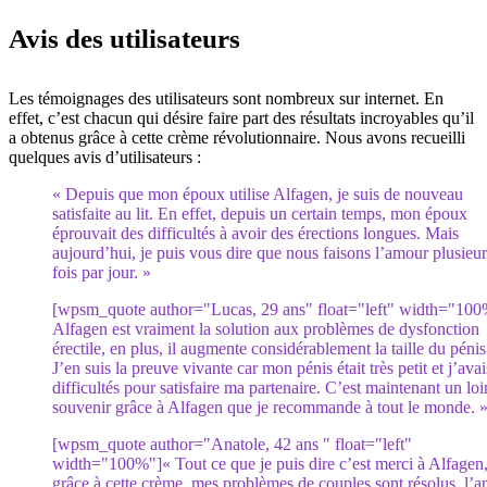
Avis des utilisateurs
Les témoignages des utilisateurs sont nombreux sur internet. En
effet, c’est chacun qui désire faire part des résultats incroyables qu’il
a obtenus grâce à cette crème révolutionnaire. Nous avons recueilli
quelques avis d’utilisateurs :
« Depuis que mon époux utilise Alfagen, je suis de nouveau
satisfaite au lit. En effet, depuis un certain temps, mon époux
éprouvait des difficultés à avoir des érections longues. Mais
aujourd’hui, je puis vous dire que nous faisons l’amour plusieur
fois par jour. »
[wpsm_quote author="Lucas, 29 ans" float="left" width="100
Alfagen est vraiment la solution aux problèmes de dysfonction
érectile, en plus, il augmente considérablement la taille du pénis
J’en suis la preuve vivante car mon pénis était très petit et j’ava
difficultés pour satisfaire ma partenaire. C’est maintenant un loi
souvenir grâce à Alfagen que je recommande à tout le monde. 
[wpsm_quote author="Anatole, 42 ans " float="left"
width="100%"]« Tout ce que je puis dire c’est merci à Alfagen
grâce à cette crème, mes problèmes de couples sont résolus, l’