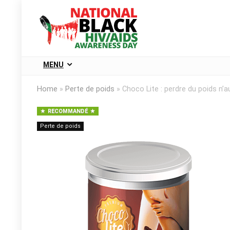
MENU
Home
»
Perte de poids
»
Choco Lite : perdre du poids n’a
RECOMMANDÉ
Perte de poids