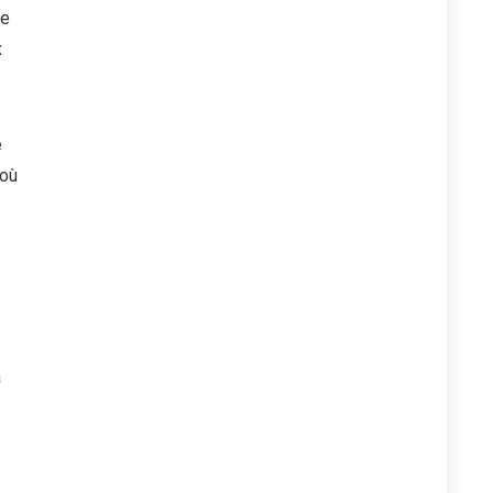
le
x
e
 où
a