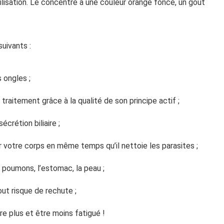
ilisation. Le concentré a une couleur orange foncé, un goût
uivants :
 ongles ;
 traitement grâce à la qualité de son principe actif ;
sécrétion biliaire ;
ier votre corps en même temps qu’il nettoie les parasites ;
es poumons, l’estomac, la peau ;
tout risque de rechute ;
re plus et être moins fatigué !