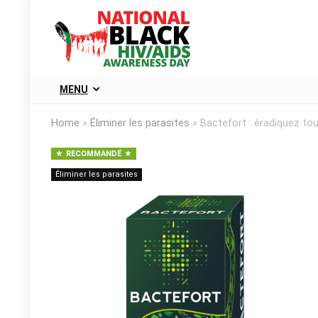
MENU
Home
»
Éliminer les parasites
»
Bactefort : éradiquez to
RECOMMANDÉ
Éliminer les parasites