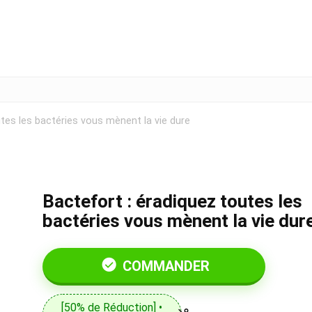
utes les bactéries vous mènent la vie dure
Bactefort : éradiquez toutes les
bactéries vous mènent la vie dur
COMMANDER
[50% de Réduction] •