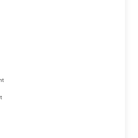
nt
it