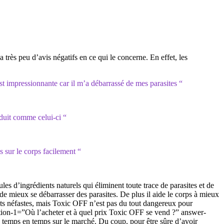
 très peu d’avis négatifs en ce qui le concerne. En effet, les
est impressionnante car il m’a débarrassé de mes parasites “
duit comme celui-ci “
s sur le corps facilement “
d’ingrédients naturels qui éliminent toute trace de parasites et de
de mieux se débarrasser des parasites. De plus il aide le corps à mieux
ets néfastes, mais Toxic OFF n’est pas du tout dangereux pour
stion-1=”Où l’acheter et à quel prix Toxic OFF se vend ?” answer-
de temps en temps sur le marché. Du coup, pour être sûre d’avoir