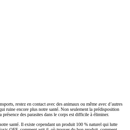
ransports, restez en contact avec des animaux ou même avec d’autres
e qui ruine encore plus notre santé. Non seulement la prédisposition
a présence des parasites dans le corps est difficile à éliminer.
notre santé. Il existe cependant un produit 100 % naturel qui lutte
oi Toxic OFF, comment agit-il, où trouver du bon produit, comment