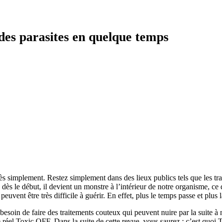
des parasites en quelque temps
rès simplement. Restez simplement dans des lieux publics tels que les t
é dès le début, il devient un monstre à l’intérieur de notre organisme, c
uvent être très difficile à guérir. En effet, plus le temps passe et plus l
besoin de faire des traitements couteux qui peuvent nuire par la suite à 
t le réel Toxic OFF. Dans la suite de cette revue, vous saurez : c’est qu