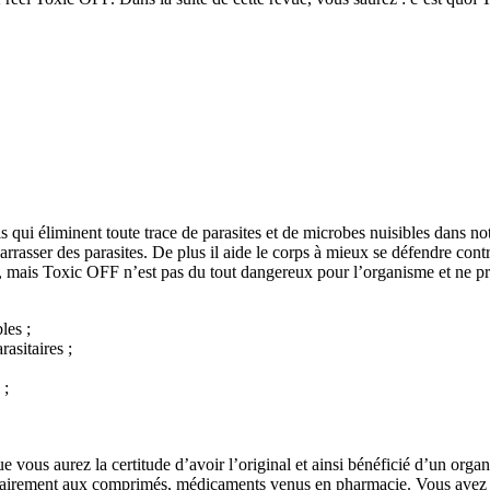
 qui éliminent toute trace de parasites et de microbes nuisibles dans not
rasser des parasites. De plus il aide le corps à mieux se défendre cont
es, mais Toxic OFF n’est pas du tout dangereux pour l’organisme et ne p
les ;
asitaires ;
 ;
ous aurez la certitude d’avoir l’original et ainsi bénéficié d’un organis
ntrairement aux comprimés, médicaments venus en pharmacie. Vous avez d