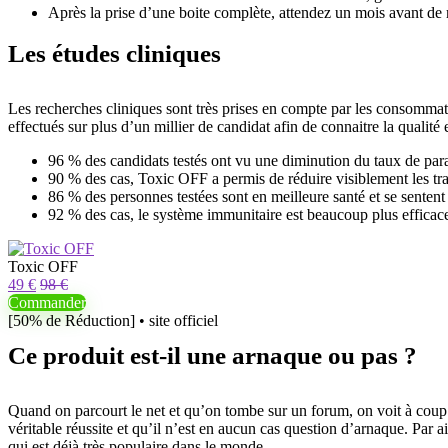
Après la prise d’une boite complète, attendez un mois avant de r
Les études cliniques
Les recherches cliniques sont très prises en compte par les consommateurs
effectués sur plus d’un millier de candidat afin de connaitre la qualité
96 % des candidats testés ont vu une diminution du taux de para
90 % des cas, Toxic OFF a permis de réduire visiblement les tra
86 % des personnes testées sont en meilleure santé et se sentent
92 % des cas, le système immunitaire est beaucoup plus efficac
Toxic OFF
49 €
98 €
Commander
[50% de Réduction] • site officiel
Ce produit est-il une arnaque ou pas ?
Quand on parcourt le net et qu’on tombe sur un forum, on voit à coup sû
véritable réussite et qu’il n’est en aucun cas question d’arnaque. Par ai
qui est déjà très populaire dans le monde.