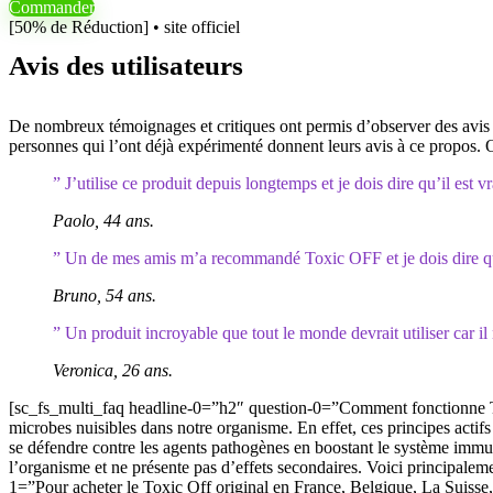
Commander
[50% de Réduction] • site officiel
Avis des utilisateurs
De nombreux témoignages et critiques ont permis d’observer des avis pos
personnes qui l’ont déjà expérimenté donnent leurs avis à ce propos. On 
” J’utilise ce produit depuis longtemps et je dois dire qu’il est
Paolo, 44 ans.
” Un de mes amis m’a recommandé Toxic OFF et je dois dire qu’i
Bruno, 54 ans.
” Un produit incroyable que tout le monde devrait utiliser car il 
Veronica, 26 ans.
[sc_fs_multi_faq headline-0=”h2″ question-0=”Comment fonctionne Tox
microbes nuisibles dans notre organisme. En effet, ces principes actif
se défendre contre les agents pathogènes en boostant le système immun
l’organisme et ne présente pas d’effets secondaires. Voici principal
1=”Pour acheter le Toxic Off original en France, Belgique, La Suisse, 