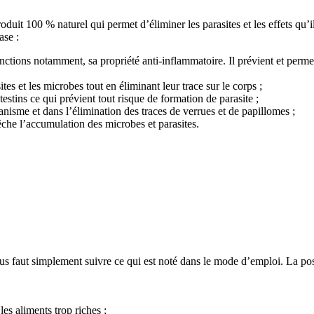
it 100 % naturel qui permet d’éliminer les parasites et les effets qu’il
ase :
tions notamment, sa propriété anti-inflammatoire. Il prévient et permet 
tes et les microbes tout en éliminant leur trace sur le corps ;
testins ce qui prévient tout risque de formation de parasite ;
anisme et dans l’élimination des traces de verrues et de papillomes ;
che l’accumulation des microbes et parasites.
aut simplement suivre ce qui est noté dans le mode d’emploi. La posolog
es aliments trop riches ;