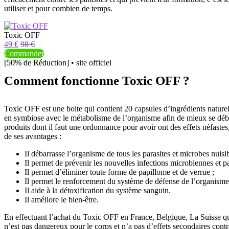
utiliser et pour combien de temps.
Toxic OFF
49 €
98 €
Commander
[50% de Réduction] • site officiel
Comment fonctionne Toxic OFF ?
Toxic OFF est une boite qui contient 20 capsules d’ingrédients naturels
en symbiose avec le métabolisme de l’organisme afin de mieux se débar
produits dont il faut une ordonnance pour avoir ont des effets néfast
de ses avantages :
Il débarrasse l’organisme de tous les parasites et microbes nuisib
Il permet de prévenir les nouvelles infections microbiennes et par
Il permet d’éliminer toute forme de papillome et de verrue ;
Il permet le renforcement du système de défense de l’organisme
Il aide à la détoxification du système sanguin.
Il améliore le bien-être.
En effectuant l’achat du Toxic OFF en France, Belgique, La Suisse que v
n’est pas dangereux pour le corps et n’a pas d’effets secondaires co