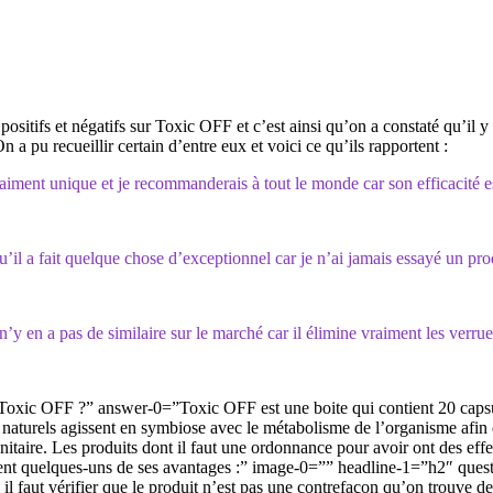
itifs et négatifs sur Toxic OFF et c’est ainsi qu’on a constaté qu’il y a
a pu recueillir certain d’entre eux et voici ce qu’ils rapportent :
 vraiment unique et je recommanderais à tout le monde car son efficacité 
l a fait quelque chose d’exceptionnel car je n’ai jamais essayé un pro
n’y en a pas de similaire sur le marché car il élimine vraiment les verrue
ic OFF ?” answer-0=”Toxic OFF est une boite qui contient 20 capsules 
s naturels agissent en symbiose avec le métabolisme de l’organisme afin 
itaire. Les produits dont il faut une ordonnance pour avoir ont des eff
ement quelques-uns de ses avantages :” image-0=”” headline-1=”h2″ que
il faut vérifier que le produit n’est pas une contrefaçon qu’on trouve 