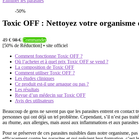
Éliminer les parasites
-50%
Toxic OFF : Nettoyez votre organisme 
49 €
98 €
Commander
[50% de Réduction] • site officiel
Comment fonctionne Toxic OFF ?
Où l’acheter et à quel prix Toxic OFF se vend ?
La composition de Toxic OFF
Comment utiliser Toxic OFF ?
Les études cliniques
Ce produit est-il une arnaque ou pas ?
Les résultats
Revue d’un médecin sur Toxic OFF
Avis des utilisateurs
Beaucoup de gens ne savent pas que les parasites entrent en contact t
personnes qui ont déjà un tel problème. Cependant, s’il n’est pas trait
au rhume, aux allergies, mais aussi aux inflammations et aux parasites pe
Pour se préserver de ces parasites nuisibles dans notre organisme, pas 
efficacement contre les parasites et qui prévient leur formation, c’es