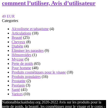
comment l’utiliser, Avis d’utilisateur
49 EUR
Categories
Alcoolisme et tabagisme
(4)
Articulations
(18)
Beauté
(25)
Cheveux
(8)
Diabète
(4)
Éliminer les parasites
(9)
Hémorroïdes
(1)
Mycose
(5)
Perte de poids
(65)
Pour homme
(48)
Produits cosmétiques pour le visage
(18)
Produits populaires
(16)
Prostatite
(2)
Psoriasis
(3)
Santé
(41)
Varices
(10)
Nationalblackaidsday.org 2020-2022 Avis sur les produits pour la
perte de poids, la beauté, les cosmétiques pour le visage et le corps -