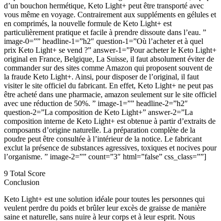
d’un bouchon hermétique, Keto Light+ peut être transporté avec
vous même en voyage. Contrairement aux suppléments en gélules et
en comprimés, la nouvelle formule de Keto Light+ est
particulièrement pratique et facile à prendre dissoute dans l’eau. ”
image-0=”” headline-1=”h2″ question-1=”Où l’acheter et à quel
prix Keto Light+ se vend ?” answer-1=”Pour acheter le Keto Light+
original en France, Belgique, La Suisse, il faut absolument éviter de
commander sur des sites comme Amazon qui proposent souvent de
la fraude Keto Light+. Ainsi, pour disposer de l’original, il faut
visiter le site officiel du fabricant. En effet, Keto Light+ ne peut pas
être acheté dans une pharmacie, amazon seulement sur le site officiel
avec une réduction de 50%. ” image-1=”” headline-2=”h2″
question-2=”La composition de Keto Light+” answer-2=”La
composition interne de Keto Light+ est obtenue à partir d’extraits de
composants d’origine naturelle. La préparation complète de la
poudre peut être consultée à l’intérieur de la notice. Le fabricant
exclut la présence de substances agressives, toxiques et nocives pour
l’organisme. ” image-2=”” count=”3″ html=”false” css_class=””]
9
Total Score
Conclusion
Keto Light+ est une solution idéale pour toutes les personnes qui
veulent perdre du poids et brûler leur excès de graisse de manière
saine et naturelle, sans nuire à leur corps et à leur esprit. Nous