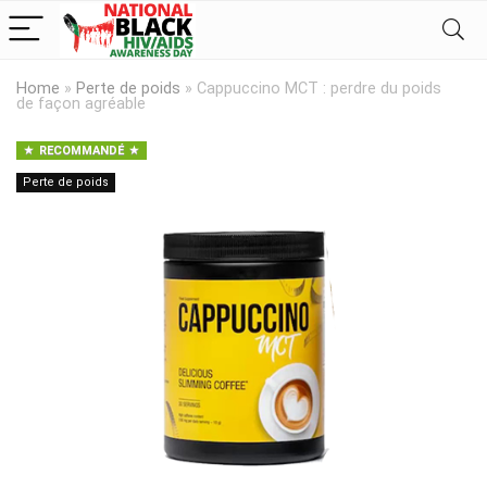
Home
»
Perte de poids
»
Cappuccino MCT : perdre du poids
de façon agréable
RECOMMANDÉ
Perte de poids