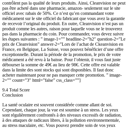
contrôlent pas la qualité de leurs produits. Ainsi, Cleanvision ne peut
pas être acheté dans une pharmacie, amazon- seulement sur le site
officiel avec rabais de 50%. Ce n’est qu’en commandant votre
médicament sur le site officiel du fabricant que vous avez la garantie
de recevoir l’original du produit. En outre, Cleanvision n’est pas un
produit comme les autres, raison pour laquelle vous ne le trouverez
pas dans la pharmacie du coin. Pour commander, vous devez suivre
les étapes suivantes : ” image-1=”” headline-2=”h2″ question-2=”Le
prix de Cleanvision” answer-2=”Lors de l’achat de Ckeanvision en
France, en Belgique, La Suisse, vous pouvez bénéficier d’une offre
exceptionnelle. Durant la période de la promotion, le prix de votre
médicament a été revu à la baisse. Pour l’obtenir, il vous faut juste
débourser la somme de 49€ au lieu de 98€. Cette offre est valable
dans la limite des sont stocks qui sont disponibles. Il faut donc
acheter maintenant pour ne pas manquer cette promotion. ” image-
2=”” count=”3″ html=”false” css_class=””]
9.4
Total Score
Conclusion
La santé oculaire est souvent considérée comme allant de soi.
Cependant, chaque jour, la vue est soumise à un stress. Les yeux
sont régulièrement confrontés à des niveaux excessifs de radiation,
à des attaques de radicaux libres, à la pollution environnementale,
au stress maculaire, etc. Vous pouvez prendre soin de vos yeux