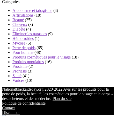
Categories
Alcoolisme et tabagisme
(4)
Articulations
(18)
Beauté
(25)
Cheveux
(8)
Diabète
(4)
Éliminer les parasites
(9)
Hémorroïdes
(1)
Mycose
(5)
Perte de poids
(65)
Pour homme
(48)
Produits cosmétiques pour le visage
(18)
Produits populaires
(16)
Prostatite
(2)
Psoriasis
(3)
Santé
(41)
Varices
(10)
Nationalblackaidsday.org 2020-2022 Avis sur les produits pour la
perte de poids, la beauté, les cosmétiques pour le visage et le corps -
des acheteurs et des médecins.
Plan du site
Politique de confidentialité
Contact
Disclaimer