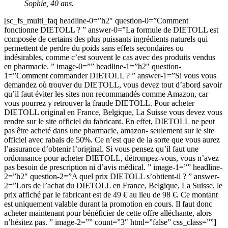
Sophie, 40 ans.
[sc_fs_multi_faq headline-0=”h2″ question-0=”Comment
fonctionne DIETOLL ? ” answer-0=”La formule de DIETOLL est
composée de certains des plus puissants ingrédients naturels qui
permettent de perdre du poids sans effets secondaires ou
indésirables, comme c’est souvent le cas avec des produits vendus
en pharmacie. ” image-0=”” headline-1=”h2″ question-
1=”Comment commander DIETOLL ? ” answer-1=”Si vous vous
demandez où trouver du DIETOLL, vous devez tout d’abord savoir
qu’il faut éviter les sites non recommandés comme Amazon, car
vous pourrez y retrouver la fraude DIETOLL. Pour acheter
DIETOLL original en France, Belgique, La Suisse vous devez vous
rendre sur le site officiel du fabricant. En effet, DIETOLL ne peut
pas être acheté dans une pharmacie, amazon- seulement sur le site
officiel avec rabais de 50%. Ce n’est que de la sorte que vous aurez
l’assurance d’obtenir l’original. Si vous pensez qu’il faut une
ordonnance pour acheter DIETOLL, détrompez-vous, vous n’avez
pas besoin de prescription ni d’avis médical. ” image-1=”” headline-
2=”h2″ question-2=”A quel prix DIETOLL s’obtient-il ? ” answer-
2=”Lors de l’achat du DIETOLL en France, Belgique, La Suisse, le
prix affiché par le fabricant est de 49 € au lieu de 98 €. Ce montant
est uniquement valable durant la promotion en cours. Il faut donc
acheter maintenant pour bénéficier de cette offre alléchante, alors
n’hésitez pas. ” image-2=”” count=”3″ html=”false” css_class=””]