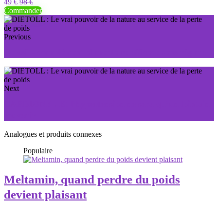
49 €
98 €
Commander
Previous
Detosil - complément alimentaire efficace sans régime
Next
CARDIONE : Et l’hypertension ne sera qu’un lointain
souvenir
Analogues et produits connexes
Populaire
Meltamin, quand perdre du poids
devient plaisant