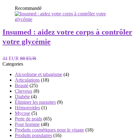
Recommandé
Insumed : aidez votre corps à contrôler
votre glycémie
44 EUR
88 EUR
Categories
Alcoolisme et tabagisme
(4)
Articulations
(18)
Beauté
(25)
Cheveux
(8)
Diabète
(4)
Éliminer les parasites
(9)
Hémorroïdes
(1)
Mycose
(5)
Perte de poids
(65)
Pour homme
(48)
Produits cosmétiques pour le visage
(18)
Produits populaires
(16)