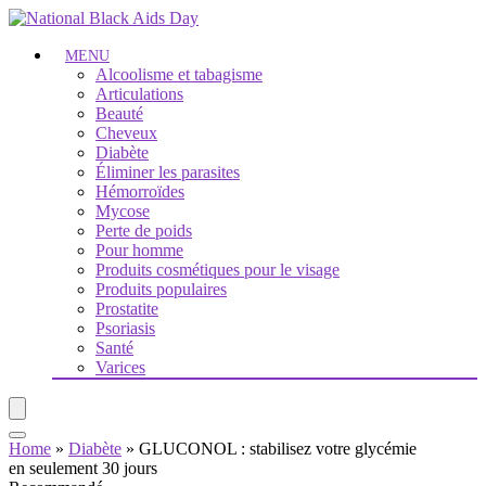
MENU
Alcoolisme et tabagisme
Articulations
Beauté
Cheveux
Diabète
Éliminer les parasites
Hémorroïdes
Mycose
Perte de poids
Pour homme
Produits cosmétiques pour le visage
Produits populaires
Prostatite
Psoriasis
Santé
Varices
Home
»
Diabète
»
GLUCONOL : stabilisez votre glycémie
en seulement 30 jours