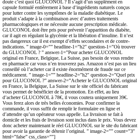
doute c’est quoi GLUCONOL ? Il s’agit d’un supplément en
capsule formulé entièrement à base d’ingrédients naturels conçus
pour lutter contre les symptômes de la maladie diabétique. Le
produit s’adapte à la combinaison avec d’autres traitements
pharmacologiques et ne nécessite aucune prescription médicale.
GLUCONOL doit être pris pour prévenir l’apparition du diabète,
car il agit en régulant la glycémie et la libération d’insuline. Il n’est
pas dangereux car il est exempt d’effets secondaires et de contre-
indications. ” image-0=”” headline-1=”h2″ question-1=”Où trouver
du GLUCONOL ? ” answer-1=”Pour acheter GLUCONOL
original en France, Belgique, La Suisse, pas besoin de vous rendre
en pharmacie car vous n’en trouverez pas. Amazon n’est pas un lieu
conseillé où l’acheter car il existe énormément de fraude sur ce
médicament. ” image-1=”” headline-2=”h2″ question-2=”Quel prix
pour GLUCONOL ?” answer-2=”Acheter le GLUCONOL original
en France, la Belgique, La Suisse sur le site officiel du fabricant
vous permet de bénéficier de la promotion. En effet, au lieu
d’acheter GLUCONOL à 78€, il vous coutera uniquement 39€.
Vous ferez alors de très belles économies. Pour confirmer la
commande, il vous suffit de remplir le formulaire en ligne et
d’attendre qu’un opérateur vous appelle. La livraison se fait à
domicile et les frais de livraison sont inclus dans le prix. Vous devez
donc acheter maintenant le réel GLUCONOL sur le site du fabricant
pour avoir la garantie de détenir l’original. ” image-2=”” count=”3″
html=”false” css_class=””]