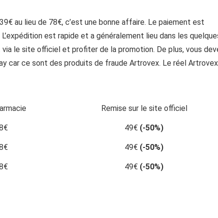
à 39€ au lieu de 78€, c’est une bonne affaire. Le paiement est
n. L’expédition est rapide et a généralement lieu dans les quelque
ia le site officiel et profiter de la promotion. De plus, vous de
y car ce sont des produits de fraude Artrovex. Le réel Artrovex
harmacie
Remise sur le site officiel
8€
49€
(-50%)
8€
49€
(-50%)
8€
49€
(-50%)