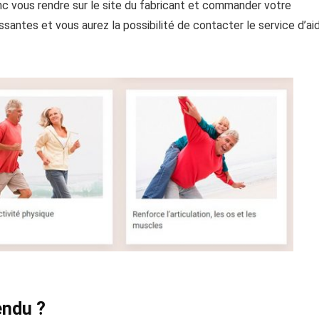
onc vous rendre sur le site du fabricant et commander votre
ssantes et vous aurez la possibilité de contacter le service d’ai
endu ?