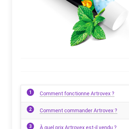
Comment fonctionne Artrovex ?
Comment commander Artrovex ?
À quel prix Artrovex est-il vendu ?